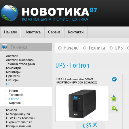
КОМПЮТЪРНА И ОФИС ТЕХНИКА
Начало
Новотика
Сервиз
Контакти
Техника
Начало
Техника
UPS
Лаптопи
Лаптопи аксесоари
UPS - Fortron
Техника втора ръка
Компютри
Монитори
Принтери
UPS Line-Interactive 600VA
Скенери
(FORTRON IFP 600 SCHUKO)
UPS
Inform
Tuncmatik
Fortron
Repotec
Камери
М-Медийни у-ва
GSM GPS Телефон
Охранителна т-ка
€ 85.90
Копирни машини