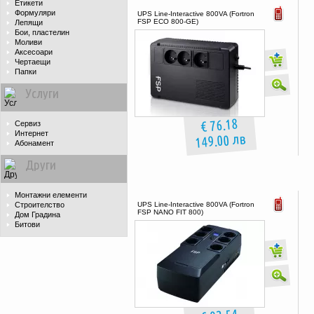
Етикети
Формуляри
UPS Line-Interactive 800VA (Fortron
FSP ECO 800-GE)
Лепящи
Бои, пластелин
Моливи
Аксесоари
Чертаещи
Папки
Услуги
€ 76.18
Сервиз
Интернет
149.00 лв
Абонамент
Други
Монтажни елементи
Строителство
UPS Line-Interactive 800VA (Fortron
FSP NANO FIT 800)
Дом Градина
Битови