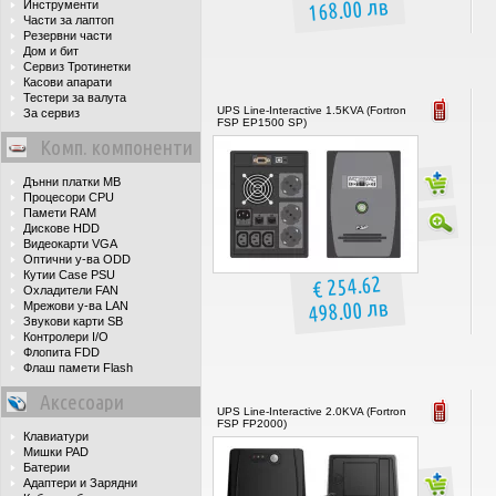
168.00 лв
Инструменти
Части за лаптоп
Резервни части
Дом и бит
Сервиз Тротинетки
Касови апарати
Тестери за валута
UPS Line-Interactive 1.5KVA (Fortron
За сервиз
FSP EP1500 SP)
Комп. компоненти
Дънни платки MB
Процесори CPU
Памети RAM
Дискове HDD
Видеокарти VGA
Оптични у-ва ODD
Кутии Case PSU
€ 254.62
Охладители FAN
498.00 лв
Мрежови у-ва LAN
Звукови карти SB
Контролери I/O
Флопита FDD
Флаш памети Flash
Аксесоари
UPS Line-Interactive 2.0KVA (Fortron
FSP FP2000)
Клавиатури
Мишки PAD
Батерии
Адаптери и Зарядни