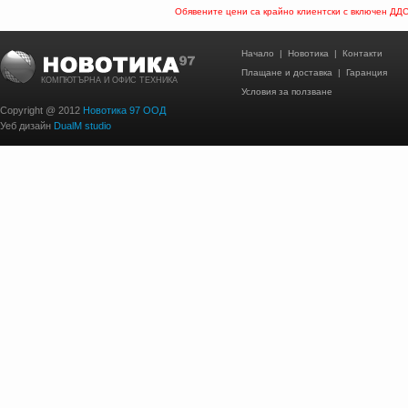
Обявените цени са крайно клиентски с включен ДД
Начало
|
Новотика
|
Контакти
Плащане и доставка
|
Гаранция
КОМПЮТЪРНА И ОФИС ТЕХНИКА
Условия за ползване
Copyright @ 2012
Новотика 97 ООД
Уеб дизайн
DualM studio