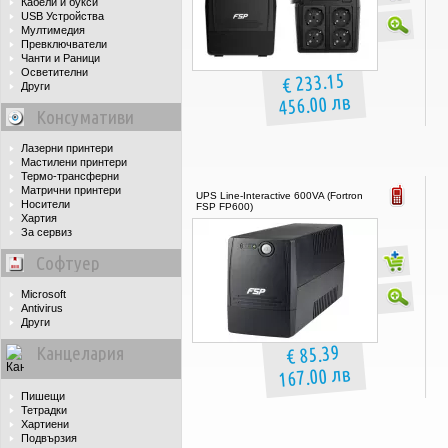
Кабели и букси
USB Устройства
Мултимедия
Превключватели
Чанти и Раници
Осветителни
€ 233.15
Други
456.00 лв
Консумативи
Лазерни принтери
Мастилени принтери
Термо-трансферни
Матрични принтери
UPS Line-Interactive 600VA (Fortron
Носители
FSP FP600)
Хартия
За сервиз
Софтуер
Microsoft
Antivirus
Други
€ 85.39
Канцелария
167.00 лв
Пишещи
Тетрадки
Хартиени
Подвързия