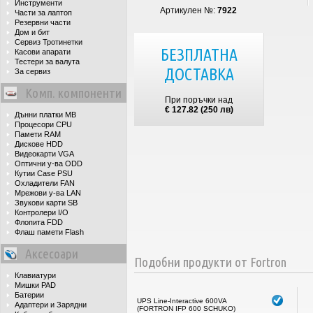
Инструменти
Артикулен №:
7922
Части за лаптоп
Резервни части
Дом и бит
Сервиз Тротинетки
БЕЗПЛАТНА
Касови апарати
Тестери за валута
ДОСТАВКА
За сервиз
Комп. компоненти
При поръчки над
€ 127.82 (250 лв)
Дънни платки MB
Процесори CPU
Памети RAM
Дискове HDD
Видеокарти VGA
Оптични у-ва ODD
Кутии Case PSU
Охладители FAN
Мрежови у-ва LAN
Звукови карти SB
Контролери I/O
Флопита FDD
Флаш памети Flash
Аксесоари
Подобни продукти от Fortron
Клавиатури
Мишки PAD
Батерии
UPS Line-Interactive 600VA
Адаптери и Зарядни
(FORTRON IFP 600 SCHUKO)