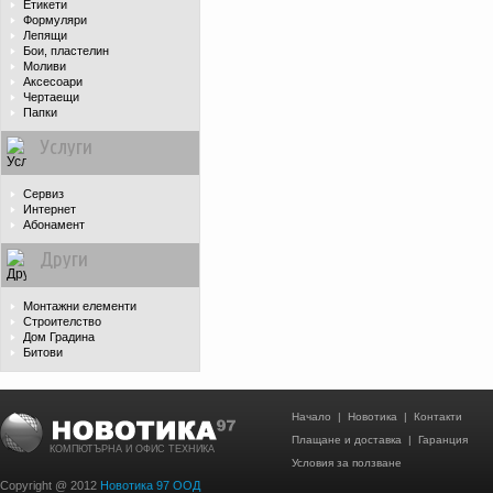
Етикети
Формуляри
Лепящи
Бои, пластелин
Моливи
Аксесоари
Чертаещи
Папки
Услуги
Сервиз
Интернет
Абонамент
Други
Монтажни елементи
Строителство
Дом Градина
Битови
Начало
|
Новотика
|
Контакти
Плащане и доставка
|
Гаранция
КОМПЮТЪРНА И ОФИС ТЕХНИКА
Условия за ползване
Copyright @ 2012
Новотика 97 ООД