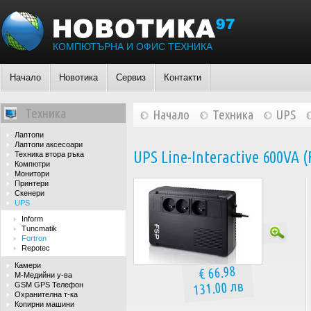
КОМПЮТЪРНА И ОФИС ТЕХНИКА
Начало
Новотика
Сервиз
Контакти
Техника
Начало
Техника
UPS
Лаптопи
Лаптопи аксесоари
UPS Line-Interactive 600VA 
Техника втора ръка
Компютри
Монитори
Принтери
Скенери
UPS
Inform
Tuncmatik
Fortron
Repotec
Камери
€ 66.98
М-Медийни у-ва
131.00 лв
GSM GPS Телефон
Охранителна т-ка
Копирни машини