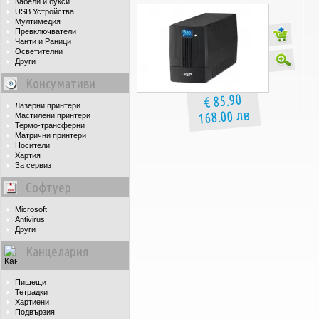
Кабели и букси
USB Устройства
Мултимедия
Превключватели
Чанти и Раници
Осветителни
Други
Консумативи
€ 85.90
Лазерни принтери
168.00 лв
Мастилени принтери
Термо-трансферни
Матрични принтери
Носители
Хартия
За сервиз
Софтуер
Microsoft
Antivirus
Други
Канцелария
Пишещи
Тетрадки
Хартиени
Подвързия