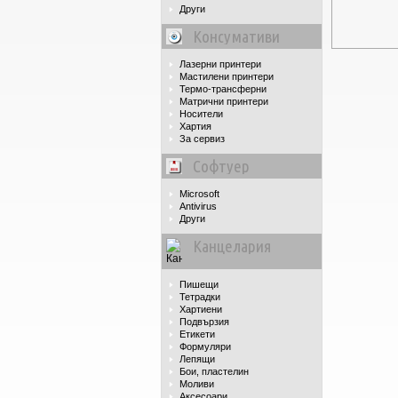
Други
Консумативи
Лазерни принтери
Мастилени принтери
Термо-трансферни
Матрични принтери
Носители
Хартия
За сервиз
Софтуер
Microsoft
Antivirus
Други
Канцелария
Пишещи
Тетрадки
Хартиени
Подвързия
Етикети
Формуляри
Лепящи
Бои, пластелин
Моливи
Аксесоари