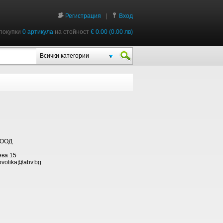
Регистрация
|
Вход
покупки
0 артикула
на стойност
€ 0.00 (0.00 лв)
Всички категории
 ООД
ева 15
ovotika@abv.bg