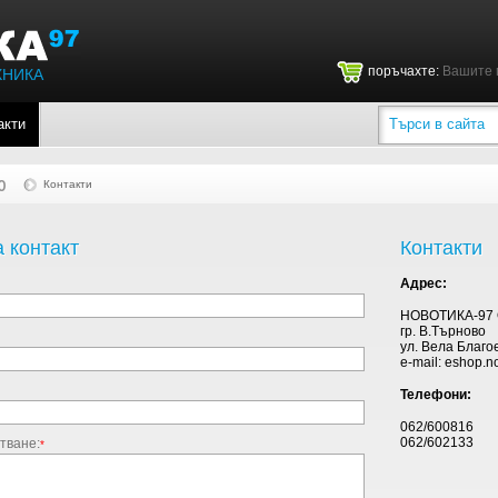
поръчахте:
Вашите 
ХНИКА
акти
о
Контакти
 контакт
Контакти
Адрес:
НОВОТИКА-97
гр. В.Търново
ул. Вела Благо
e-mail: eshop.n
Телефони:
062/600816
062/602133
тване:
*