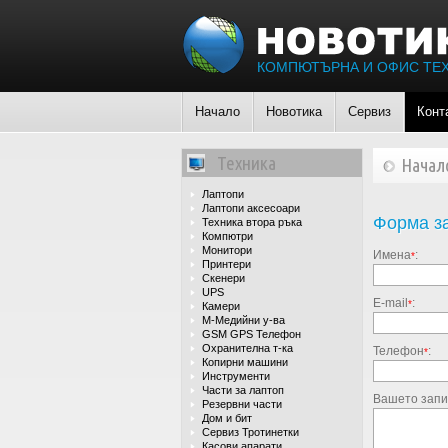
КОМПЮТЪРНА И ОФИС ТЕ
Начало
Новотика
Сервиз
Конт
Техника
Начал
Лаптопи
Лаптопи аксесоари
Форма за
Техника втора ръка
Компютри
Монитори
Имена
:
*
Принтери
Скенери
UPS
E-mail
:
*
Камери
М-Медийни у-ва
GSM GPS Телефон
Охранителна т-ка
Телефон
:
*
Копирни машини
Инструменти
Части за лаптоп
Вашето запи
Резервни части
Дом и бит
Сервиз Тротинетки
Касови апарати