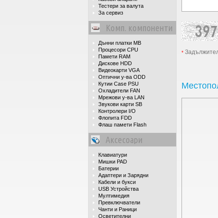
Тестери за валута
За сервиз
Комп. компоненти
Дънни платки MB
Процесори CPU
Задължител
*
Памети RAM
Дискове HDD
Видеокарти VGA
Оптични у-ва ODD
Кутии Case PSU
Местопо
Охладители FAN
Мрежови у-ва LAN
Звукови карти SB
Контролери I/O
Флопита FDD
Флаш памети Flash
Аксесоари
Клавиатури
Мишки PAD
Батерии
Адаптери и Зарядни
Кабели и букси
USB Устройства
Мултимедия
Превключватели
Чанти и Раници
Осветителни