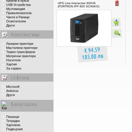
Кабели и букси
UPS Line-Interactive 800VA
USB Устройства
(FORTRON IFP 800 SCHUKO)
Мултимедия
Превключватели
Чанти и Раници
Осветителни
Други
Консумативи
Лазерни принтери
€ 94.59
Мастилени принтери
Термо-трансферни
185.00 лв
Матрични принтери
Носители
Хартия
За сервиз
Софтуер
Microsoft
Antivirus
Други
Канцелария
Пишещи
Тетрадки
Хартиени
Подвързия