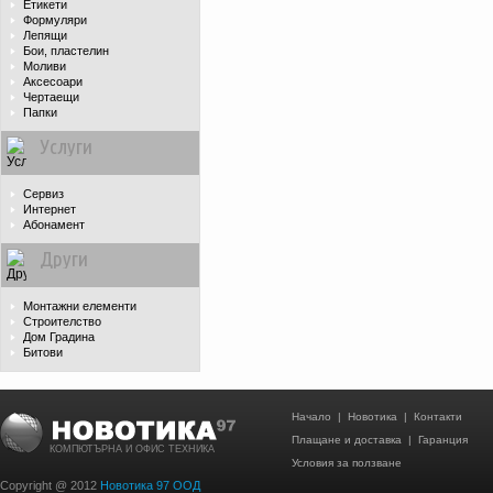
Етикети
Формуляри
Лепящи
Бои, пластелин
Моливи
Аксесоари
Чертаещи
Папки
Услуги
Сервиз
Интернет
Абонамент
Други
Монтажни елементи
Строителство
Дом Градина
Битови
Начало
|
Новотика
|
Контакти
Плащане и доставка
|
Гаранция
КОМПЮТЪРНА И ОФИС ТЕХНИКА
Условия за ползване
Copyright @ 2012
Новотика 97 ООД