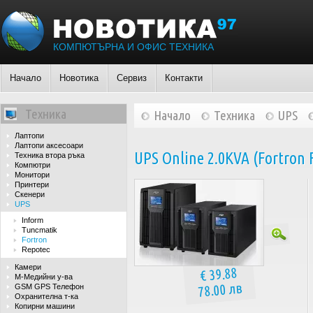
КОМПЮТЪРНА И ОФИС ТЕХНИКА
Начало
Новотика
Сервиз
Контакти
Техника
Начало
Техника
UPS
Лаптопи
Лаптопи аксесоари
UPS Online 2.0KVA (Fortro
Техника втора ръка
Компютри
Монитори
Принтери
Скенери
UPS
Inform
Tuncmatik
Fortron
Repotec
Камери
€ 39.88
М-Медийни у-ва
78.00 лв
GSM GPS Телефон
Охранителна т-ка
Копирни машини