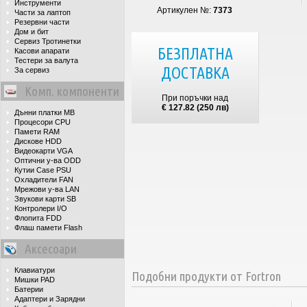
Инструменти
Артикулен №:
7373
Части за лаптоп
Резервни части
Дом и бит
Сервиз Тротинетки
БЕЗПЛАТНА
Касови апарати
Тестери за валута
ДОСТАВКА
За сервиз
Комп. компоненти
При поръчки над
€ 127.82 (250 лв)
Дънни платки MB
Процесори CPU
Памети RAM
Дискове HDD
Видеокарти VGA
Оптични у-ва ODD
Кутии Case PSU
Охладители FAN
Мрежови у-ва LAN
Звукови карти SB
Контролери I/O
Флопита FDD
Флаш памети Flash
Аксесоари
Клавиатури
Подобни продукти от Fortron
Мишки PAD
Батерии
Адаптери и Зарядни