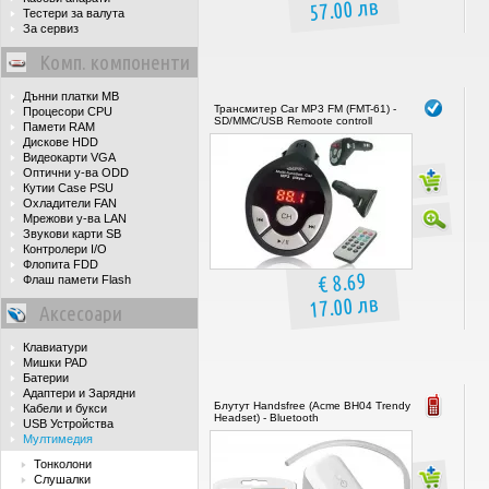
57.00 лв
Тестери за валута
За сервиз
Комп. компоненти
Дънни платки MB
Трансмитер Car MP3 FM (FMT-61) -
Процесори CPU
SD/MMC/USB Remoote controll
Памети RAM
Дискове HDD
Видеокарти VGA
Оптични у-ва ODD
Кутии Case PSU
Охладители FAN
Мрежови у-ва LAN
Звукови карти SB
Контролери I/O
Флопита FDD
€ 8.69
Флаш памети Flash
17.00 лв
Аксесоари
Клавиатури
Мишки PAD
Батерии
Адаптери и Зарядни
Блутут Handsfree (Acme BH04 Trendy
Кабели и букси
Headset) - Bluetooth
USB Устройства
Мултимедия
Тонколони
Слушалки