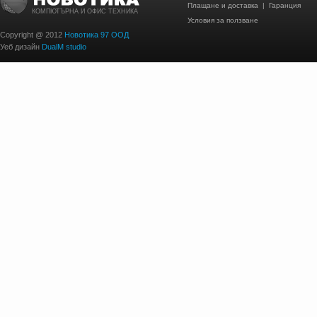
Плащане и доставка
|
Гаранция
КОМПЮТЪРНА И ОФИС ТЕХНИКА
Условия за ползване
Copyright @ 2012
Новотика 97 ООД
Уеб дизайн
DualM studio