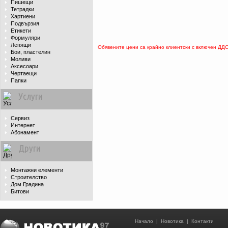
Пишещи
Тетрадки
Хартиени
Подвързия
Етикети
Формуляри
Лепящи
Обявените цени са крайно клиентски с включен ДД
Бои, пластелин
Моливи
Аксесоари
Чертаещи
Папки
Услуги
Сервиз
Интернет
Абонамент
Други
Монтажни елементи
Строителство
Дом Градина
Битови
Начало
|
Новотика
|
Контакти