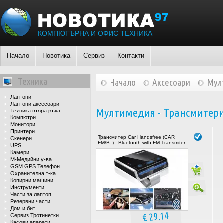
КОМПЮТЪРНА И ОФИС ТЕХНИКА
Начало
Новотика
Сервиз
Контакти
Техника
Начало
Аксесоари
Мул
Лаптопи
Лаптопи аксесоари
Мултимедия - Трансмитери
Техника втора ръка
Компютри
Монитори
Принтери
Трансмитер Car Handsfree (CAR
Скенери
FM/BT) - Bluetooth with FM Transmiter
UPS
Камери
М-Медийни у-ва
GSM GPS Телефон
Охранителна т-ка
Копирни машини
Инструменти
Части за лаптоп
Резервни части
Дом и бит
€ 29.14
Сервиз Тротинетки
Касови апарати