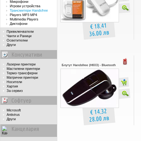
Микрофони
Игрови устройства
Трансмитери Handsfree
Players MP3 MP4
Multimedia Players
€ 18.41
Диктофони
36.00 лв
Превключватели
Чанти и Раници
Осветителни
Други
Консумативи
Лазерни принтери
Блутут Handsfree (H603) - Bluetooth
Мастилени принтери
Термо-трансферни
Матрични принтери
Носители
Хартия
За сервиз
Софтуер
€ 14.32
Microsoft
Antivirus
28.00 лв
Други
Канцелария