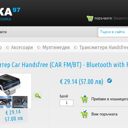
поръчахте:
Вашите 
ХНИКА
акти
о
Аксесоари
Мултимедия
Трансмитери Handsfre
тер Car Handsfree (CAR FM/BT) - Bluetooth with
€ 29.14 (57.00 лв)
Брой
€ 29.14
57.00 лв