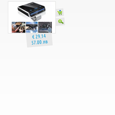
€ 29.14
57.00 лв