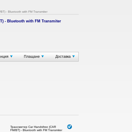
) - Bluetooth with FM Transmiter
) - Bluetooth with FM Transmiter
, office and home
анция
Плащане
Доставка
lation
kers
oth stereo (A2DP) devices
Трансмитер Car Handsfree (CAR
FM/BT) - Bluetooth with FM Transmiter