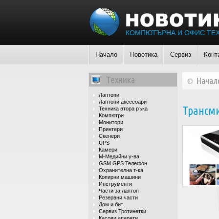
КОМПЮТЪРНА И ОФИС ТЕ
Начало
Новотика
Сервиз
Конт
Техника
Начал
Лаптопи
Лаптопи аксесоари
Трансми
Техника втора ръка
Компютри
Монитори
Принтери
Скенери
UPS
Камери
М-Медийни у-ва
GSM GPS Телефон
Охранителна т-ка
Копирни машини
Инструменти
Части за лаптоп
Резервни части
Дом и бит
Сервиз Тротинетки
Касови апарати