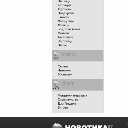
Пишещи
Тетрадки
Хартиени
Подвързия
Етикети
Формуляри
Лепящи
Бои, пластелин
Моливи
Аксесоари
Чертаещи
Папки
Услуги
Сервиз
Интернет
Абонамент
Други
Монтажни елементи
Строителство
Дом Градина
Битови