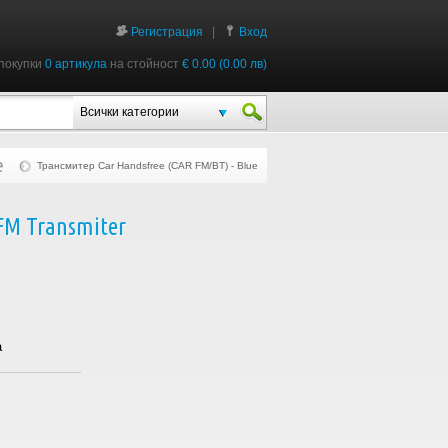
Регистрация
|
Вход
покупки
0 артикула
на стойност
€ 0.00 (0.00 лв)
Всички категории
e
Трансмитер Car Handsfree (CAR FM/BT) - Bluetooth with FM Transmiter
 FM Transmiter