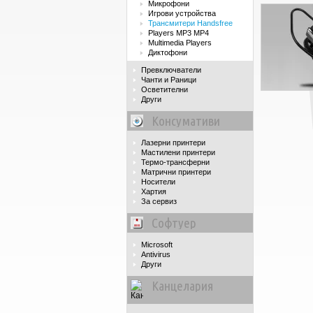
Микрофони
Игрови устройства
Трансмитери Handsfree
Players MP3 MP4
Multimedia Players
Диктофони
Превключватели
Чанти и Раници
Осветителни
Други
Консумативи
Лазерни принтери
Мастилени принтери
Термо-трансферни
Матрични принтери
Носители
Хартия
За сервиз
Софтуер
Microsoft
Antivirus
Други
Канцелария