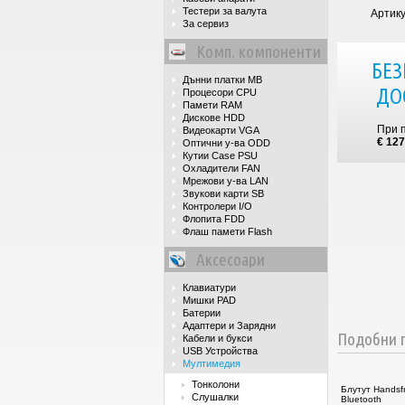
Тестери за валута
Артик
За сервиз
Комп. компоненти
БЕЗ
Дънни платки MB
ДО
Процесори CPU
Памети RAM
Дискове HDD
При 
Видеокарти VGA
€ 127
Оптични у-ва ODD
Кутии Case PSU
Охладители FAN
Мрежови у-ва LAN
Звукови карти SB
Контролери I/O
Флопита FDD
Флаш памети Flash
Аксесоари
Клавиатури
Мишки PAD
Батерии
Адаптери и Зарядни
Подобни п
Кабели и букси
USB Устройства
Мултимедия
Тонколони
Блутут Handsfr
Слушалки
Bluetooth