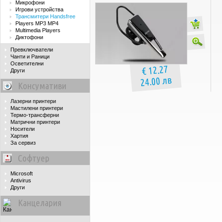
Микрофони
Игрови устройства
Трансмитери Handsfree
Players MP3 MP4
Multimedia Players
Диктофони
Превключватели
Чанти и Раници
Осветителни
€ 12.27
Други
24.00 лв
Консумативи
Лазерни принтери
Мастилени принтери
Термо-трансферни
Матрични принтери
Носители
Хартия
За сервиз
Софтуер
Microsoft
Antivirus
Други
Канцелария