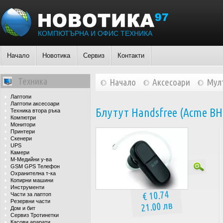
КОМПЮТЪРНА И ОФИС ТЕХНИКА
Начало
Новотика
Сервиз
Контакти
Техника
Начало
Аксесоари
Мул
Лаптопи
Лаптопи аксесоари
Блутут Handsfree (Acme BH0
Техника втора ръка
Компютри
Монитори
Принтери
Скенери
UPS
Камери
М-Медийни у-ва
GSM GPS Телефон
Охранителна т-ка
Копирни машини
Инструменти
€ 10.74
Части за лаптоп
Резервни части
21.00 лв
Дом и бит
Сервиз Тротинетки
Касови апарати