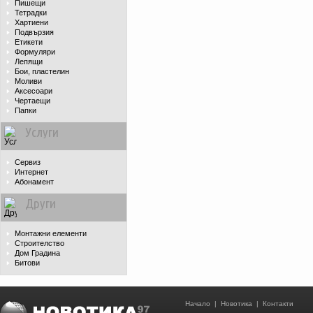
Пишещи
Тетрадки
Хартиени
Подвързия
Етикети
Формуляри
Лепящи
Бои, пластелин
Моливи
Аксесоари
Чертаещи
Папки
Услуги
Сервиз
Интернет
Абонамент
Други
Монтажни елементи
Строителство
Дом Градина
Битови
Начало
|
Новотика
|
Контакти