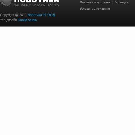
Плащане и доставка
|
Гаранция
КОМПЮТЪРНА И ОФИС ТЕХНИКА
Условия за ползване
Copyright @ 2012
Новотика 97 ООД
Уеб дизайн
DualM studio