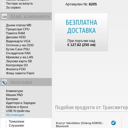
Тестери за валута
Артикулен №:
8205
За сервиз
Комп. компоненти
БЕЗПЛАТНА
Дънни платки MB
ДОСТАВКА
Процесори CPU
Памети RAM
Дискове HDD
При поръчки над
Видеокарти VGA
€ 127.82 (250 лв)
Оптични у-ва ODD
Кутии Case PSU
Охладители FAN
Мрежови у-ва LAN
Звукови карти SB
Контролери I/O
Флопита FDD
Флаш памети Flash
Аксесоари
Клавиатури
Мишки PAD
Батерии
Адаптери и Зарядни
Подобни продукти от Трансмитер
Кабели и букси
USB Устройства
Мултимедия
Тонколони
Блутут Handsfree (Ovleng AD808) -
Слушалки
Bluetooth