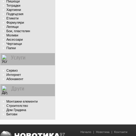
Пишещи
Тетрадки
Хартиени
Подвързия
Етикети
Формуляри
Лепящи
Бои, пластелин
Моливи
Аксесоари
Чертаещи
Папки
Услуги
Сервиз
Интернет
Абонамент
Други
Монтажни елементи
Строителство
Дом Градина
Битови
Начало
|
Новотика
|
Контакти