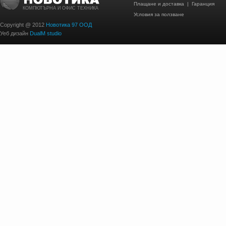
Плащане и доставка
|
Гаранция
КОМПЮТЪРНА И ОФИС ТЕХНИКА
Условия за ползване
Copyright @ 2012
Новотика 97 ООД
Уеб дизайн
DualM studio