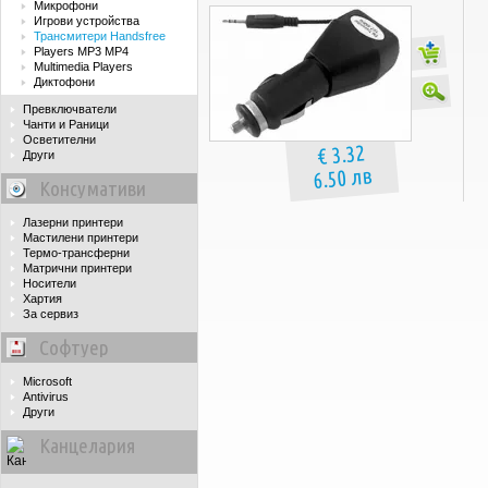
Микрофони
Игрови устройства
Трансмитери Handsfree
Players MP3 MP4
Multimedia Players
Диктофони
Превключватели
Чанти и Раници
Осветителни
€ 3.32
Други
6.50 лв
Консумативи
Лазерни принтери
Мастилени принтери
Термо-трансферни
Матрични принтери
Носители
Хартия
За сервиз
Софтуер
Microsoft
Antivirus
Други
Канцелария