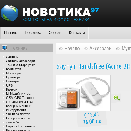
КОМПЮТЪРНА И ОФИС ТЕХНИКА
Начало
Новотика
Сервиз
Контакти
Техника
Начало
Аксесоари
Мул
Лаптопи
Лаптопи аксесоари
Блутут Handsfree (Acme BH0
Техника втора ръка
Компютри
Монитори
Принтери
Скенери
UPS
Камери
М-Медийни у-ва
GSM GPS Телефон
Охранителна т-ка
Копирни машини
Инструменти
€ 18.41
Части за лаптоп
Резервни части
36.00 лв
Дом и бит
Сервиз Тротинетки
Касови апарати