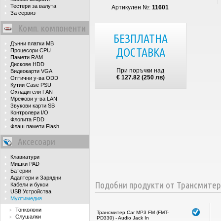
Тестери за валута
Артикулен №:
11601
За сервиз
Комп. компоненти
БЕЗПЛАТНА
Дънни платки MB
ДОСТАВКА
Процесори CPU
Памети RAM
Дискове HDD
При поръчки над
Видеокарти VGA
€ 127.82 (250 лв)
Оптични у-ва ODD
Кутии Case PSU
Охладители FAN
Мрежови у-ва LAN
Звукови карти SB
Контролери I/O
Флопита FDD
Флаш памети Flash
Аксесоари
Клавиатури
Мишки PAD
Батерии
Адаптери и Зарядни
Подобни продукти от Трансмитер
Кабели и букси
USB Устройства
Мултимедия
Тонколони
Трансмитер Car MP3 FM (FMT-
Слушалки
PD330) - Audio Jack In