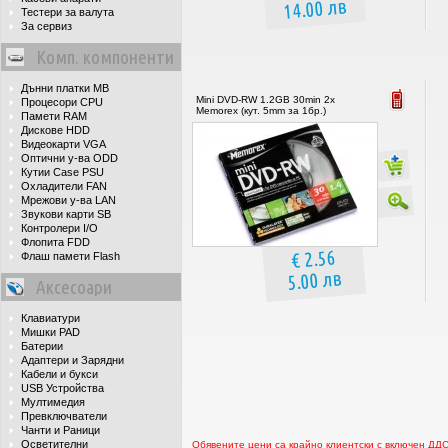
14.00 лв
Тестери за валута
За сервиз
Комп. компоненти
Дънни платки MB
Mini DVD-RW 1.2GB 30min 2x
Процесори CPU
Memorex (кут. 5mm за 1бр.)
Памети RAM
Дискове HDD
Видеокарти VGA
Оптични у-ва ODD
Кутии Case PSU
Охладители FAN
Мрежови у-ва LAN
Звукови карти SB
Контролери I/O
Флопита FDD
€ 2.56
Флаш памети Flash
5.00 лв
Аксесоари
Клавиатури
Мишки PAD
Батерии
Адаптери и Зарядни
Кабели и букси
USB Устройства
Мултимедия
Превключватели
Чанти и Раници
Осветителни
Обявените цени са крайно клиентски с включен ДД