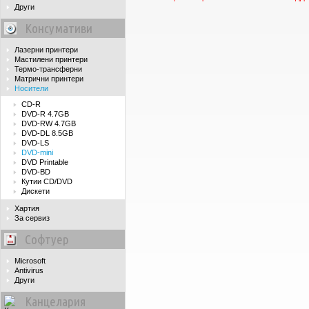
Други
Консумативи
Лазерни принтери
Мастилени принтери
Термо-трансферни
Матрични принтери
Носители
CD-R
DVD-R 4.7GB
DVD-RW 4.7GB
DVD-DL 8.5GB
DVD-LS
DVD-mini
DVD Printable
DVD-BD
Кутии CD/DVD
Дискети
Хартия
За сервиз
Софтуер
Microsoft
Antivirus
Други
Канцелария