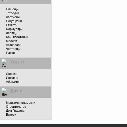
Пишещи
Тетрадки
Хартиени
Подвързия
Етикети
Формуляри
Лепящи
Бои, пластелин
Моливи
Аксесоари
Чертаещи
Папки
Услуги
Сервиз
Интернет
Абонамент
Други
Монтажни елементи
Строителство
Дом Градина
Битови