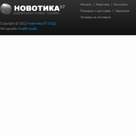
Начало
|
Новотика
|
Контакти
Плащане и доставка
|
Гаранция
КОМПЮТЪРНА И ОФИС ТЕХНИКА
Условия за ползване
Copyright @ 2012
Новотика 97 ООД
Уеб дизайн
DualM studio