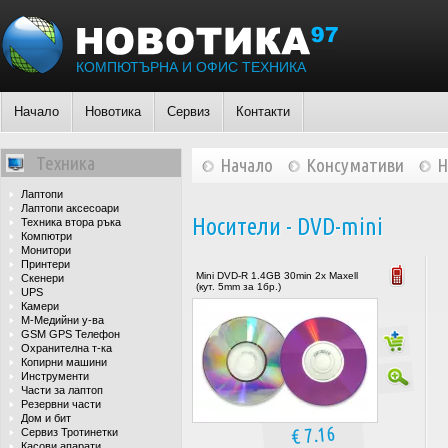
КОМПЮТЪРНА И ОФИС ТЕХНИКА
Начало
Новотика
Сервиз
Контакти
Техника
Начало
Консумативи
Н
Лаптопи
Лаптопи аксесоари
Носители - DVD-mini
Техника втора ръка
Компютри
Монитори
Принтери
Mini DVD-R 1.4GB 30min 2x Maxell
Скенери
(кут. 5mm за 1бр.)
UPS
Камери
М-Медийни у-ва
GSM GPS Телефон
Охранителна т-ка
Копирни машини
Инструменти
Части за лаптоп
Резервни части
Дом и бит
€ 7.16
Сервиз Тротинетки
Касови апарати