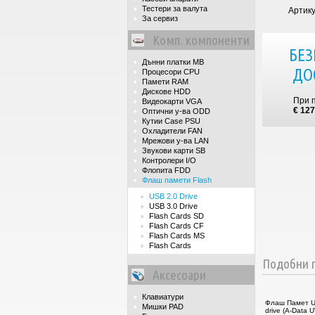
Тестери за валута
Артик
За сервиз
Комп. компоненти
БЕЗ
Дънни платки MB
ДО
Процесори CPU
Памети RAM
Дискове HDD
При 
Видеокарти VGA
€ 127
Оптични у-ва ODD
Кутии Case PSU
Охладители FAN
Мрежови у-ва LAN
Звукови карти SB
Контролери I/O
Флопита FDD
Флаш памети Flash
USB 2.0 Drive
USB 3.0 Drive
Flash Cards SD
Flash Cards CF
Flash Cards MS
Flash Cards
Подобни п
Аксесоари
Клавиатури
Флаш Памет U
Мишки PAD
drive (A-Data 