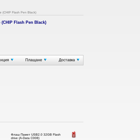
 (CHIP Flash Pen Black)
(CHIP Flash Pen Black)
ith high quality.
atible with USB 1.1.
анция
Плащане
Доставка
k.
 different operation system available and
Флаш Памет USB2.0 32GB Flash
drive (A-Data C008)