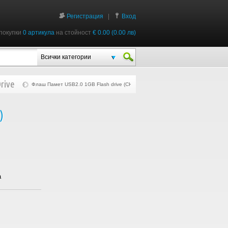
Регистрация
|
Вход
покупки
0 артикула
на стойност
€ 0.00 (0.00 лв)
Всички категории
rive
Флаш Памет USB2.0 1GB Flash drive (CHIP Flash Pen Black)
)