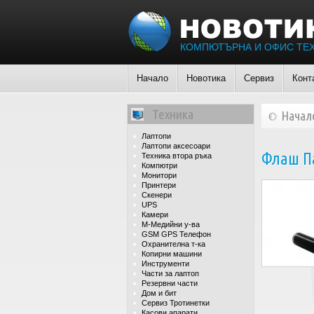
КОМПЮТЪРНА И ОФИС ТЕ
Начало
Новотика
Сервиз
Конт
Техника
Начал
Лаптопи
Лаптопи аксесоари
Флаш Па
Техника втора ръка
Компютри
Монитори
Принтери
Скенери
UPS
Камери
М-Медийни у-ва
GSM GPS Телефон
Охранителна т-ка
Копирни машини
Инструменти
Части за лаптоп
Резервни части
Дом и бит
Сервиз Тротинетки
Касови апарати