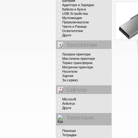
Батерии
Адаптери и Зарядни
Кабели и букси
USB Устройства
Мултимедия
Превключватели
Чанти и Раници
Осветителни
Други
Консумативи
Лазерни принтери
Мастилени принтери
Термо-трансферни
Матрични принтери
Носители
Хартия
За сервиз
Софтуер
Microsoft
Antivirus
Други
Канцелария
Пишещи
Тетрадки