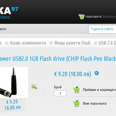
поръчахте:
Вашите 
ХНИКА
акти
о
Комп. компоненти
Флаш памети Flash
USB 2.0 D
мет USB2.0 1GB Flash drive (CHIP Flash Pen Black
€ 9.20 (18.00 лв)
Брой
€ 9.20
18.00 лв