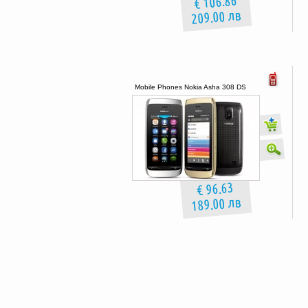
€ 106.86
209.00 лв
Mobile Phones Nokia Asha 308 DS
€ 96.63
189.00 лв