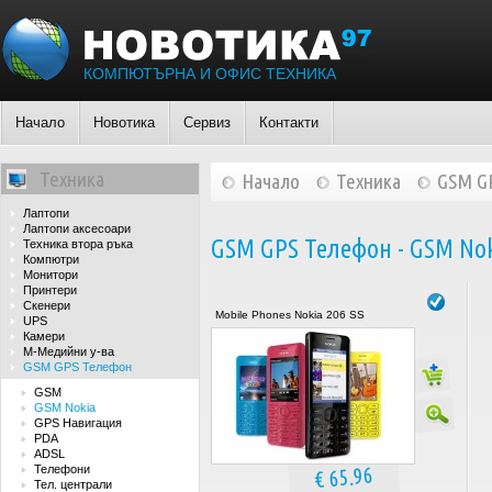
КОМПЮТЪРНА И ОФИС ТЕХНИКА
Начало
Новотика
Сервиз
Контакти
Техника
Начало
Техника
GSM G
Лаптопи
Лаптопи аксесоари
GSM GPS Телефон - GSM No
Техника втора ръка
Компютри
Монитори
Принтери
Скенери
Mobile Phones Nokia 206 SS
UPS
Камери
М-Медийни у-ва
GSM GPS Телефон
GSM
GSM Nokia
GPS Навигация
PDA
ADSL
€ 65.96
Телефони
Тел. централи