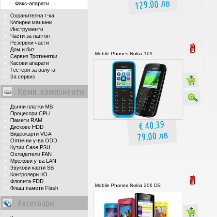
129.00 лв
Факс-апарати
Охранителна т-ка
Копирни машини
Инструменти
Части за лаптоп
Резервни части
Дом и бит
Mobile Phones Nokia 109
Сервиз Тротинетки
Касови апарати
Тестери за валута
За сервиз
Комп. компоненти
Дънни платки MB
Процесори CPU
Памети RAM
€ 40.39
Дискове HDD
79.00 лв
Видеокарти VGA
Оптични у-ва ODD
Кутии Case PSU
Охладители FAN
Мрежови у-ва LAN
Звукови карти SB
Контролери I/O
Флопита FDD
Mobile Phones Nokia 206 DS
Флаш памети Flash
Аксесоари