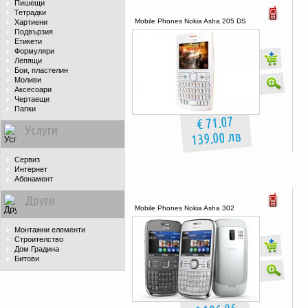
Пишещи
Тетрадки
Mobile Phones Nokia Asha 205 DS
Хартиени
Подвързия
Етикети
Формуляри
Лепящи
Бои, пластелин
Моливи
Аксесоари
Чертаещи
Папки
€ 71.07
Услуги
139.00 лв
Сервиз
Интернет
Абонамент
Други
Mobile Phones Nokia Asha 302
Монтажни елементи
Строителство
Дом Градина
Битови