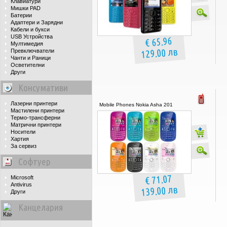
Клавиатури
Мишки PAD
Батерии
Адаптери и Зарядни
Кабели и букси
USB Устройства
€ 65.96
Мултимедия
129.00 лв
Превключватели
Чанти и Раници
Осветителни
Други
Консумативи
Лазерни принтери
Mobile Phones Nokia Asha 201
Мастилени принтери
Термо-трансферни
Матрични принтери
Носители
Хартия
За сервиз
Софтуер
€ 71.07
Microsoft
Antivirus
139.00 лв
Други
Канцелария