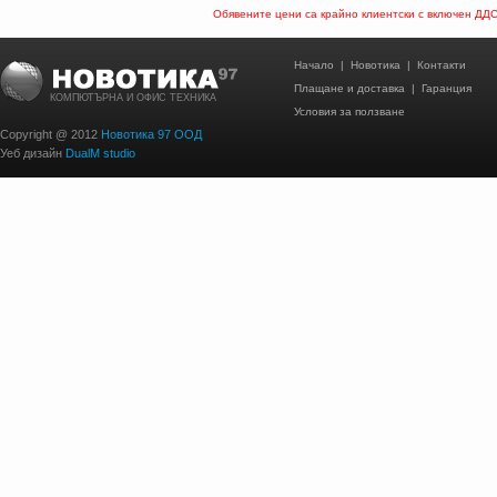
Обявените цени са крайно клиентски с включен ДД
Начало
|
Новотика
|
Контакти
Плащане и доставка
|
Гаранция
КОМПЮТЪРНА И ОФИС ТЕХНИКА
Условия за ползване
Copyright @ 2012
Новотика 97 ООД
Уеб дизайн
DualM studio