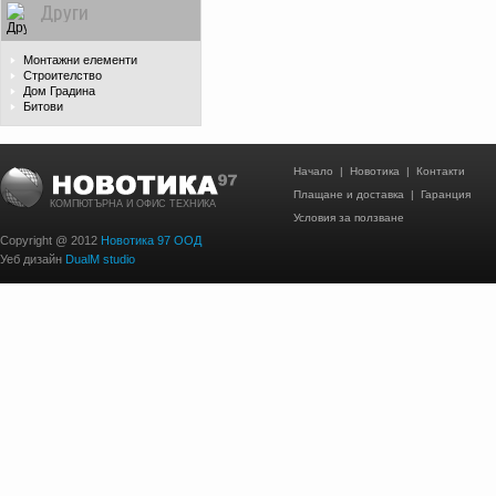
Други
Монтажни елементи
Строителство
Дом Градина
Битови
Начало
|
Новотика
|
Контакти
Плащане и доставка
|
Гаранция
КОМПЮТЪРНА И ОФИС ТЕХНИКА
Условия за ползване
Copyright @ 2012
Новотика 97 ООД
Уеб дизайн
DualM studio