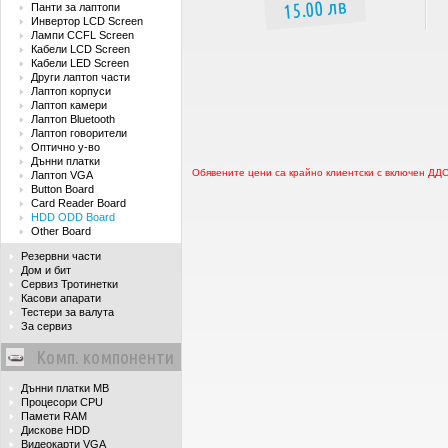
15.00 лв
Панти за лаптопи
Инвертор LCD Screen
Лампи CCFL Screen
Кабели LCD Screen
Кабели LED Screen
Други лаптоп части
Лаптоп корпуси
Лаптоп камери
Лаптоп Bluetooth
Лаптоп говорители
Оптично у-во
Дънни платки
Обявените цени са крайно клиентски с включен ДД
Лаптоп VGA
Button Board
Card Reader Board
HDD ODD Board
Other Board
Резервни части
Дом и бит
Сервиз Тротинетки
Касови апарати
Тестери за валута
За сервиз
Комп. компоненти
Дънни платки MB
Процесори CPU
Памети RAM
Дискове HDD
Видеокарти VGA