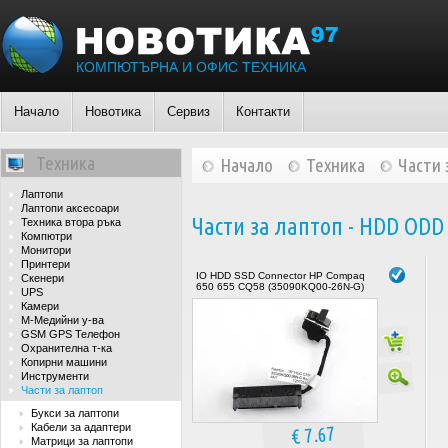
КОМПЮТЪРНА И ОФИС ТЕХНИКА
Начало
Новотика
Сервиз
Контакти
Техника
Начало
Техника
Части 
Лаптопи
Лаптопи аксесоари
Части за лаптоп - HDD ODD
Техника втора ръка
Компютри
Монитори
Принтери
IO HDD SSD Connector HP Compaq
Скенери
650 655 CQ58 (35090KQ00-26N-G)
UPS
Камери
М-Медийни у-ва
GSM GPS Телефон
Охранителна т-ка
Копирни машини
Инструменти
Части за лаптоп
Букси за лаптопи
Кабели за адаптери
€ 7.67
Матрици за лаптопи