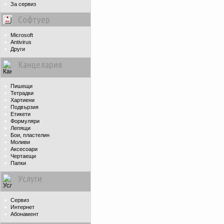
За сервиз
Софтуер
Microsoft
Antivirus
Други
Канцелария
Пишещи
Тетрадки
Хартиени
Подвързия
Етикети
Формуляри
Лепящи
Бои, пластелин
Моливи
Аксесоари
Чертаещи
Папки
Услуги
Сервиз
Интернет
Абонамент