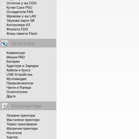
Оптични у-ва ODD
Кутии Case PSU
Охладители FAN
Мрежови у-ва LAN
Звукови карти SB
Контролери I/O
Флопита FDD
Флаш памети Flash
Аксесоари
Клавиатури
Мишки PAD
Батерии
Адаптери и Зарядни
Кабели и букси
USB Устройства
Мултимедия
Превключватели
Чанти и Раници
Осветителни
Други
Консумативи
Лазерни принтери
Мастилени принтери
Термо-трансферни
Матрични принтери
Носители
Хартия