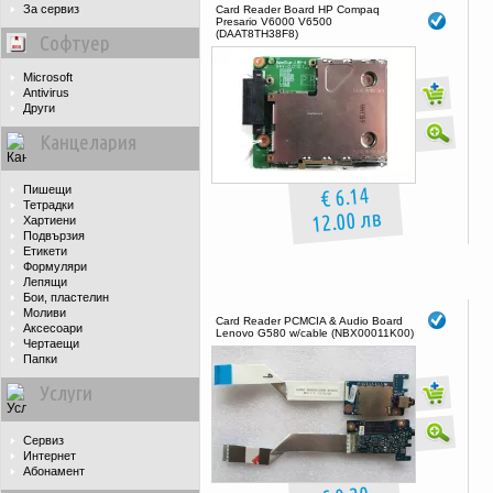
За сервиз
Card Reader Board HP Compaq
Presario V6000 V6500
(DAAT8TH38F8)
Софтуер
Microsoft
Antivirus
Други
Канцелария
€ 6.14
Пишещи
Тетрадки
12.00 лв
Хартиени
Подвързия
Етикети
Формуляри
Лепящи
Бои, пластелин
Моливи
Card Reader PCMCIA & Audio Board
Аксесоари
Lenovo G580 w/cable (NBX00011K00)
Чертаещи
Папки
Услуги
Сервиз
Интернет
Абонамент