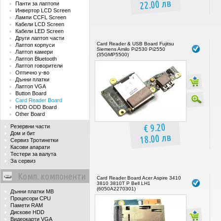
22.00 лв
Панти за лаптопи
Инвертор LCD Screen
Лампи CCFL Screen
Кабели LCD Screen
Кабели LED Screen
Други лаптоп части
Card Reader & USB Board Fujitsu
Лаптоп корпуси
Siemens Amilo Pi2530 Pi2550
Лаптоп камери
(35GMP5500)
Лаптоп Bluetooth
Лаптоп говорители
Оптично у-во
Дънни платки
Лаптоп VGA
Button Board
Card Reader Board
HDD ODD Board
Other Board
€ 9.20
Резервни части
Дом и бит
18.00 лв
Сервиз Тротинетки
Касови апарати
Тестери за валута
За сервиз
Комп. компоненти
Card Reader Board Acer Aspire 3410
3810 3810T P Bell LH1
(6050A2270301)
Дънни платки MB
Процесори CPU
Памети RAM
Дискове HDD
Видеокарти VGA