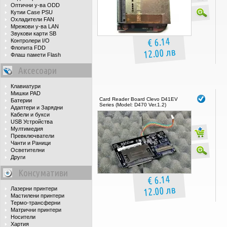
Оптични у-ва ODD
Кутии Case PSU
Охладители FAN
Мрежови у-ва LAN
Звукови карти SB
€ 6.14
Контролери I/O
Флопита FDD
12.00 лв
Флаш памети Flash
Аксесоари
Клавиатури
Мишки PAD
Card Reader Board Clevo D41EV
Батерии
Series (Model: D470 Ver.1.2)
Адаптери и Зарядни
Кабели и букси
USB Устройства
Мултимедия
Превключватели
Чанти и Раници
Осветителни
Други
Консумативи
€ 6.14
12.00 лв
Лазерни принтери
Мастилени принтери
Термо-трансферни
Матрични принтери
Носители
Хартия