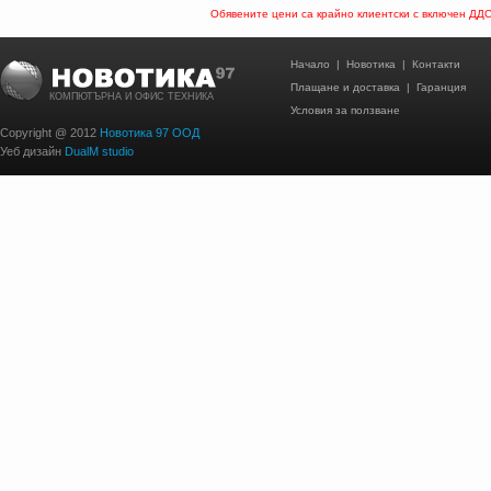
Обявените цени са крайно клиентски с включен ДД
Начало
|
Новотика
|
Контакти
Плащане и доставка
|
Гаранция
КОМПЮТЪРНА И ОФИС ТЕХНИКА
Условия за ползване
Copyright @ 2012
Новотика 97 ООД
Уеб дизайн
DualM studio