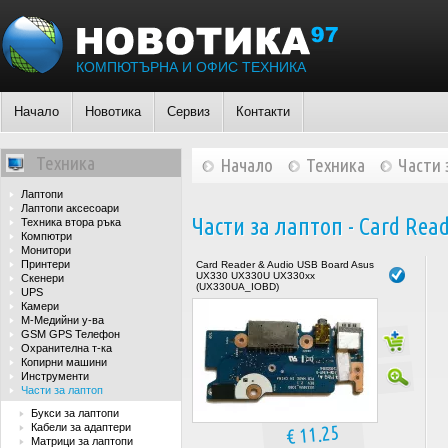
КОМПЮТЪРНА И ОФИС ТЕХНИКА
Начало
Новотика
Сервиз
Контакти
Техника
Начало
Техника
Части 
Лаптопи
Лаптопи аксесоари
Части за лаптоп - Card Rea
Техника втора ръка
Компютри
Монитори
Принтери
Card Reader & Audio USB Board Asus
UX330 UX330U UX330xx
Скенери
(UX330UA_IOBD)
UPS
Камери
М-Медийни у-ва
GSM GPS Телефон
Охранителна т-ка
Копирни машини
Инструменти
Части за лаптоп
Букси за лаптопи
€ 11.25
Кабели за адаптери
Матрици за лаптопи