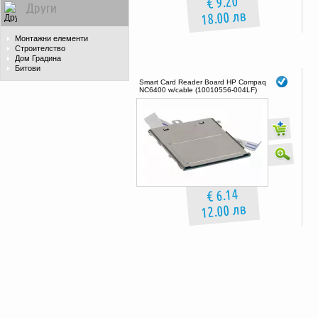
€ 9.20
Други
18.00 лв
Монтажни елементи
Строителство
Дом Градина
Битови
Smart Card Reader Board HP Compaq
NC6400 w/cable (10010556-004LF)
€ 6.14
12.00 лв