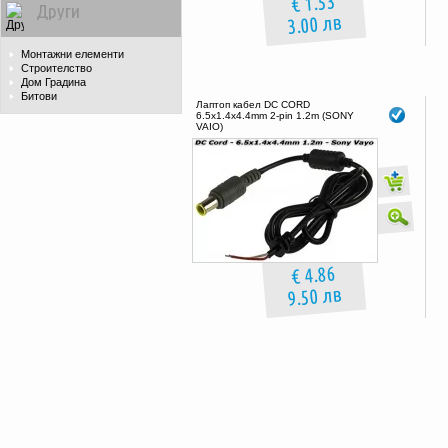
€ 1.53
Други
3.00 лв
Монтажни елементи
Строителство
Дом Градина
Битови
Лаптоп кабел DC CORD
6.5x1.4x4.4mm 2-pin 1.2m (SONY
VAIO)
€ 4.86
9.50 лв