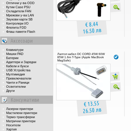
Оптични у-ва ODD
Кутии Case PSU
Охладители FAN
Мрежови у-ва LAN
Звукови карти SB
€ 8.44
Контролери I/O
Флопита FDD
16.50 лв
Флаш памети Flash
Аксесоари
Клавиатури
Мишки PAD
Лаптоп кабел DC CORD 45W 60W
85W 1.6m T-Type (Apple MacBook
Батерии
MagSafe)
Адаптери и Зарядни
Кабели и букси
USB Устройства
Мултимедия
Превключватели
Чанти и Раници
Осветителни
Други
Консумативи
€ 13.55
26.50 лв
Лазерни принтери
Мастилени принтери
Термо-трансферни
Матрични принтери
Носители
Хартия