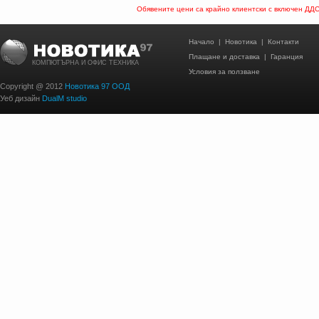
Обявените цени са крайно клиентски с включен ДД
Начало
|
Новотика
|
Контакти
Плащане и доставка
|
Гаранция
КОМПЮТЪРНА И ОФИС ТЕХНИКА
Условия за ползване
Copyright @ 2012
Новотика 97 ООД
Уеб дизайн
DualM studio