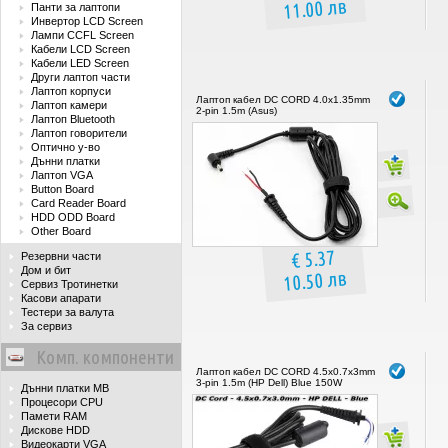
11.00 лв
Панти за лаптопи
Инвертор LCD Screen
Лампи CCFL Screen
Кабели LCD Screen
Кабели LED Screen
Други лаптоп части
Лаптоп корпуси
Лаптоп кабел DC CORD 4.0x1.35mm
Лаптоп камери
2-pin 1.5m (Asus)
Лаптоп Bluetooth
Лаптоп говорители
Оптично у-во
Дънни платки
Лаптоп VGA
Button Board
Card Reader Board
HDD ODD Board
Other Board
€ 5.37
Резервни части
Дом и бит
10.50 лв
Сервиз Тротинетки
Касови апарати
Тестери за валута
За сервиз
Комп. компоненти
Лаптоп кабел DC CORD 4.5x0.7x3mm
3-pin 1.5m (HP Dell) Blue 150W
Дънни платки MB
Процесори CPU
Памети RAM
Дискове HDD
Видеокарти VGA