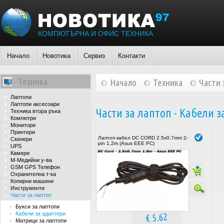
КОМПЮТЪРНА И ОФИС ТЕХНИКА
Начало
Новотика
Сервиз
Контакти
Техника
Начало
Техника
Части 
Лаптопи
Лаптопи аксесоари
Части за лаптоп - Кабели 
Техника втора ръка
Компютри
Монитори
Принтери
Лаптоп кабел DC CORD 2.5x0.7mm 2-
Скенери
pin 1.2m (Asus EEE PC)
UPS
Камери
М-Медийни у-ва
GSM GPS Телефон
Охранителна т-ка
Копирни машини
Инструменти
Части за лаптоп
Букси за лаптопи
Кабели за адаптери
€ 5.62
Матрици за лаптопи