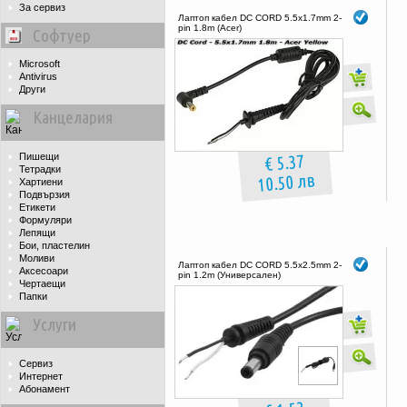
За сервиз
Лаптоп кабел DC CORD 5.5x1.7mm 2-
pin 1.8m (Acer)
Софтуер
Microsoft
Antivirus
Други
Канцелария
€ 5.37
Пишещи
Тетрадки
10.50 лв
Хартиени
Подвързия
Етикети
Формуляри
Лепящи
Бои, пластелин
Моливи
Лаптоп кабел DC CORD 5.5x2.5mm 2-
Аксесоари
pin 1.2m (Универсален)
Чертаещи
Папки
Услуги
Сервиз
Интернет
Абонамент