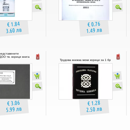
€ 1.84
€ 0.76
3.60 лв
1.49 лв
редставените
ДОО тв. корици книга
Трудова книжка меки корици за 1 бр
€ 3.06
€ 1.28
5.99 лв
2.50 лв