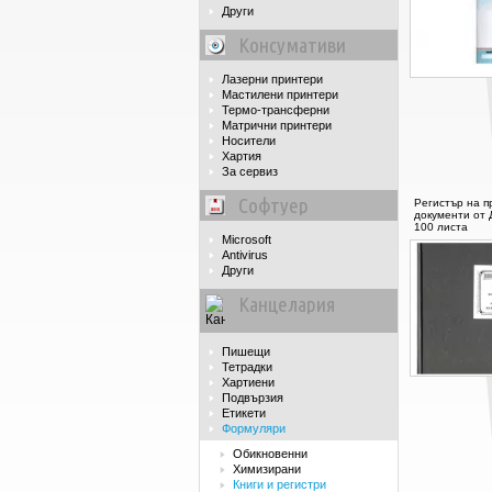
Други
Консумативи
Лазерни принтери
Мастилени принтери
Термо-трансферни
Матрични принтери
Носители
Хартия
За сервиз
Софтуер
Регистър на п
документи от 
100 листа
Microsoft
Antivirus
Други
Канцелария
Пишещи
Тетрадки
Хартиени
Подвързия
Етикети
Формуляри
Обикновенни
Химизирани
Книги и регистри