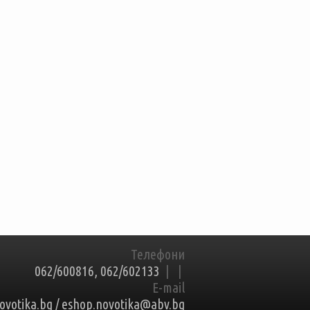
Телефони
062/600816, 062/602133
|
|
E-mail
ovotika.bg / eshop.novotika@abv.bg