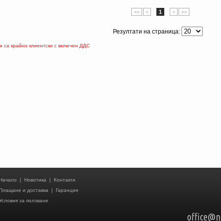
<<
<
1
>
>>
Резултати на страница:
 са крайно клиентски с включен ДДС
Начало
|
Новотика
|
Контакти
Плащане и доставка
|
Гаранция
Условия за ползване
office@n