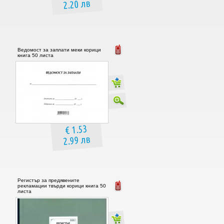
2.20 лв
Ведомост за заплати меки корици
книга 50 листа
€ 1.53
2.99 лв
Регистър за предявените
рекламации твърди корици книга 50
листа