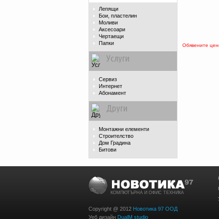
Лепящи
Бои, пластелин
Моливи
Аксесоари
Чертаещи
Папки
Обявените цени
Услуги
Сервиз
Интернет
Абонамент
Други
Монтажни елементи
Строителство
Дом Градина
Битови
КОМПЮТЪРНА И ОФИС ТЕХНИКА
Copyright @ 2012
Новотика 97 ООД
Уеб дизайн
DualM studio