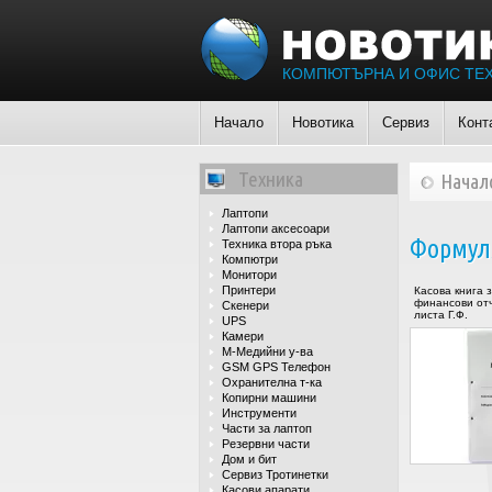
КОМПЮТЪРНА И ОФИС ТЕ
Начало
Новотика
Сервиз
Конт
Техника
Начал
Лаптопи
Лаптопи аксесоари
Формуля
Техника втора ръка
Компютри
Монитори
Принтери
Касова книга 
финансови отч
Скенери
листа Г.Ф.
UPS
Камери
М-Медийни у-ва
GSM GPS Телефон
Охранителна т-ка
Копирни машини
Инструменти
Части за лаптоп
Резервни части
Дом и бит
Сервиз Тротинетки
Касови апарати