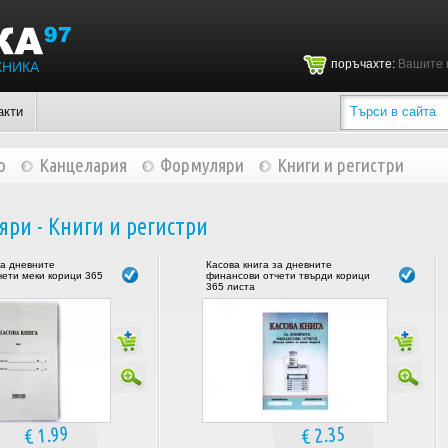
поръчахте:
Вашите 
ХНИКА
акти
о
Канцелария
Формуляри
Книги и регистри
ри - Книги и регистри
за дневните
Касова книга за дневните
ети меки корици 365
финансови отчети твърди корици
365 листа
€ 1.99
€ 2.35