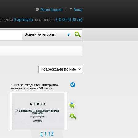
Регистрация
|
Вход
покупки
0 артикула
на стойност
€ 0.00 (0.00 лв)
Всички категории
Книга за ежедневен инструктаж
меки корици книга 50 листа
€ 1.12