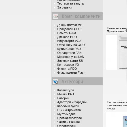
Тестери за валута
За сервиз
Комп. компоненти
Дънни платки MB
Книга за ежед
Процесори CPU
Приложение 3 
Памети RAM
Дискове HDD
Видеокарти VGA
Оптични у-ва ODD
Кутии Case PSU
Охладители FAN
Мрежови у-ва LAN
Звукови карти SB
Контролери I/O
Флопита FDD
Флаш памети Flash
Аксесоари
Клавиатури
Мишки PAD
Батерии
Адаптери и Зарядни
Касова книга 
финансови отч
Кабели и букси
листа
USB Устройства
Мултимедия
Превключватели
Чанти и Раници
Осветителни