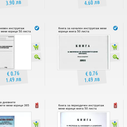
3.90 лв
4.60 лв
невен инструктаж
Книга за начален инструктаж меки
меки корици 50 листа
корици книга 50 листа
€ 0.76
€ 0.76
1.49 лв
1.49 лв
за дневните
ети меки корици 365
Книга за периодичен инструктаж
меки корици книга 50 листа