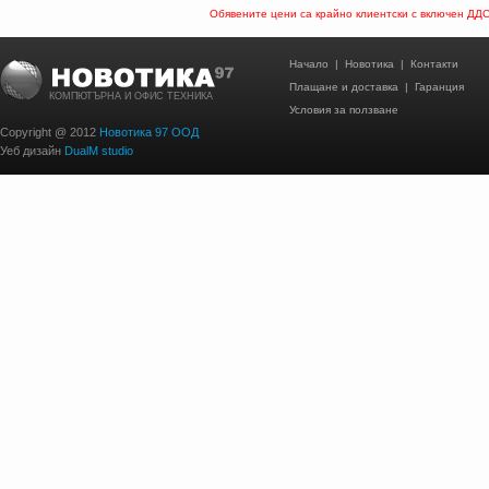
Обявените цени са крайно клиентски с включен ДД
Начало
|
Новотика
|
Контакти
Плащане и доставка
|
Гаранция
КОМПЮТЪРНА И ОФИС ТЕХНИКА
Условия за ползване
Copyright @ 2012
Новотика 97 ООД
Уеб дизайн
DualM studio