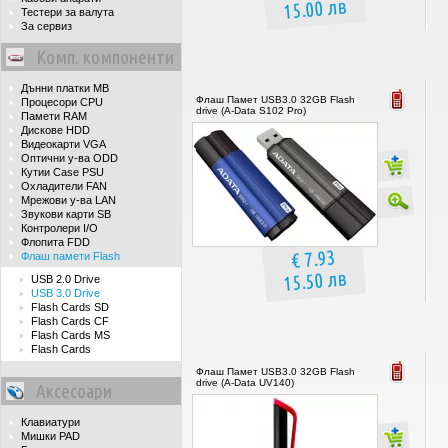
15.00 лв
Тестери за валута
За сервиз
Комп. компоненти
Дънни платки MB
Флаш Памет USB3.0 32GB Flash
Процесори CPU
drive (A-Data S102 Pro)
Памети RAM
Дискове HDD
Видеокарти VGA
Оптични у-ва ODD
Кутии Case PSU
Охладители FAN
Мрежови у-ва LAN
Звукови карти SB
Контролери I/O
Флопита FDD
€ 7.93
Флаш памети Flash
15.50 лв
USB 2.0 Drive
USB 3.0 Drive
Flash Cards SD
Flash Cards CF
Flash Cards MS
Flash Cards
Флаш Памет USB3.0 32GB Flash
drive (A-Data UV140)
Аксесоари
Клавиатури
Мишки PAD