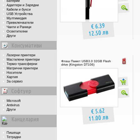
Батерии
Адаптери и Зарядни
Кабели и букси
USB Устройства
Мултимедия
Превключватели
€ 6.39
Чанти и Раници
12.50 лв
Осветителни
Други
Консумативи
Лазерни принтери
Мастилени принтери
Флаш Памет USB3.0 32GB Flash
Термо-трансферни
drive (Kingston DT106)
Матрични принтери
Носители
Хартия
За сервиз
Софтуер
Microsoft
Antivirus
€ 5.62
Други
11.00 лв
Канцелария
Пишещи
Тетрадки