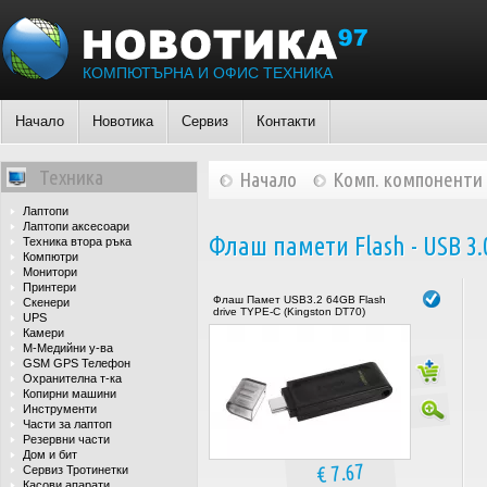
КОМПЮТЪРНА И ОФИС ТЕХНИКА
Начало
Новотика
Сервиз
Контакти
Техника
Начало
Комп. компоненти
Лаптопи
Лаптопи аксесоари
Флаш памети Flash - USB 3.
Техника втора ръка
Компютри
Монитори
Принтери
Флаш Памет USB3.2 64GB Flash
Скенери
drive TYPE-C (Kingston DT70)
UPS
Камери
М-Медийни у-ва
GSM GPS Телефон
Охранителна т-ка
Копирни машини
Инструменти
Части за лаптоп
Резервни части
Дом и бит
€ 7.67
Сервиз Тротинетки
Касови апарати