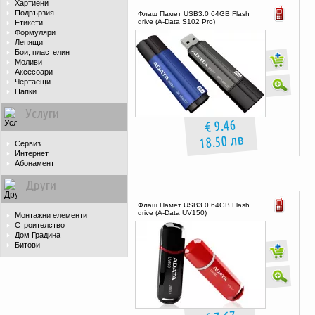
Хартиени
Подвързия
Флаш Памет USB3.0 64GB Flash
drive (A-Data S102 Pro)
Етикети
Формуляри
Лепящи
Бои, пластелин
Моливи
Аксесоари
Чертаещи
Папки
Услуги
€ 9.46
18.50 лв
Сервиз
Интернет
Абонамент
Други
Флаш Памет USB3.0 64GB Flash
drive (A-Data UV150)
Монтажни елементи
Строителство
Дом Градина
Битови