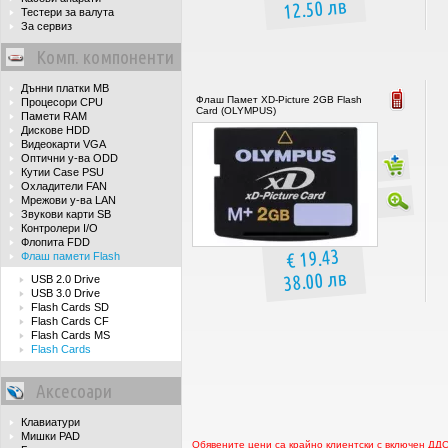
12.50 лв
Тестери за валута
За сервиз
Комп. компоненти
Дънни платки MB
Флаш Памет XD-Picture 2GB Flash
Процесори CPU
Card (OLYMPUS)
Памети RAM
Дискове HDD
Видеокарти VGA
Оптични у-ва ODD
Кутии Case PSU
Охладители FAN
Мрежови у-ва LAN
Звукови карти SB
Контролери I/O
Флопита FDD
€ 19.43
Флаш памети Flash
38.00 лв
USB 2.0 Drive
USB 3.0 Drive
Flash Cards SD
Flash Cards CF
Flash Cards MS
Flash Cards
Аксесоари
Клавиатури
Мишки PAD
Обявените цени са крайно клиентски с включен ДД