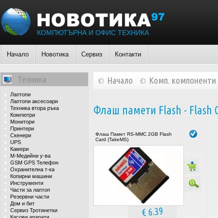
КОМПЮТЪРНА И ОФИС ТЕХНИКА
Начало
Новотика
Сервиз
Контакти
Техника
Начало
Комп. компоненти
Лаптопи
Лаптопи аксесоари
Флаш памети Flash - Flash 
Техника втора ръка
Компютри
Монитори
Принтери
Флаш Памет RS-MMC 2GB Flash
Скенери
Card (TakeMS)
UPS
Камери
М-Медийни у-ва
GSM GPS Телефон
Охранителна т-ка
Копирни машини
Инструменти
Части за лаптоп
Резервни части
Дом и бит
€ 6.39
Сервиз Тротинетки
Касови апарати