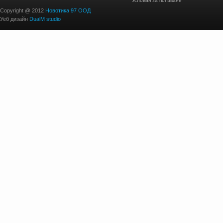
Условия за ползване
Copyright @ 2012
Новотика 97 ООД
Уеб дизайн
DualM studio