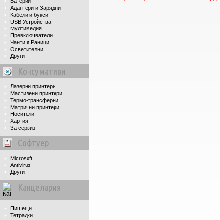
Батерии
Адаптери и Зарядни
Кабели и букси
USB Устройства
Мултимедия
Превключватели
Чанти и Раници
Осветителни
Други
Консумативи
Лазерни принтери
Мастилени принтери
Термо-трансферни
Матрични принтери
Носители
Хартия
За сервиз
Софтуер
Microsoft
Antivirus
Други
Канцелария
Пишещи
Тетрадки