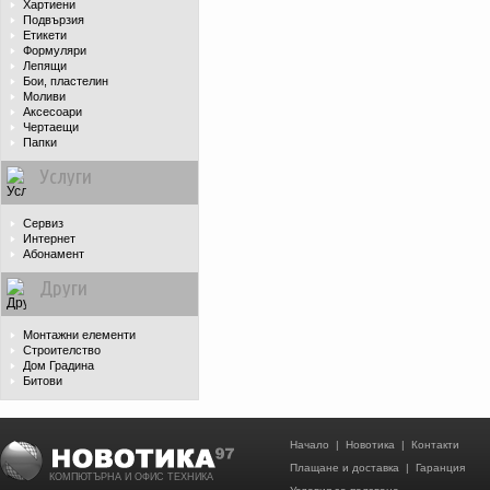
Хартиени
Подвързия
Етикети
Формуляри
Лепящи
Бои, пластелин
Моливи
Аксесоари
Чертаещи
Папки
Услуги
Сервиз
Интернет
Абонамент
Други
Монтажни елементи
Строителство
Дом Градина
Битови
Начало
|
Новотика
|
Контакти
Плащане и доставка
|
Гаранция
КОМПЮТЪРНА И ОФИС ТЕХНИКА