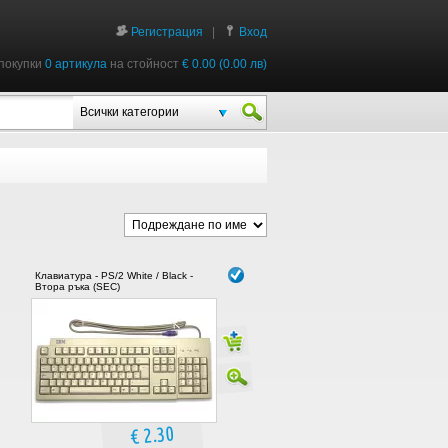
Регистрация
|
Вход
покупки
0 артикула
на стойност
€ 0.00 (0.00 лв)
Всички категории
Клавиатура - PS/2 White / Black -
Втора ръка (SEC)
€ 2.30