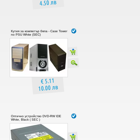
4.50 лв
Кутия за компютър бяла - Case Tower
no PSU White (SEC)
€ 5.11
10.00 лв
Оптично устройство DVD-RW IDE
White, Black ( SEC )