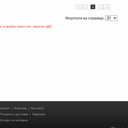
<<
<
1
>
>>
Резултати на страница:
 са крайно клиентски с включен ДДС
Начало
|
Новотика
|
Контакти
Плащане и доставка
|
Гаранция
Условия за ползване