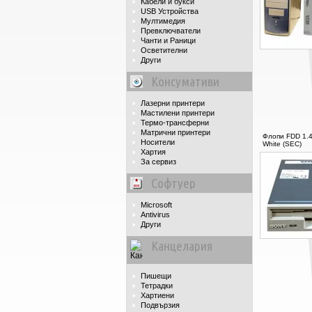
Кабели и букси
USB Устройства
Мултимедия
Превключватели
Чанти и Раници
Осветителни
Други
Консумативи
Лазерни принтери
Мастилени принтери
Термо-трансферни
Матрични принтери
Флопи FDD 1.44
Носители
White (SEC)
Хартия
За сервиз
Софтуер
Microsoft
Antivirus
Други
Канцелария
Пишещи
Тетрадки
Хартиени
Подвързия