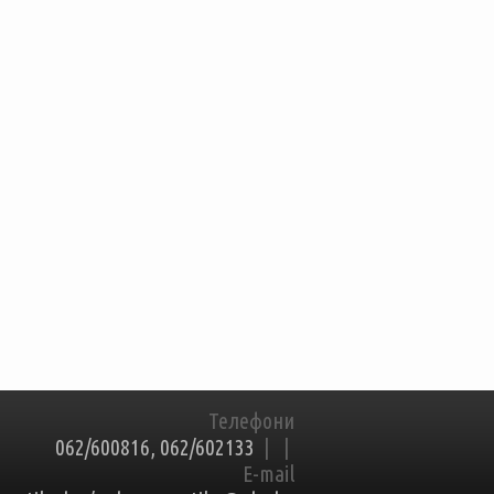
Телефони
062/600816, 062/602133
|
|
E-mail