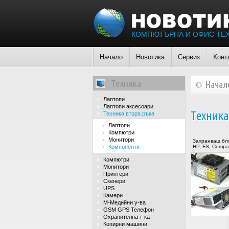
КОМПЮТЪРНА И ОФИС ТЕ
Начало
Новотика
Сервиз
Конт
Техника
Начал
Лаптопи
Лаптопи аксесоари
Техника
Техника втора ръка
Лаптопи
Компютри
Монитори
Захранващ бл
Компоненти
HP, FS, Compa
Компютри
Монитори
Принтери
Скенери
UPS
Камери
М-Медийни у-ва
GSM GPS Телефон
Охранителна т-ка
Копирни машини