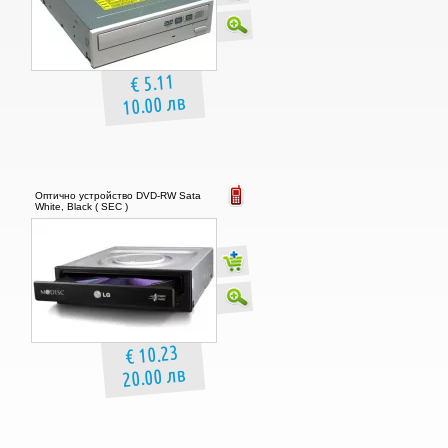
€ 5.11
10.00 лв
Оптично устройство DVD-RW Sata
White, Black ( SEC )
€ 10.23
20.00 лв