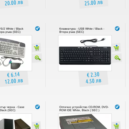
20.00 лв
25.00 лв
S/2 White / Black
Клавиатура - USB White / Black -
ора ръка (SEC)
Втора ръка (SEC)
€ 6.14
€ 2.30
12.00 лв
4.50 лв
ютър черна - Case
Оптично устройство CD-ROM, DVD-
Black (SEC)
ROM IDE White, Black ( SEC )