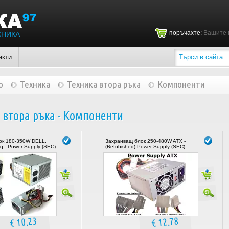
поръчахте:
Вашите 
ХНИКА
акти
о
Техника
Техника втора ръка
Компоненти
 втора ръка - Компоненти
ок 180-350W DELL,
Захранващ блок 250-480W ATX -
q - Power Supply (SEC)
(Refubished) Power Supply (SEC)
€ 10.23
€ 12.78