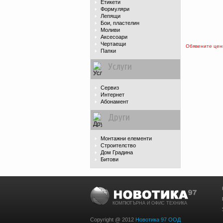
Етикети
Формуляри
Лепящи
Бои, пластелин
Моливи
Аксесоари
Чертаещи
Обявените цени
Папки
Услуги
Сервиз
Интернет
Абонамент
Други
Монтажни елементи
Строителство
Дом Градина
Битови
КОМПЮТЪРНА И ОФИС ТЕХНИКА
Copyright @ 2012
Новотика 97 ООД