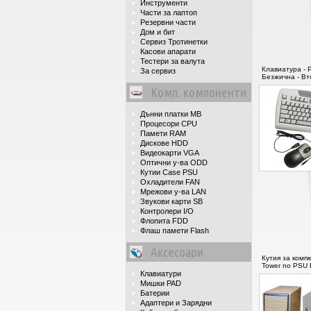
Инструменти
Части за лаптоп
Резервни части
Дом и бит
Сервиз Тротинетки
Касови апарати
Тестери за валута
Клавиатура - P
За сервиз
Безжична - Вт
Комп. компоненти
Дънни платки MB
Процесори CPU
Памети RAM
Дискове HDD
Видеокарти VGA
Оптични у-ва ODD
Кутии Case PSU
Охладители FAN
Мрежови у-ва LAN
Звукови карти SB
Контролери I/O
Флопита FDD
Флаш памети Flash
Аксесоари
Кутия за комп
Tower no PSU 
Клавиатури
Мишки PAD
Батерии
Адаптери и Зарядни