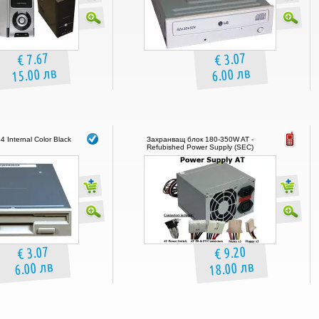
€ 7.67
€ 3.07
15.00 лв
6.00 лв
 Internal Color Black
Захранващ блок 180-350W AT -
Refubished Power Supply (SEC)
€ 3.07
€ 9.20
18.00 лв
6.00 лв