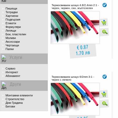
Термосвиваем шлаух 4.8/2.4mm 2:1 -
черен, червен, син, жълтозелен
Пишещи
Тетрадки
Хартиени
Подвързия
Етикети
Формуляри
Лепящи
Бои, пластелин
Моливи
Аксесоари
€ 0.87
Чертаещи
Папки
1.70 лв
Услуги
Сервиз
Интернет
Абонамент
Термосвиваем шлаух 6/2mm 3:1 -
черен с лепило
Други
Монтажни елементи
Строителство
Дом Градина
Битови