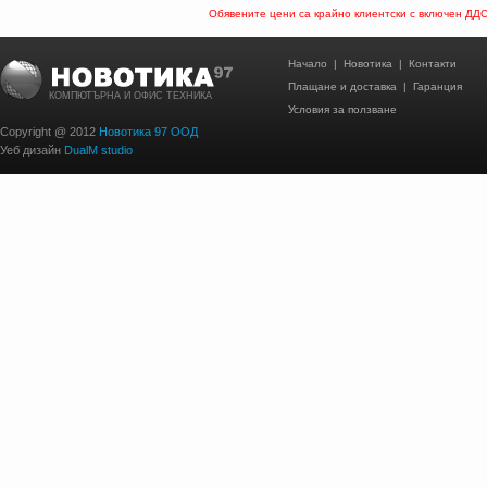
Обявените цени са крайно клиентски с включен ДД
Начало
|
Новотика
|
Контакти
Плащане и доставка
|
Гаранция
КОМПЮТЪРНА И ОФИС ТЕХНИКА
Условия за ползване
Copyright @ 2012
Новотика 97 ООД
Уеб дизайн
DualM studio