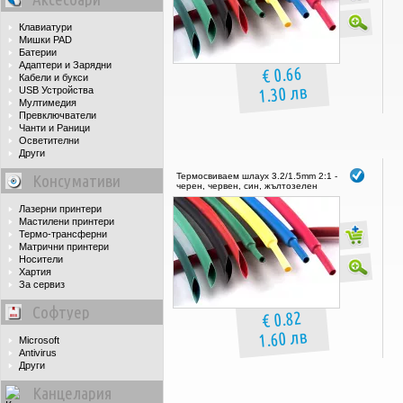
Клавиатури
Мишки PAD
Батерии
Адаптери и Зарядни
€ 0.66
Кабели и букси
1.30 лв
USB Устройства
Мултимедия
Превключватели
Чанти и Раници
Осветителни
Други
Консумативи
Термосвиваем шлаух 3.2/1.5mm 2:1 -
черен, червен, син, жълтозелен
Лазерни принтери
Мастилени принтери
Термо-трансферни
Матрични принтери
Носители
Хартия
За сервиз
Софтуер
€ 0.82
1.60 лв
Microsoft
Antivirus
Други
Канцелария