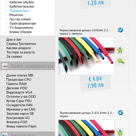
1.20 лв
Кабелни обувки
Кабелни връзки
Термошлаух
Решетки
Лустер клеми
Трансформатори
TV Компоненти
Термосвиваем шлаух 12/4mm 3:1 -
Клеми Обувки
черен с лепило
Дом и бит
Сервиз Тротинетки
Касови апарати
Тестери за валута
За сервиз
Комп. компоненти
Дънни платки MB
€ 4.04
Процесори CPU
7.90 лв
Памети RAM
Дискове HDD
Видеокарти VGA
Оптични у-ва ODD
Кутии Case PSU
Охладители FAN
Мрежови у-ва LAN
Термосвиваем шлаух 2.4/1.2mm 2:1 -
Звукови карти SB
черен
Контролери I/O
Флопита FDD
Флаш памети Flash
Аксесоари