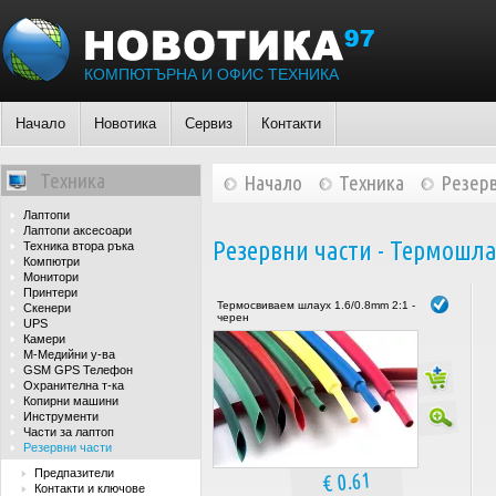
КОМПЮТЪРНА И ОФИС ТЕХНИКА
Начало
Новотика
Сервиз
Контакти
Техника
Начало
Техника
Резерв
Лаптопи
Лаптопи аксесоари
Резервни части - Термошла
Техника втора ръка
Компютри
Монитори
Принтери
Термосвиваем шлаух 1.6/0.8mm 2:1 -
Скенери
черен
UPS
Камери
М-Медийни у-ва
GSM GPS Телефон
Охранителна т-ка
Копирни машини
Инструменти
Части за лаптоп
Резервни части
Предпазители
€ 0.61
Контакти и ключове