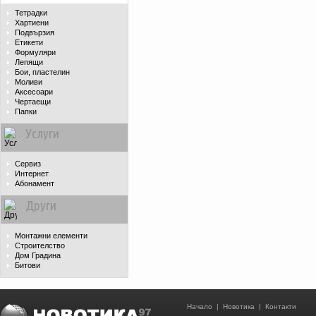
Тетрадки
Хартиени
Подвързия
Етикети
Формуляри
Лепящи
Бои, пластелин
Моливи
Аксесоари
Чертаещи
Папки
Услуги
Сервиз
Интернет
Абонамент
Други
Монтажни елементи
Строителство
Дом Градина
Битови
Начало
|
Новотика
|
Контакти