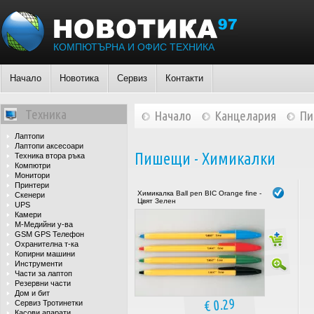
КОМПЮТЪРНА И ОФИС ТЕХНИКА
Начало
Новотика
Сервиз
Контакти
Техника
Начало
Канцелария
П
Лаптопи
Лаптопи аксесоари
Пишещи - Химикалки
Техника втора ръка
Компютри
Монитори
Принтери
Химикалка Ball pen BIC Orange fine -
Скенери
Цвят Зелен
UPS
Камери
М-Медийни у-ва
GSM GPS Телефон
Охранителна т-ка
Копирни машини
Инструменти
Части за лаптоп
Резервни части
Дом и бит
€ 0.29
Сервиз Тротинетки
Касови апарати