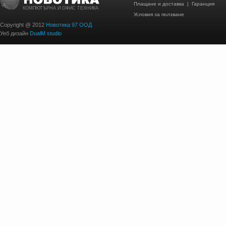
Плащане и доставка
|
Гаранция
КОМПЮТЪРНА И ОФИС ТЕХНИКА
Условия за ползване
Copyright @ 2012
Новотика 97 ООД
Уеб дизайн
DualM studio