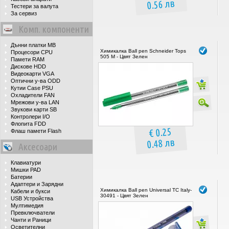
0.56 лв
Тестери за валута
За сервиз
Комп. компоненти
Дънни платки MB
Химикалка Ball pen Schneider Tops
Процесори CPU
505 M - Цвят Зелен
Памети RAM
Дискове HDD
Видеокарти VGA
Оптични у-ва ODD
Кутии Case PSU
Охладители FAN
Мрежови у-ва LAN
Звукови карти SB
Контролери I/O
Флопита FDD
€ 0.25
Флаш памети Flash
0.48 лв
Аксесоари
Клавиатури
Мишки PAD
Батерии
Адаптери и Зарядни
Химикалка Ball pen Universal TC Italy-
Кабели и букси
30491 - Цвят Зелен
USB Устройства
Мултимедия
Превключватели
Чанти и Раници
Осветителни