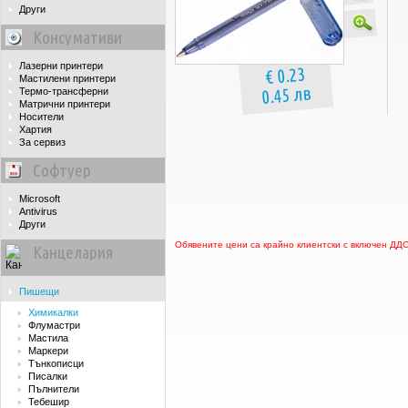
Други
Консумативи
Лазерни принтери
€ 0.23
Мастилени принтери
0.45 лв
Термо-трансферни
Матрични принтери
Носители
Хартия
За сервиз
Софтуер
Microsoft
Antivirus
Други
Обявените цени са крайно клиентски с включен ДД
Канцелария
Пишещи
Химикалки
Флумастри
Мастила
Маркери
Тънкописци
Писалки
Пълнители
Тебешир