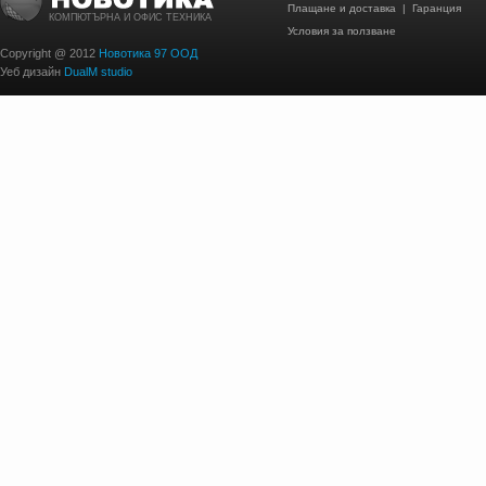
Плащане и доставка
|
Гаранция
КОМПЮТЪРНА И ОФИС ТЕХНИКА
Условия за ползване
Copyright @ 2012
Новотика 97 ООД
Уеб дизайн
DualM studio