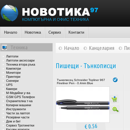
КОМПЮТЪРНА И ОФИС ТЕХНИКА
Начало
Новотика
Сервиз
Контакти
Техника
Начало
Канцелария
П
Лаптопи
Лаптопи аксесоари
Пишещи - Тънкописци
Техника втора ръка
Компютри
Монитори
Принтери
Тънкописец Schneider Topliner 967
Скенери
Fineliner Pen - 0.4mm Blue
UPS
Камери
М-Медийни у-ва
GSM GPS Телефон
Охранителна т-ка
Копирни машини
Инструменти
Части за лаптоп
Резервни части
Дом и бит
€ 0.56
Сервиз Тротинетки
Касови апарати