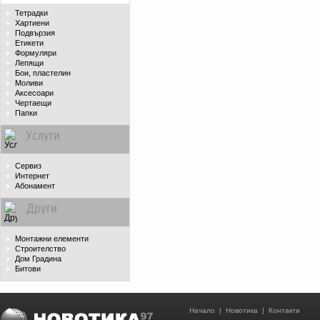
Тетрадки
Хартиени
Подвързия
Етикети
Формуляри
Лепящи
Бои, пластелин
Моливи
Аксесоари
Чертаещи
Папки
Услуги
Сервиз
Интернет
Абонамент
Други
Монтажни елементи
Строителство
Дом Градина
Битови
Начало
|
Новотика
|
Контакти