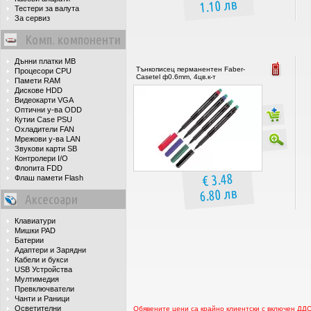
1.10 лв
Тестери за валута
За сервиз
Комп. компоненти
Дънни платки MB
Тънкописец перманентен Faber-
Процесори CPU
Casetel ф0.6mm, 4цв.к-т
Памети RAM
Дискове HDD
Видеокарти VGA
Оптични у-ва ODD
Кутии Case PSU
Охладители FAN
Мрежови у-ва LAN
Звукови карти SB
Контролери I/O
Флопита FDD
€ 3.48
Флаш памети Flash
6.80 лв
Аксесоари
Клавиатури
Мишки PAD
Батерии
Адаптери и Зарядни
Кабели и букси
USB Устройства
Мултимедия
Превключватели
Чанти и Раници
Осветителни
Обявените цени са крайно клиентски с включен ДД