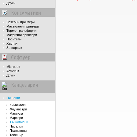
Други
Консумативи
Лазерни принтери
Мастилени принтери
Термо-трансферни
Матрични принтери
Носители
Хартия
За сервиз
Софтуер
Microsoft
Antivirus
Други
Канцелария
Пишещи
Химикалки
Флумастри
Мастила
Маркери
Тънкописци
Писалки
Пълнители
Тебешир