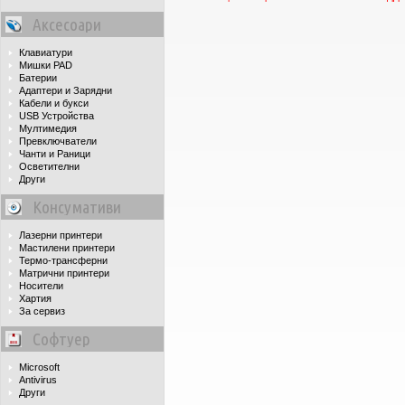
Аксесоари
Клавиатури
Мишки PAD
Батерии
Адаптери и Зарядни
Кабели и букси
USB Устройства
Мултимедия
Превключватели
Чанти и Раници
Осветителни
Други
Консумативи
Лазерни принтери
Мастилени принтери
Термо-трансферни
Матрични принтери
Носители
Хартия
За сервиз
Софтуер
Microsoft
Antivirus
Други