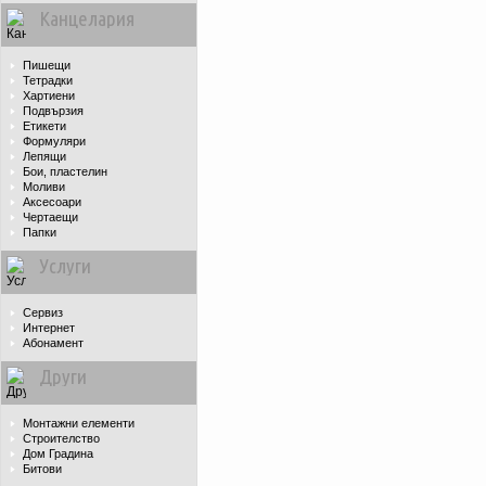
Канцелария
Пишещи
Тетрадки
Хартиени
Подвързия
Етикети
Формуляри
Лепящи
Бои, пластелин
Моливи
Аксесоари
Чертаещи
Папки
Услуги
Сервиз
Интернет
Абонамент
Други
Монтажни елементи
Строителство
Дом Градина
Битови