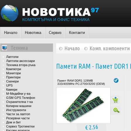
КОМПЮТЪРНА И ОФИС ТЕХНИКА
Начало
Новотика
Сервиз
Контакти
Техника
Начало
Комп. компоненти
Лаптопи
Лаптопи аксесоари
Памети RAM - Памет DDR1 
Техника втора ръка
Компютри
Монитори
Принтери
Памет RAM DDR1 128MB
Скенери
333/400MHz PC-2700/3200 (OEM)
UPS
Камери
М-Медийни у-ва
GSM GPS Телефон
Охранителна т-ка
Копирни машини
Инструменти
Части за лаптоп
Резервни части
Дом и бит
€ 2.56
Сервиз Тротинетки
Касови апарати