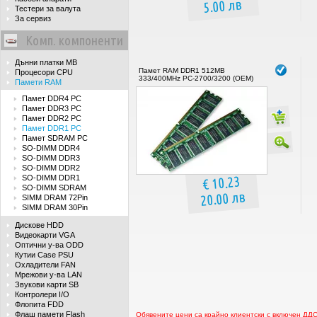
5.00 лв
Тестери за валута
За сервиз
Комп. компоненти
Дънни платки MB
Памет RAM DDR1 512MB
Процесори CPU
333/400MHz PC-2700/3200 (OEM)
Памети RAM
Памет DDR4 PC
Памет DDR3 PC
Памет DDR2 PC
Памет DDR1 PC
Памет SDRAM PC
SO-DIMM DDR4
SO-DIMM DDR3
SO-DIMM DDR2
€ 10.23
SO-DIMM DDR1
SO-DIMM SDRAM
20.00 лв
SIMM DRAM 72Pin
SIMM DRAM 30Pin
Дискове HDD
Видеокарти VGA
Оптични у-ва ODD
Кутии Case PSU
Охладители FAN
Мрежови у-ва LAN
Звукови карти SB
Контролери I/O
Флопита FDD
Флаш памети Flash
Обявените цени са крайно клиентски с включен ДД