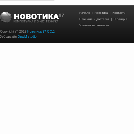
Начало
|
Новотика
|
Контакти
Плащане и доставка
|
Гаранция
КОМПЮТЪРНА И ОФИС ТЕХНИКА
Условия за ползване
Copyright @ 2012
Новотика 97 ООД
Уеб дизайн
DualM studio