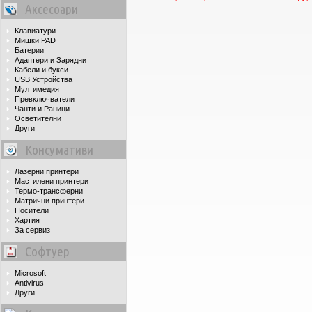
Аксесоари
Клавиатури
Мишки PAD
Батерии
Адаптери и Зарядни
Кабели и букси
USB Устройства
Мултимедия
Превключватели
Чанти и Раници
Осветителни
Други
Консумативи
Лазерни принтери
Мастилени принтери
Термо-трансферни
Матрични принтери
Носители
Хартия
За сервиз
Софтуер
Microsoft
Antivirus
Други