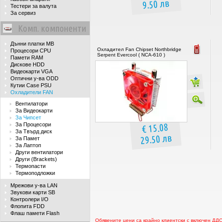
9.50 лв
Тестери за валута
За сервиз
Комп. компоненти
Дънни платки MB
Охладител Fan Chipset Northbridge
Процесори CPU
Serpent Evercool ( NCA-610 )
Памети RAM
Дискове HDD
Видеокарти VGA
Оптични у-ва ODD
Кутии Case PSU
Охладители FAN
Вентилатори
За Видеокарти
За Чипсет
€ 15.08
За Процесори
За Твърд диск
29.50 лв
За Памет
За Лаптоп
Други вентилатори
Други (Brackets)
Термопасти
Термоподложки
Мрежови у-ва LAN
Звукови карти SB
Контролери I/O
Флопита FDD
Флаш памети Flash
Обявените цени са крайно клиентски с включен ДД