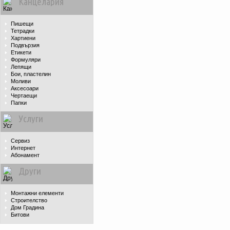
Канцелария
Пишещи
Тетрадки
Хартиени
Подвързия
Етикети
Формуляри
Лепящи
Бои, пластелин
Моливи
Аксесоари
Чертаещи
Папки
Услуги
Сервиз
Интернет
Абонамент
Други
Монтажни елементи
Строителство
Дом Градина
Битови