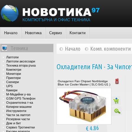
КОМПЮТЪРНА И ОФИС ТЕХНИКА
Начало
Новотика
Сервиз
Контакти
Техника
Начало
Комп. компоненти
Лаптопи
Лаптопи аксесоари
Охладители FAN - За Чипсе
Техника втора ръка
Компютри
Монитори
Принтери
Охладител Fan Chipset Northbridge
Скенери
Blue Ice Cooler Master ( SLC-S41-U1 )
UPS
Камери
М-Медийни у-ва
GSM GPS Телефон
Охранителна т-ка
Копирни машини
Инструменти
Части за лаптоп
Резервни части
Дом и бит
€ 4.86
Сервиз Тротинетки
Касови апарати