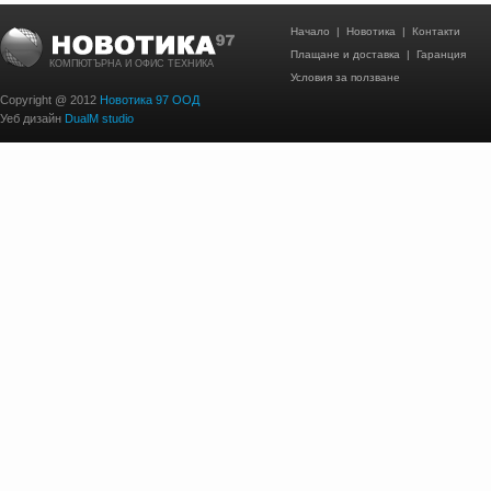
Начало
|
Новотика
|
Контакти
Плащане и доставка
|
Гаранция
КОМПЮТЪРНА И ОФИС ТЕХНИКА
Условия за ползване
Copyright @ 2012
Новотика 97 ООД
Уеб дизайн
DualM studio