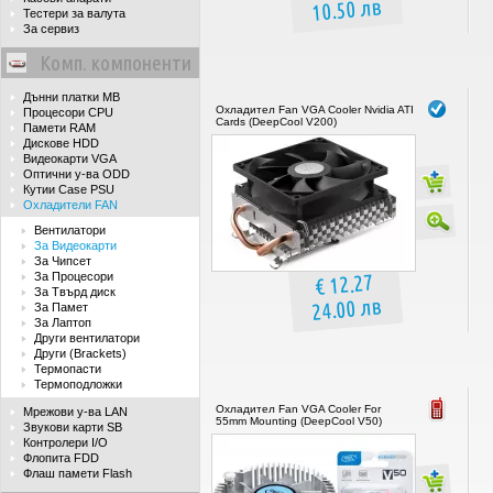
10.50 лв
Тестери за валута
За сервиз
Комп. компоненти
Дънни платки MB
Охладител Fan VGA Cooler Nvidia ATI
Процесори CPU
Cards (DeepCool V200)
Памети RAM
Дискове HDD
Видеокарти VGA
Оптични у-ва ODD
Кутии Case PSU
Охладители FAN
Вентилатори
За Видеокарти
За Чипсет
€ 12.27
За Процесори
За Твърд диск
24.00 лв
За Памет
За Лаптоп
Други вентилатори
Други (Brackets)
Термопасти
Термоподложки
Охладител Fan VGA Cooler For
Мрежови у-ва LAN
55mm Mounting (DeepCool V50)
Звукови карти SB
Контролери I/O
Флопита FDD
Флаш памети Flash