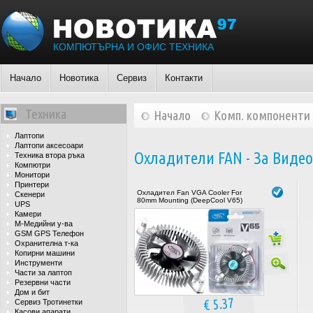
КОМПЮТЪРНА И ОФИС ТЕХНИКА
Начало
Новотика
Сервиз
Контакти
Техника
Начало
Комп. компоненти
Лаптопи
Лаптопи аксесоари
Охладители FAN - За Виде
Техника втора ръка
Компютри
Монитори
Принтери
Охладител Fan VGA Cooler For
Скенери
80mm Mounting (DeepCool V65)
UPS
Камери
М-Медийни у-ва
GSM GPS Телефон
Охранителна т-ка
Копирни машини
Инструменти
Части за лаптоп
Резервни части
Дом и бит
€ 5.37
Сервиз Тротинетки
Касови апарати