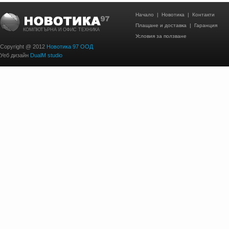
Начало
|
Новотика
|
Контакти
Плащане и доставка
|
Гаранция
КОМПЮТЪРНА И ОФИС ТЕХНИКА
Условия за ползване
Copyright @ 2012
Новотика 97 ООД
Уеб дизайн
DualM studio