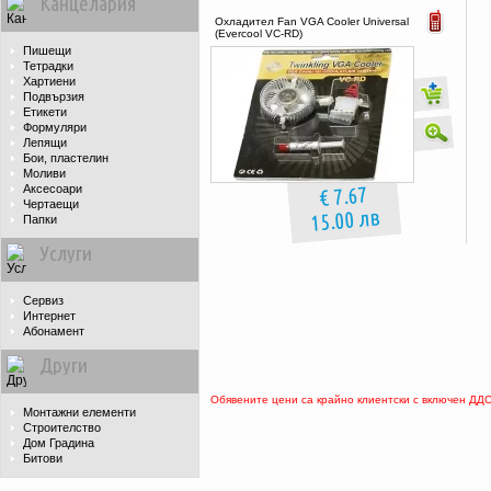
Канцелария
Охладител Fan VGA Cooler Universal
(Evercool VC-RD)
Пишещи
Тетрадки
Хартиени
Подвързия
Етикети
Формуляри
Лепящи
Бои, пластелин
Моливи
€ 7.67
Аксесоари
Чертаещи
15.00 лв
Папки
Услуги
Сервиз
Интернет
Абонамент
Други
Обявените цени са крайно клиентски с включен ДД
Монтажни елементи
Строителство
Дом Градина
Битови