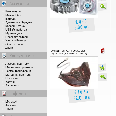
Аксесоари
Клавиатури
Мишки PAD
Батерии
€ 4.60
Адаптери и Зарядни
9.00 лв
Кабели и букси
USB Устройства
Мултимедия
Превключватели
Чанти и Раници
Осветителни
Други
Охладител Fan VGA Cooler
Nighthawk (Evercool VC-F117)
Консумативи
Лазерни принтери
Мастилени принтери
Термо-трансферни
Матрични принтери
Носители
Хартия
За сервиз
€ 16.36
Софтуер
32.00 лв
Microsoft
Antivirus
Други