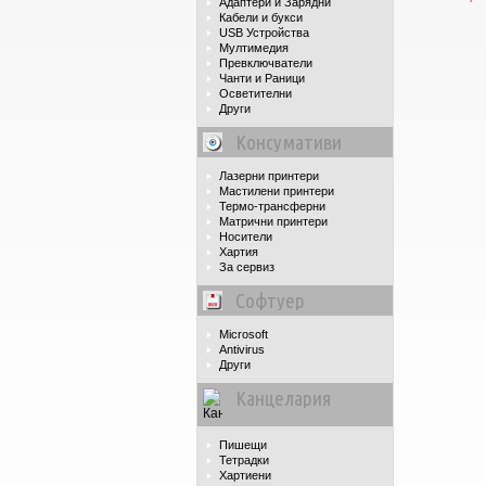
Адаптери и Зарядни
Кабели и букси
USB Устройства
Мултимедия
Превключватели
Чанти и Раници
Осветителни
Други
Консумативи
Лазерни принтери
Мастилени принтери
Термо-трансферни
Матрични принтери
Носители
Хартия
За сервиз
Софтуер
Microsoft
Antivirus
Други
Канцелария
Пишещи
Тетрадки
Хартиени