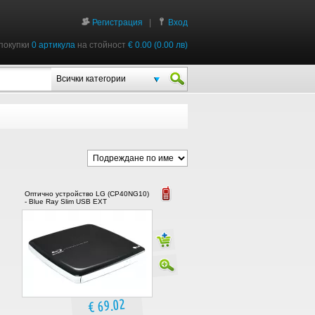
Регистрация
|
Вход
покупки
0 артикула
на стойност
€ 0.00 (0.00 лв)
Всички категории
Оптично устройство LG (CP40NG10)
- Blue Ray Slim USB EXT
€ 69.02