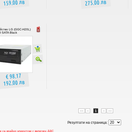
159.00 лв
275.00 лв
ойство LG (GGC-H20L)
D SATA Black
€ 98.17
192.00 лв
<<
<
1
>
>>
Резултати на страница:
 са крайно клиентски с включен ДДС