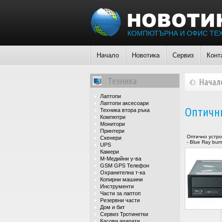
КОМПЮТЪРНА И ОФИС ТЕ
Начало
Новотика
Сервиз
Конт
Техника
Начал
Лаптопи
Лаптопи аксесоари
Оптични
Техника втора ръка
Компютри
Монитори
Принтери
Оптично устр
Скенери
- Blue Ray bur
UPS
Камери
М-Медийни у-ва
GSM GPS Телефон
Охранителна т-ка
Копирни машини
Инструменти
Части за лаптоп
Резервни части
Дом и бит
Сервиз Тротинетки
Касови апарати