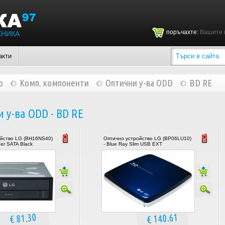
поръчахте:
Вашите 
ХНИКА
акти
о
Комп. компоненти
Оптични у-ва ODD
BD RE
 у-ва ODD - BD RE
ойство LG (BH16NS40)
Оптично устройство LG (BP06LU10)
ner SATA Black
- Blue Ray Slim USB EXT
€ 140.61
€ 81.30