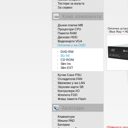
Тестери за валута
За сервиз
Комп. компоненти
Дънни платки MB
Оптично устр
Процесори CPU
- Blue Ray + H
Памети RAM
Дискове HDD
Видеокарти VGA
Оптични у-ва ODD
DVD-RW
BD RE
CD-ROM
Slim Int.
Slim EXT
Кутии Case PSU
Охладители FAN
Мрежови у-ва LAN
Звукови карти SB
Контролери I/O
Флопита FDD
Флаш памети Flash
Аксесоари
Клавиатури
Мишки PAD
Батерии
Обявените цени