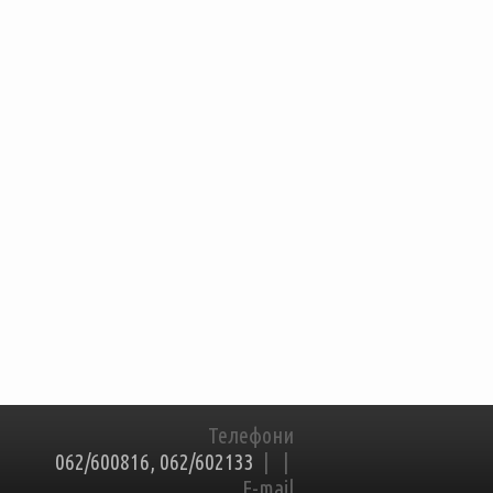
Телефони
062/600816, 062/602133
|
|
E-mail