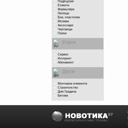
Подвързия
Етикети
Формуляри
Лепящи
Бои, пластелин
Моливи
Аксесоари
Чертаещи
Папки
Услуги
Сервиз
Интернет
Абонамент
Други
Монтажни елементи
Строителство
Дом Градина
Битови
КОМПЮТЪРНА И ОФИС ТЕХНИКА