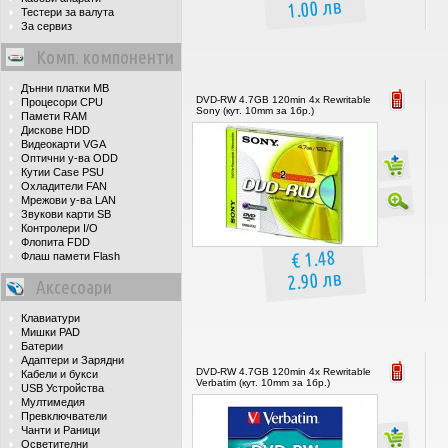
1.00 лв
Тестери за валута
За сервиз
Комп. компоненти
Дънни платки MB
DVD-RW 4.7GB 120min 4x Rewritable
Процесори CPU
Sony (кут. 10mm за 1бр.)
Памети RAM
Дискове HDD
Видеокарти VGA
Оптични у-ва ODD
Кутии Case PSU
Охладители FAN
Мрежови у-ва LAN
Звукови карти SB
Контролери I/O
Флопита FDD
€ 1.48
Флаш памети Flash
2.90 лв
Аксесоари
Клавиатури
Мишки PAD
Батерии
Адаптери и Зарядни
DVD-RW 4.7GB 120min 4x Rewritable
Кабели и букси
Verbatim (кут. 10mm за 1бр.)
USB Устройства
Мултимедия
Превключватели
Чанти и Раници
Осветителни