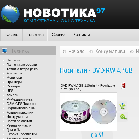
КОМПЮТЪРНА И ОФИС ТЕХНИКА
Начало
Новотика
Сервиз
Контакти
Техника
Начало
Консумативи
Н
Лаптопи
Лаптопи аксесоари
Носители - DVD-RW 4.7GB
Техника втора ръка
Компютри
Монитори
Принтери
DVD-RW 4.7GB 120min 4x Rewritable
Скенери
ePro (за 1бр.)
UPS
Камери
М-Медийни у-ва
GSM GPS Телефон
Охранителна т-ка
Копирни машини
Инструменти
Части за лаптоп
Резервни части
Дом и бит
€ 0.51
Сервиз Тротинетки
Касови апарати