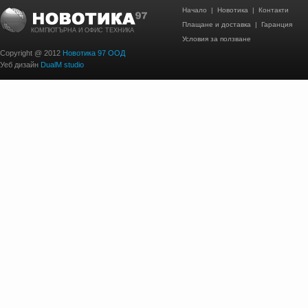
Начало
|
Новотика
|
Контакти
Плащане и доставка
|
Гаранция
КОМПЮТЪРНА И ОФИС ТЕХНИКА
Условия за ползване
Copyright @ 2012
Новотика 97 ООД
Уеб дизайн
DualM studio