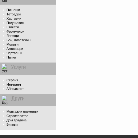
Пишещи
Тетрадки
Хартиени
Подвързия
Етикети
Формуляри
Лепящи
Бои, пластелин
Моливи
Аксесоари
Чертаещи
Папки
Услуги
Сервиз
Интернет
Абонамент
Други
Монтажни елементи
Строителство
Дом Градина
Битови