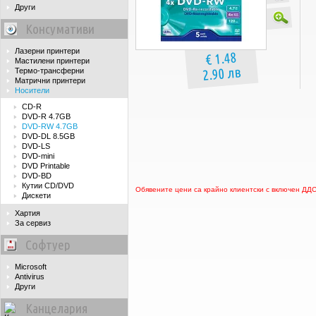
Други
Консумативи
Лазерни принтери
€ 1.48
Мастилени принтери
2.90 лв
Термо-трансферни
Матрични принтери
Носители
CD-R
DVD-R 4.7GB
DVD-RW 4.7GB
DVD-DL 8.5GB
DVD-LS
DVD-mini
DVD Printable
DVD-BD
Кутии CD/DVD
Обявените цени са крайно клиентски с включен ДД
Дискети
Хартия
За сервиз
Софтуер
Microsoft
Antivirus
Други
Канцелария