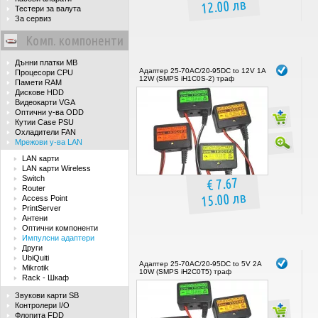
12.00 лв
Тестери за валута
За сервиз
Комп. компоненти
Дънни платки MB
Адаптер 25-70AC/20-95DC to 12V 1A
Процесори CPU
12W (SMPS iH1C0S-2) траф
Памети RAM
Дискове HDD
Видеокарти VGA
Оптични у-ва ODD
Кутии Case PSU
Охладители FAN
Мрежови у-ва LAN
LAN карти
LAN карти Wireless
Switch
€ 7.67
Router
15.00 лв
Access Point
PrintServer
Антени
Оптични компоненти
Импулсни адаптери
Други
UbiQuiti
Адаптер 25-70AC/20-95DC to 5V 2A
Mikrotik
10W (SMPS iH2C0T5) траф
Rack - Шкаф
Звукови карти SB
Контролери I/O
Флопита FDD