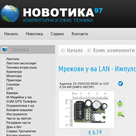
КОМПЮТЪРНА И ОФИС ТЕХНИКА
Начало
Новотика
Сервиз
Контакти
Техника
Начало
Комп. компоненти
Лаптопи
Лаптопи аксесоари
Мрежови у-ва LAN - Импул
Техника втора ръка
Компютри
Монитори
Принтери
Адаптер 25-70AC/20-95DC to 12V
Скенери
0.5A 6W (SMPS H0C5P)
UPS
Камери
М-Медийни у-ва
GSM GPS Телефон
Охранителна т-ка
Копирни машини
Инструменти
Части за лаптоп
Резервни части
Дом и бит
€ 6.14
Сервиз Тротинетки
Касови апарати