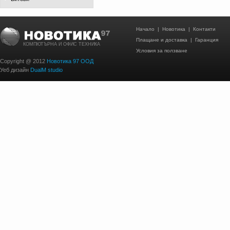
Начало
|
Новотика
|
Контакти
Плащане и доставка
|
Гаранция
КОМПЮТЪРНА И ОФИС ТЕХНИКА
Условия за ползване
Copyright @ 2012
Новотика 97 ООД
Уеб дизайн
DualM studio