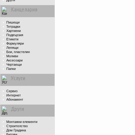
Други
Канцелария
Пишещи
Тетрадки
Хартиени
Подвързия
Етикети
Формуляри
Лепящи
Бои, пластелин
Моливи
Аксесоари
Чертаещи
Папки
Услуги
Сервиз
Интернет
Абонамент
Други
Монтажни елементи
Строителство
Дом Градина
Битови