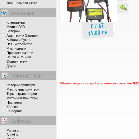
Флаш памети Flash
Аксесоари
Клавиатури
€ 7.67
Мишки PAD
15.00 лв
Батерии
Адаптери и Зарядни
Кабели и букси
USB Устройства
Мултимедия
Превключватели
Чанти и Раници
Осветителни
Други
Консумативи
Обявените цени са крайно клиентски с включен ДД
Лазерни принтери
Мастилени принтери
Термо-трансферни
Матрични принтери
Носители
Хартия
За сервиз
Софтуер
Microsoft
Antivirus