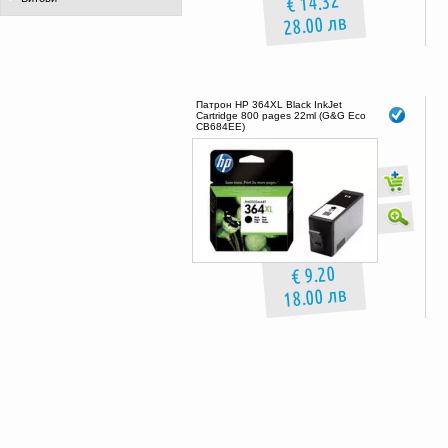
€ 14.32
28.00 лв
Патрон HP 364XL Black InkJet
Cartridge 800 pages 22ml (G&G Eco
CB684EE)
€ 9.20
18.00 лв