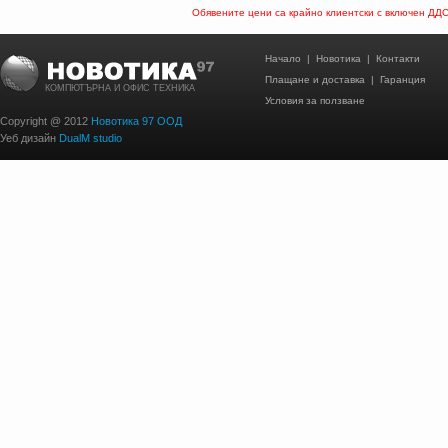
Обявените цени са крайно клиентски с включен ДД
Начало
|
Новотика
|
Контакти
Плащане и доставка
|
Гаранция
КОМПЮТЪРНА И ОФИС ТЕХНИКА
Условия за ползване
Copyright @ 2012
Новотика 97 ООД
Уеб дизайн
DualM studio