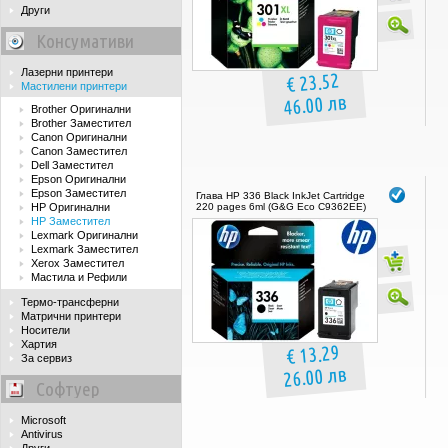
Други
Консумативи
Лазерни принтери
€ 23.52
Мастилени принтери
46.00 лв
Brother Оригинални
Brother Заместител
Canon Оригинални
Canon Заместител
Dell Заместител
Epson Оригинални
Epson Заместител
Глава HP 336 Black InkJet Cartridge
HP Оригинални
220 pages 6ml (G&G Eco C9362EE)
HP Заместител
Lexmark Оригинални
Lexmark Заместител
Xerox Заместител
Мастила и Рефили
Термо-трансферни
Матрични принтери
Носители
Хартия
€ 13.29
За сервиз
26.00 лв
Софтуер
Microsoft
Antivirus