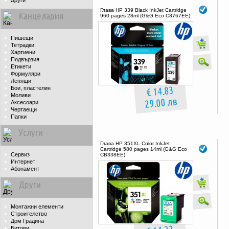
Други
Глава HP 339 Black InkJet Cartridge
Канцелария
960 pages 28ml (G&G Eco C8767EE)
Пишещи
Тетрадки
Хартиени
Подвързия
Етикети
Формуляри
Лепящи
€ 14.83
Бои, пластелин
Моливи
29.00 лв
Аксесоари
Чертаещи
Папки
Услуги
Глава HP 351XL Color InkJet
Cartridge 580 pages 14ml (G&G Eco
Сервиз
CB338EE)
Интернет
Абонамент
Други
Монтажни елементи
Строителство
Дом Градина
Битови