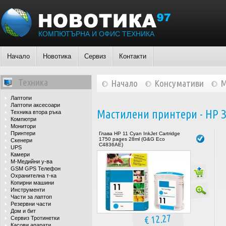
КОМПЮТЪРНА И ОФИС ТЕХНИКА
Начало
Новотика
Сервиз
Контакти
Техника
Начало
Консумативи
М
Лаптопи
Лаптопи аксесоари
Мастилени принтери - HP 
Техника втора ръка
Компютри
Монитори
Принтери
Глава HP 11 Cyan InkJet Cartridge
1750 pages 28ml (G&G Eco
Скенери
C4836AE)
UPS
Камери
М-Медийни у-ва
GSM GPS Телефон
Охранителна т-ка
Копирни машини
Инструменти
Части за лаптоп
Резервни части
Дом и бит
€ 12.27
Сервиз Тротинетки
Касови апарати