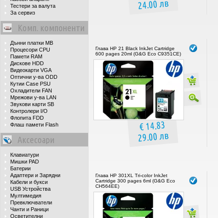
24.00 лв
Тестери за валута
За сервиз
Комп. компоненти
Дънни платки MB
Глава HP 21 Black InkJet Cartridge
Процесори CPU
600 pages 20ml (G&G Eco C9351CE)
Памети RAM
Дискове HDD
Видеокарти VGA
Оптични у-ва ODD
Кутии Case PSU
Охладители FAN
Мрежови у-ва LAN
Звукови карти SB
Контролери I/O
Флопита FDD
€ 14.83
Флаш памети Flash
29.00 лв
Аксесоари
Клавиатури
Мишки PAD
Батерии
Адаптери и Зарядни
Глава HP 301XL Tri-color InkJet
Cartridge 300 pages 6ml (G&G Eco
Кабели и букси
CH564EE)
USB Устройства
Мултимедия
Превключватели
Чанти и Раници
Осветителни