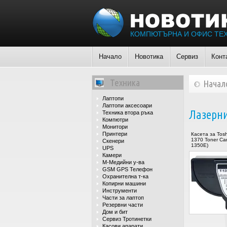
КОМПЮТЪРНА И ОФИС ТЕ
Начало
Новотика
Сервиз
Конт
Техника
Начал
Лаптопи
Лаптопи аксесоари
Лазерни
Техника втора ръка
Компютри
Монитори
Принтери
Касета за Tos
1370 Toner Cart
Скенери
1350E)
UPS
Камери
М-Медийни у-ва
GSM GPS Телефон
Охранителна т-ка
Копирни машини
Инструменти
Части за лаптоп
Резервни части
Дом и бит
Сервиз Тротинетки
Касови апарати