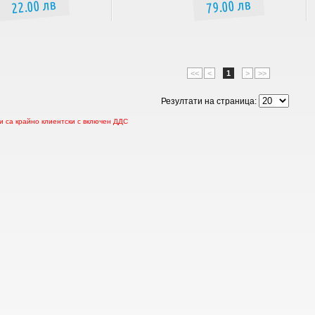
22.00 лв
79.00 лв
<<
<
1
>
>>
Резултати на страница:
 са крайно клиентски с включен ДДС