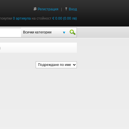
Регистрация
|
Вход
покупки
0 артикула
на стойност
€ 0.00 (0.00 лв)
Всички категории
a