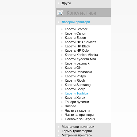
Други
Консумативи
Лазерни принтери
Касети Brother
Касети Canon
Касети Epson
Касети HP Съвмест.
Касети HP Black
Касета HP Color
Касети Konica Minolta
Касети Kyocera Mita
Касети Lexmark
Касети OKI
Касети Panasonic
Касети Philips
Касети Ricoh
Касети Samsung
Касети Sharp
Касети Toshiba
Касети Xerox
Тонери бутилки
Чипове
Части за касети
Части за принтери
Пособия за Сервиз
Мастилени принтери
Термо-трансферни
Матрични принтери