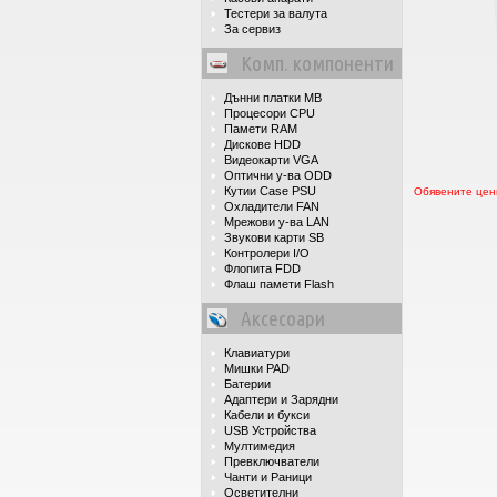
Тестери за валута
За сервиз
Комп. компоненти
Дънни платки MB
Процесори CPU
Памети RAM
Дискове HDD
Видеокарти VGA
Оптични у-ва ODD
Кутии Case PSU
Обявените цени
Охладители FAN
Мрежови у-ва LAN
Звукови карти SB
Контролери I/O
Флопита FDD
Флаш памети Flash
Аксесоари
Клавиатури
Мишки PAD
Батерии
Адаптери и Зарядни
Кабели и букси
USB Устройства
Мултимедия
Превключватели
Чанти и Раници
Осветителни