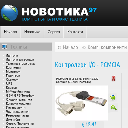
КОМПЮТЪРНА И ОФИС ТЕХНИКА
Начало
Новотика
Сервиз
Контакти
Техника
Начало
Комп. компоненти
Лаптопи
Лаптопи аксесоари
Контролери I/O - PCMCIA
Техника втора ръка
Компютри
Монитори
Принтери
PCMCIAI to 2 Serial Port RS232
Скенери
Chronus (2Serial PCMCIA)
UPS
Камери
М-Медийни у-ва
GSM GPS Телефон
Охранителна т-ка
Копирни машини
Инструменти
Части за лаптоп
Резервни части
Дом и бит
€ 18.41
Сервиз Тротинетки
Касови апарати