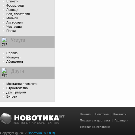
Етикети
Формуляри
Лепящи
Бои, пластелин
Моливи
Аксесоари
Чертаещи
Папки
Услуги
Сервиз
Интернет
Абонамент
Други
Монтажни елементи
Строителство
Дом Градина
Битови
Начало
|
Новотика
|
Контакти
Плащане и доставка
|
Гаранция
КОМПЮТЪРНА И ОФИС ТЕХНИКА
Условия за ползване
Copyright @ 2012
Новотика 97 ООД