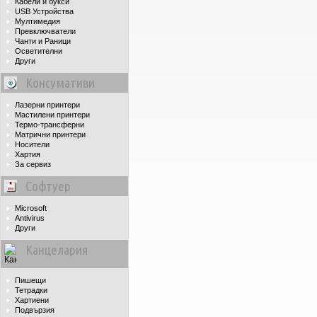
Кабели и букси
USB Устройства
Мултимедия
Превключватели
Чанти и Раници
Осветителни
Други
Консумативи
Лазерни принтери
Мастилени принтери
Термо-трансферни
Матрични принтери
Носители
Хартия
За сервиз
Софтуер
Microsoft
Antivirus
Други
Канцелария
Пишещи
Тетрадки
Хартиени
Подвързия