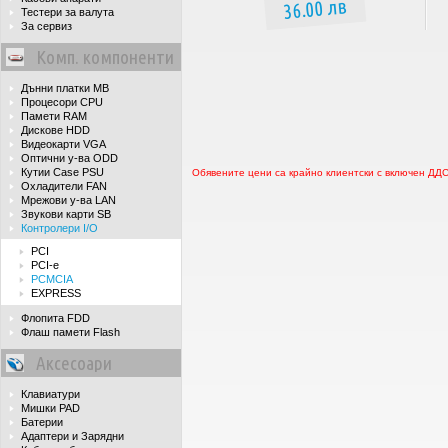
36.00 лв
Тестери за валута
За сервиз
Комп. компоненти
Дънни платки MB
Процесори CPU
Памети RAM
Дискове HDD
Видеокарти VGA
Оптични у-ва ODD
Кутии Case PSU
Обявените цени са крайно клиентски с включен ДД
Охладители FAN
Мрежови у-ва LAN
Звукови карти SB
Контролери I/O
PCI
PCI-e
PCMCIA
EXPRESS
Флопита FDD
Флаш памети Flash
Аксесоари
Клавиатури
Мишки PAD
Батерии
Адаптери и Зарядни