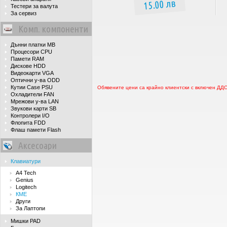
15.00 лв
Тестери за валута
За сервиз
Комп. компоненти
Дънни платки MB
Процесори CPU
Памети RAM
Дискове HDD
Видеокарти VGA
Оптични у-ва ODD
Кутии Case PSU
Обявените цени са крайно клиентски с включен ДД
Охладители FAN
Мрежови у-ва LAN
Звукови карти SB
Контролери I/O
Флопита FDD
Флаш памети Flash
Аксесоари
Клавиатури
A4 Tech
Genius
Logitech
КМЕ
Други
За Лаптопи
Мишки PAD