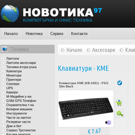
КОМПЮТЪРНА И ОФИС ТЕХНИКА
Начало
Новотика
Сервиз
Контакти
Техника
Начало
Аксесоари
Кла
Лаптопи
Лаптопи аксесоари
Клавиатури - КМЕ
Техника втора ръка
Компютри
Монитори
Принтери
Клавиатура KME (KB-2481) - PS/2
Скенери
Slim Black
UPS
Камери
М-Медийни у-ва
GSM GPS Телефон
Охранителна т-ка
Копирни машини
Инструменти
Части за лаптоп
Резервни части
Дом и бит
€ 7.67
Сервиз Тротинетки
Касови апарати