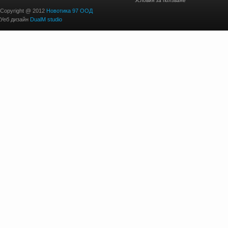
Условия за ползване
Copyright @ 2012
Новотика 97 ООД
Уеб дизайн
DualM studio