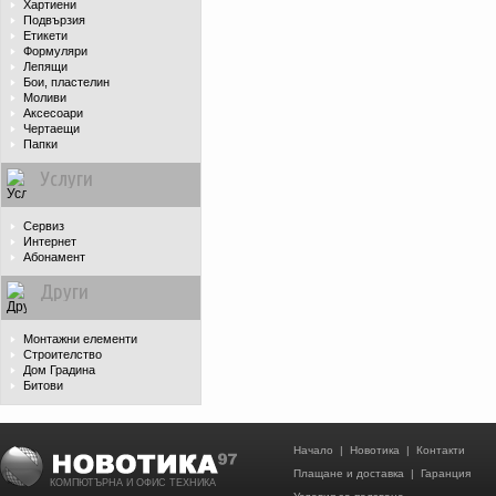
Хартиени
Подвързия
Етикети
Формуляри
Лепящи
Бои, пластелин
Моливи
Аксесоари
Чертаещи
Папки
Услуги
Сервиз
Интернет
Абонамент
Други
Монтажни елементи
Строителство
Дом Градина
Битови
Начало
|
Новотика
|
Контакти
Плащане и доставка
|
Гаранция
КОМПЮТЪРНА И ОФИС ТЕХНИКА