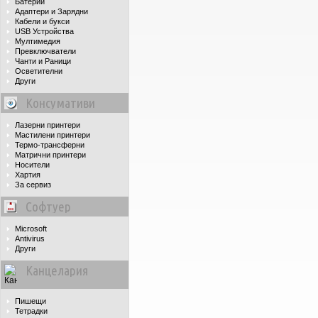
Батерии
Адаптери и Зарядни
Кабели и букси
USB Устройства
Мултимедия
Превключватели
Чанти и Раници
Осветителни
Други
Консумативи
Лазерни принтери
Мастилени принтери
Термо-трансферни
Матрични принтери
Носители
Хартия
За сервиз
Софтуер
Microsoft
Antivirus
Други
Канцелария
Пишещи
Тетрадки