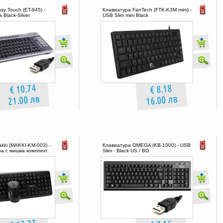
y Touch (ET-945) -
Клавиатура FanTech (FTK-K3M mini) -
 Black-Silver
USB Slim mini Black
€ 10.74
€ 8.18
21.00 лв
16.00 лв
kki (MAKKI-KM-003) -
Клавиатура OMEGA (KB-1000) - USB
а с мишка комплект
Slim - Black US / BG