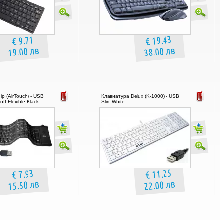
€ 19.43
€ 9.71
19.00 лв
38.00 лв
p (AirTouch) - USB
Клавиатура Delux (K-1000) - USB
off Flexible Black
Slim White
€ 11.25
€ 7.93
15.50 лв
22.00 лв