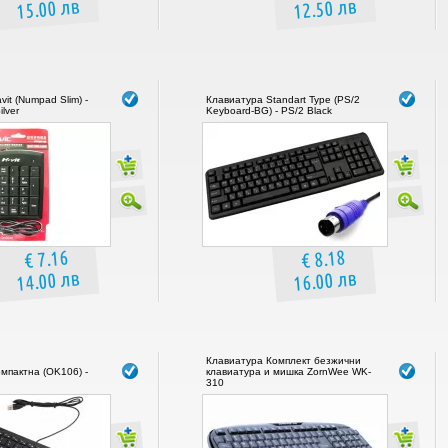
15.00 лв
12.50 лв
it (Numpad Slim) -
Клавиатура Standart Type (PS/2
lver
Keyboard-BG) - PS/2 Black
€ 7.16
€ 8.18
14.00 лв
16.00 лв
Клавиатура Комплект безжични
мпактна (OK106) -
клавиатура и мишка ZornWee WK-
310