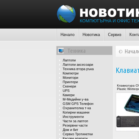
КОМПЮТЪРНА И ОФИС ТЕ
Начало
Новотика
Сервиз
Конт
Техника
Начал
Лаптопи
Лаптопи аксесоари
Клавиат
Техника втора ръка
Компютри
Монитори
Принтери
Клавиатура Chi
Скенери
Plastic Wotterpr
UPS
Камери
М-Медийни у-ва
GSM GPS Телефон
Охранителна т-ка
Копирни машини
Инструменти
Части за лаптоп
Резервни части
Дом и бит
Сервиз Тротинетки
Касови апарати