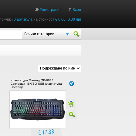
Регистрация
|
Вход
покупки
0 артикула
на стойност
€ 0.00 (0.00 лв)
Всички категории
Клавиатура Gaming (JK-8834
Светеща) - EN/BG USB клавиатура
Светеща
€ 17.38