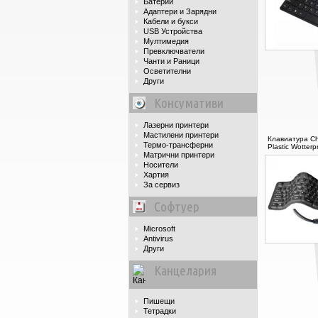
Батерии
Адаптери и Зарядни
Кабели и букси
USB Устройства
Мултимедия
Превключватели
Чанти и Раници
Осветителни
Други
Консумативи
Лазерни принтери
Мастилени принтери
Клавиатура Chi
Термо-трансферни
Plastic Wotterpr
Матрични принтери
Носители
Хартия
За сервиз
Софтуер
Microsoft
Antivirus
Други
Канцелария
Пишещи
Тетрадки