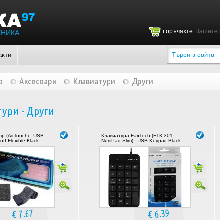
поръчахте:
Вашите 
ХНИКА
акти
о
Аксесоари
Клавиатури
Други
ури - Други
p (AirTouch) - USB
Клавиатура FanTech (FTK-801
off Flexible Black
NumPad Slim) - USB Keypad Black
€ 7.67
€ 6.39