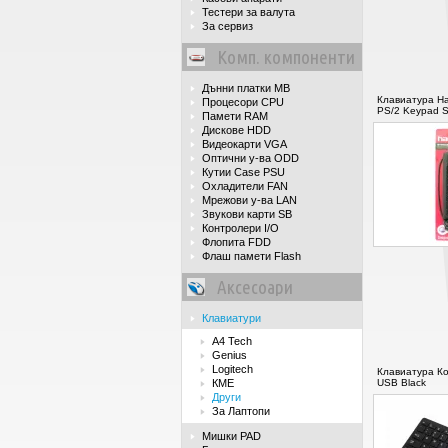
Тестери за валута
За сервиз
Комп. компоненти
Дънни платки MB
Клавиатура Hav
Процесори CPU
PS/2 Keypad Si
Памети RAM
Дискове HDD
Видеокарти VGA
Оптични у-ва ODD
Кутии Case PSU
Охладители FAN
Мрежови у-ва LAN
Звукови карти SB
Контролери I/O
Флопита FDD
Флаш памети Flash
Аксесоари
Клавиатури
A4 Tech
Genius
Logitech
Клавиатура Ко
КМЕ
USB Black
Други
За Лаптопи
Мишки PAD