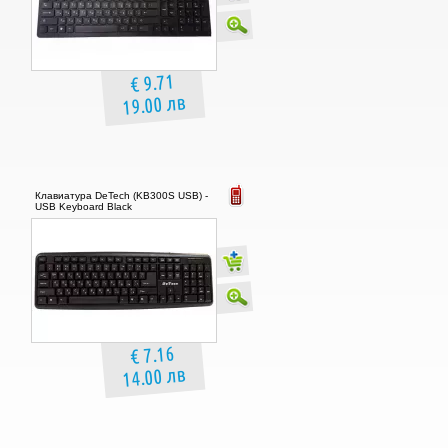
€ 9.71
19.00 лв
Клавиатура DeTech (KB300S USB) -
USB Keyboard Black
€ 7.16
14.00 лв