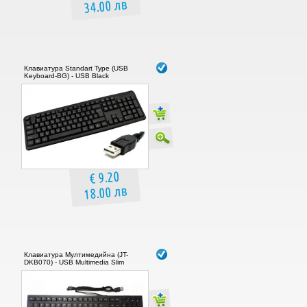
34.00 лв
Клавиатура Standart Type (USB
Keyboard-BG) - USB Black
€ 9.20
18.00 лв
Клавиатура Мултимедийна (JT-
DKB070) - USB Multimedia Slim