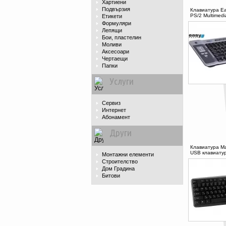
Хартиени
Подвързия
Клавиатура Eas
PS/2 Multimedia
Етикети
Формуляри
Лепящи
Бои, пластелин
Моливи
Аксесоари
Чертаещи
Папки
Услуги
Сервиз
Интернет
Абонамент
Други
Клавиатура Ma
USB клавиатур
Монтажни елементи
Строителство
Дом Градина
Битови