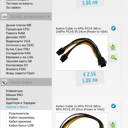
3.80 лв
Тестери за валута
За сервиз
Комп. компоненти
Дънни платки MB
Кабел Cable 1x 6Pin PCI-E (M) to
Процесори CPU
2x6Pin PCI-E (F) 24cm (Power to VGA)
Памети RAM
Дискове HDD
Видеокарти VGA
Оптични у-ва ODD
Кутии Case PSU
Охладители FAN
Мрежови у-ва LAN
Звукови карти SB
Контролери I/O
Флопита FDD
€ 2.56
Флаш памети Flash
5.00 лв
Аксесоари
Клавиатури
Мишки PAD
Батерии
Адаптери и Зарядни
Кабел Cable 1x 8Pin PCI-E (M) to
Кабели и букси
8Pin PCI-E (F) 30cm (Power to VGA)
Разклонители
Кабел захранващ
Кабел мрежови
Кабел букси USB