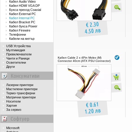
Кабел Audio Video
Кабел HDMI VGA DP
Букса преход Coaxial
Кабел External PC
Кабел Internal PC
Кабел Bracket PC
€ 2.30
Кабел букса Power
4.50 лв
Кабел Firewire
Телефонни
Кабели на метър
USB Устройства
Мултимедия
Превключватели
Кабел Cable 2 x 4Pin Molex (M)
Чанти и Раници
Connector 40cm (ATX PSU Connector)
Осветителни
Други
Консумативи
Лазерни принтери
Мастилени принтери
Термо-трансферни
Матрични принтери
Носители
€ 0.61
Хартия
1.20 лв
За сервиз
Софтуер
Microsoft