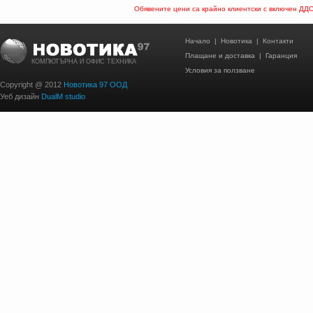
Обявените цени са крайно клиентски с включен ДД
Начало
|
Новотика
|
Контакти
Плащане и доставка
|
Гаранция
КОМПЮТЪРНА И ОФИС ТЕХНИКА
Условия за ползване
Copyright @ 2012
Новотика 97 ООД
Уеб дизайн
DualM studio