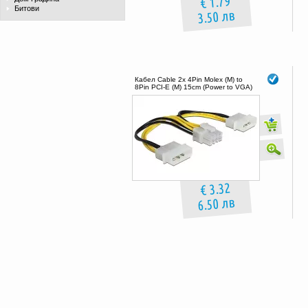
€ 1.79
Битови
3.50 лв
Кабел Cable 2x 4Pin Molex (M) to
8Pin PCI-E (M) 15cm (Power to VGA)
€ 3.32
6.50 лв