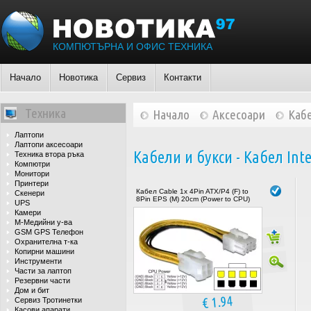
КОМПЮТЪРНА И ОФИС ТЕХНИКА
Начало
Новотика
Сервиз
Контакти
Техника
Начало
Аксесоари
Кабе
Лаптопи
Лаптопи аксесоари
Кабели и букси - Кабел Inte
Техника втора ръка
Компютри
Монитори
Принтери
Кабел Cable 1x 4Pin ATX/P4 (F) to
Скенери
8Pin EPS (M) 20cm (Power to CPU)
UPS
Камери
М-Медийни у-ва
GSM GPS Телефон
Охранителна т-ка
Копирни машини
Инструменти
Части за лаптоп
Резервни части
Дом и бит
€ 1.94
Сервиз Тротинетки
Касови апарати