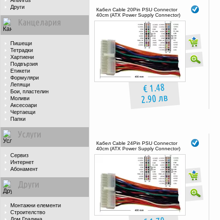
Antivirus
Други
Кабел Cable 20Pin PSU Connector
40cm (ATX Power Supply Connector)
Канцелария
Пишещи
Тетрадки
Хартиени
Подвързия
Етикети
Формуляри
€ 1.48
Лепящи
Бои, пластелин
2.90 лв
Моливи
Аксесоари
Чертаещи
Папки
Услуги
Кабел Cable 24Pin PSU Connector
40cm (ATX Power Supply Connector)
Сервиз
Интернет
Абонамент
Други
Монтажни елементи
Строителство
Дом Градина