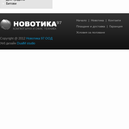
Битови
Начало
|
Новотика
|
Контакти
Плащане и доставка
|
Гаранция
КОМПЮТЪРНА И ОФИС ТЕХНИКА
Условия за ползване
Copyright @ 2012
Новотика 97 ООД
Уеб дизайн
DualM studio