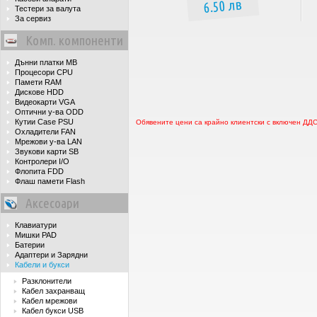
6.50 лв
Тестери за валута
За сервиз
Комп. компоненти
Дънни платки MB
Процесори CPU
Памети RAM
Дискове HDD
Видеокарти VGA
Оптични у-ва ODD
Кутии Case PSU
Обявените цени са крайно клиентски с включен ДД
Охладители FAN
Мрежови у-ва LAN
Звукови карти SB
Контролери I/O
Флопита FDD
Флаш памети Flash
Аксесоари
Клавиатури
Мишки PAD
Батерии
Адаптери и Зарядни
Кабели и букси
Разклонители
Кабел захранващ
Кабел мрежови
Кабел букси USB