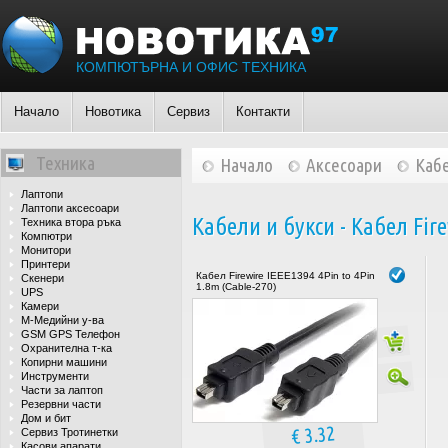
КОМПЮТЪРНА И ОФИС ТЕХНИКА
Начало
Новотика
Сервиз
Контакти
Техника
Начало
Аксесоари
Кабе
Лаптопи
Лаптопи аксесоари
Кабели и букси - Кабел Fire
Техника втора ръка
Компютри
Монитори
Принтери
Кабел Firewire IEEE1394 4Pin to 4Pin
Скенери
1.8m (Cable-270)
UPS
Камери
М-Медийни у-ва
GSM GPS Телефон
Охранителна т-ка
Копирни машини
Инструменти
Части за лаптоп
Резервни части
Дом и бит
€ 3.32
Сервиз Тротинетки
Касови апарати