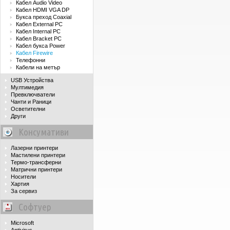
Кабел Audio Video
Кабел HDMI VGA DP
Букса преход Coaxial
Кабел External PC
Кабел Internal PC
Кабел Bracket PC
Кабел букса Power
Кабел Firewire
Телефонни
Кабели на метър
USB Устройства
Мултимедия
Превключватели
Чанти и Раници
Осветителни
Други
Консумативи
Лазерни принтери
Мастилени принтери
Термо-трансферни
Матрични принтери
Носители
Хартия
За сервиз
Софтуер
Microsoft