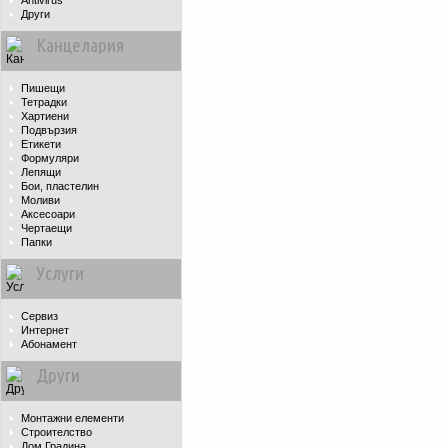
Antivirus
Други
Канцелария
Пишещи
Тетрадки
Хартиени
Подвързия
Етикети
Формуляри
Лепящи
Бои, пластелин
Моливи
Аксесоари
Чертаещи
Папки
Услуги
Сервиз
Интернет
Абонамент
Други
Монтажни елементи
Строителство
Дом Градина