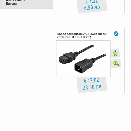
€ 3.32
Битови
6.50 лв
Кабел захранващ AC Power supply
cable cord (C19-C20 2m)
€ 12.02
23.50 лв