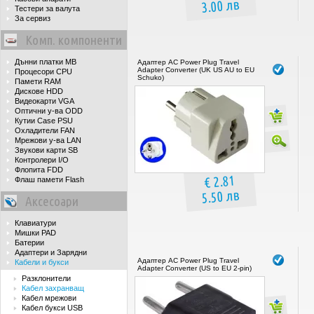
3.00 лв
Тестери за валута
За сервиз
Комп. компоненти
Дънни платки MB
Адаптер AC Power Plug Travel
Adapter Converter (UK US AU to EU
Процесори CPU
Schuko)
Памети RAM
Дискове HDD
Видеокарти VGA
Оптични у-ва ODD
Кутии Case PSU
Охладители FAN
Мрежови у-ва LAN
Звукови карти SB
Контролери I/O
Флопита FDD
€ 2.81
Флаш памети Flash
5.50 лв
Аксесоари
Клавиатури
Мишки PAD
Батерии
Адаптери и Зарядни
Адаптер AC Power Plug Travel
Кабели и букси
Adapter Converter (US to EU 2-pin)
Разклонители
Кабел захранващ
Кабел мрежови
Кабел букси USB