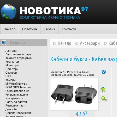
КОМПЮТЪРНА И ОФИС ТЕХНИКА
Начало
Новотика
Сервиз
Контакти
Техника
Начало
Аксесоари
Кабе
Лаптопи
Лаптопи аксесоари
Кабели и букси - Кабел за
Техника втора ръка
Компютри
Монитори
Принтери
Адаптер AC Power Plug Travel
Скенери
Adapter Converter (EU to US 2-pin)
UPS
Камери
М-Медийни у-ва
GSM GPS Телефон
Охранителна т-ка
Копирни машини
Инструменти
Части за лаптоп
Резервни части
Дом и бит
€ 1.53
Сервиз Тротинетки
Касови апарати