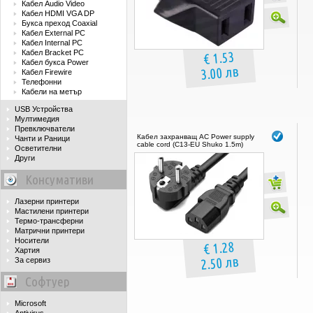
Кабел Audio Video
Кабел HDMI VGA DP
Букса преход Coaxial
Кабел External PC
Кабел Internal PC
Кабел Bracket PC
€ 1.53
Кабел букса Power
3.00 лв
Кабел Firewire
Телефонни
Кабели на метър
USB Устройства
Мултимедия
Превключватели
Кабел захранващ AC Power supply
Чанти и Раници
cable cord (C13-EU Shuko 1.5m)
Осветителни
Други
Консумативи
Лазерни принтери
Мастилени принтери
Термо-трансферни
Матрични принтери
Носители
€ 1.28
Хартия
2.50 лв
За сервиз
Софтуер
Microsoft