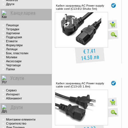
Antivirus
Други
Кабел захранващ AC Power supply
cable cord (C13-EU Shuko 5m)
Канцелария
Пишещи
Тетрадки
Хартиени
Подвързия
Етикети
Формуляри
€ 7.41
Лепящи
Бои, пластелин
14.50 лв
Моливи
Аксесоари
Чертаещи
Папки
Услуги
Кабел захранващ AC Power supply
cable cord (C13-US 1.8m)
Сервиз
Интернет
Абонамент
Други
Монтажни елементи
Строителство
Дом Градина