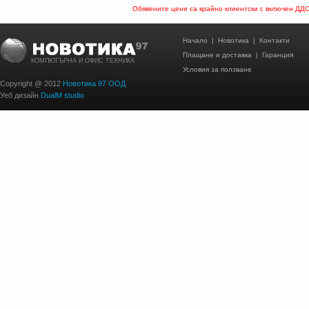
Обявените цени са крайно клиентски с включен ДД
Начало
|
Новотика
|
Контакти
Плащане и доставка
|
Гаранция
КОМПЮТЪРНА И ОФИС ТЕХНИКА
Условия за ползване
Copyright @ 2012
Новотика 97 ООД
Уеб дизайн
DualM studio