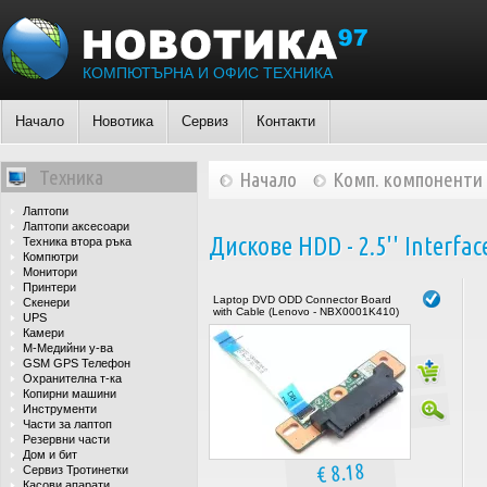
КОМПЮТЪРНА И ОФИС ТЕХНИКА
Начало
Новотика
Сервиз
Контакти
Техника
Начало
Комп. компоненти
Лаптопи
Лаптопи аксесоари
Дискове HDD - 2.5'' Interfac
Техника втора ръка
Компютри
Монитори
Принтери
Laptop DVD ODD Connector Board
Скенери
with Cable (Lenovo - NBX0001K410)
UPS
Камери
М-Медийни у-ва
GSM GPS Телефон
Охранителна т-ка
Копирни машини
Инструменти
Части за лаптоп
Резервни части
Дом и бит
€ 8.18
Сервиз Тротинетки
Касови апарати