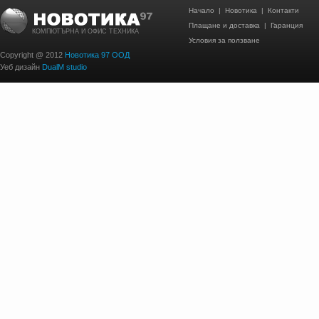
Начало
|
Новотика
|
Контакти
Плащане и доставка
|
Гаранция
КОМПЮТЪРНА И ОФИС ТЕХНИКА
Условия за ползване
Copyright @ 2012
Новотика 97 ООД
Уеб дизайн
DualM studio