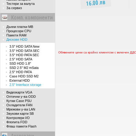
16.00 лв
Тестери за валута
За сервиз
Комп. компоненти
Дънни платки MB
Процесори CPU
Памети RAM
Дискове HDD
3.5'' HDD SATA New
3.5'' HDD SATA SEC
Обявените цени са крайно клиентски с включен ДД
3.5'' HDD PATA SEC
2.5'' HDD SATA
SSD HDD 1.8''
SSD 2.5'' M2 mSata
2.5'' HDD PATA
Case HDD SSD M2
External HDD
2.5'' Interface storage
Видеокарти VGA
Оптични у-ва ODD
Кутии Case PSU
Охладители FAN
Мрежови у-ва LAN
Звукови карти SB
Контролери I/O
Флопита FDD
Флаш памети Flash
Аксесоари