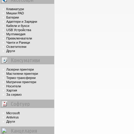
Клавиатури
Мишки PAD
Батерии
Адаптери и Зарядни
Кабели и букси
USB Устройства
Мултимедия
Превключватели
Чанти и Раници
Осветителни
Други
Консумативи
Лазерни принтери
Мастилени принтери
Термо-трансферни
Матрични принтери
Носители
Хартия
За сервиз
Софтуер
Microsoft
Antivirus
Други
Канцелария