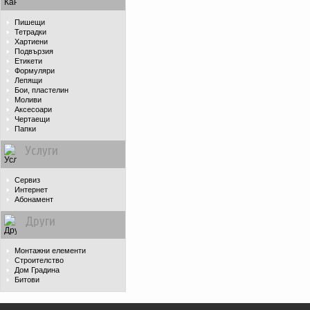
Пишещи
Тетрадки
Хартиени
Подвързия
Етикети
Формуляри
Лепящи
Бои, пластелин
Моливи
Аксесоари
Чертаещи
Папки
Услуги
Сервиз
Интернет
Абонамент
Други
Монтажни елементи
Строителство
Дом Градина
Битови