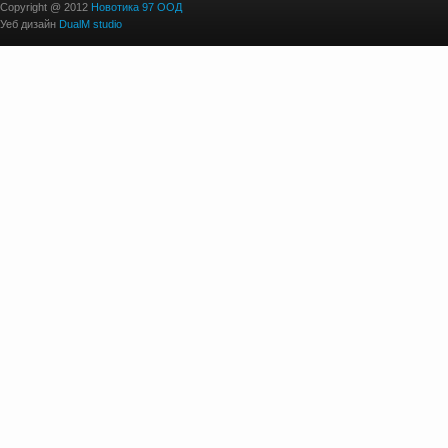
Copyright @ 2012
Новотика 97 ООД
Уеб дизайн
DualM studio