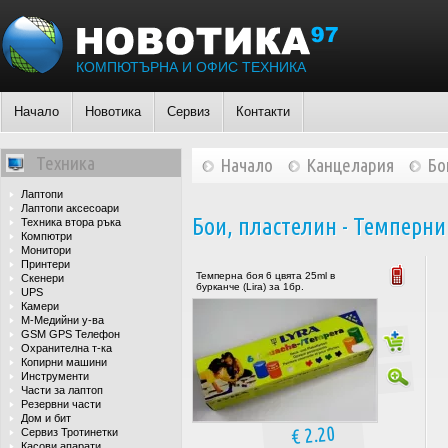
КОМПЮТЪРНА И ОФИС ТЕХНИКА
Начало
Новотика
Сервиз
Контакти
Техника
Начало
Канцелария
Бо
Лаптопи
Лаптопи аксесоари
Бои, пластелин - Темперни
Техника втора ръка
Компютри
Монитори
Принтери
Темперна боя 6 цвята 25ml в
Скенери
бурканче (Lira) за 1бр.
UPS
Камери
М-Медийни у-ва
GSM GPS Телефон
Охранителна т-ка
Копирни машини
Инструменти
Части за лаптоп
Резервни части
Дом и бит
€ 2.20
Сервиз Тротинетки
Касови апарати