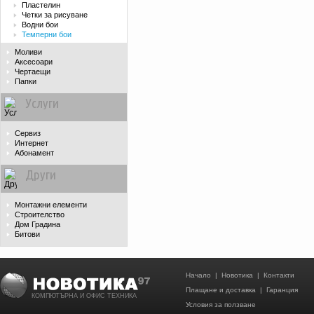
Пластелин
Четки за рисуване
Водни бои
Темперни бои
Моливи
Аксесоари
Чертаещи
Папки
Услуги
Сервиз
Интернет
Абонамент
Други
Монтажни елементи
Строителство
Дом Градина
Битови
Начало
|
Новотика
|
Контакти
Плащане и доставка
|
Гаранция
КОМПЮТЪРНА И ОФИС ТЕХНИКА
Условия за ползване