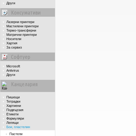
Други
Консумативи
Лазерни принтери
Мастилени принтери
Термо-трансферни
Матрични принтери
Носители
Хартия
За сервиз
Софтуер
Microsoft
Antivirus
Други
Канцелария
Пишещи
Тетрадки
Хартиени
Подвързия
Етикети
Формуляри
Лепящи
Бои, пластелин
Пастели