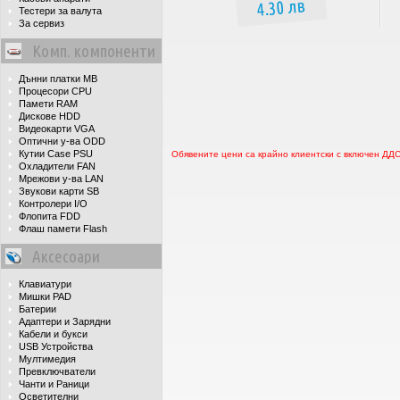
4.30 лв
Тестери за валута
За сервиз
Комп. компоненти
Дънни платки MB
Процесори CPU
Памети RAM
Дискове HDD
Видеокарти VGA
Оптични у-ва ODD
Кутии Case PSU
Обявените цени са крайно клиентски с включен ДД
Охладители FAN
Мрежови у-ва LAN
Звукови карти SB
Контролери I/O
Флопита FDD
Флаш памети Flash
Аксесоари
Клавиатури
Мишки PAD
Батерии
Адаптери и Зарядни
Кабели и букси
USB Устройства
Мултимедия
Превключватели
Чанти и Раници
Осветителни