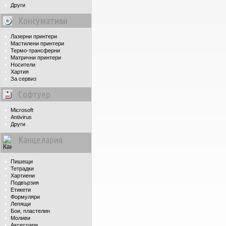
Други
Консумативи
Лазерни принтери
Мастилени принтери
Термо-трансферни
Матрични принтери
Носители
Хартия
За сервиз
Софтуер
Microsoft
Antivirus
Други
Канцелария
Пишещи
Тетрадки
Хартиени
Подвързия
Етикети
Формуляри
Лепящи
Бои, пластелин
Моливи
Аксесоари