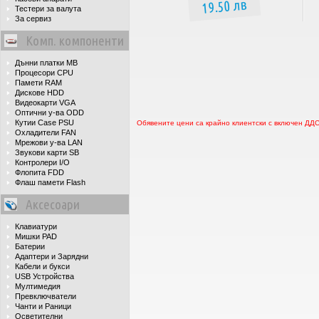
19.50 лв
Тестери за валута
За сервиз
Комп. компоненти
Дънни платки MB
Процесори CPU
Памети RAM
Дискове HDD
Видеокарти VGA
Оптични у-ва ODD
Кутии Case PSU
Обявените цени са крайно клиентски с включен ДД
Охладители FAN
Мрежови у-ва LAN
Звукови карти SB
Контролери I/O
Флопита FDD
Флаш памети Flash
Аксесоари
Клавиатури
Мишки PAD
Батерии
Адаптери и Зарядни
Кабели и букси
USB Устройства
Мултимедия
Превключватели
Чанти и Раници
Осветителни