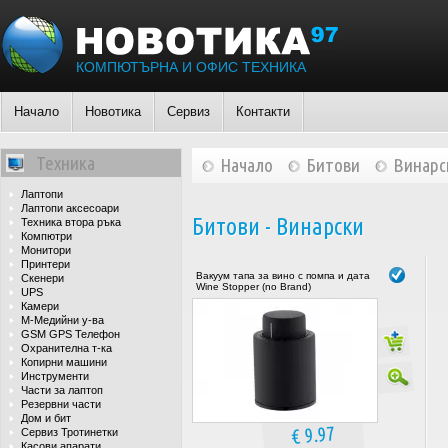
КОМПЮТЪРНА И ОФИС ТЕХНИКА
Начало
Новотика
Сервиз
Контакти
Техника
Начало
Битови
Винарс
Лаптопи
Лаптопи аксесоари
Битови - Винарски
Техника втора ръка
Компютри
Монитори
Принтери
Вакуум тапа за вино с помпа и дата
Скенери
Wine Stopper (no Brand)
UPS
Камери
М-Медийни у-ва
GSM GPS Телефон
Охранителна т-ка
Копирни машини
Инструменти
Части за лаптоп
Резервни части
Дом и бит
€ 9.97
Сервиз Тротинетки
Касови апарати