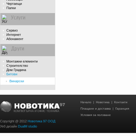
Чертаещи
Папки
Услуги
Сервиз
Интернет
Абонамент
Други
Монтажни елементи
Строителство
Дом Градина
Битови
Винарски
Начало
|
Новотика
|
Контакти
Плащане и доставка
|
Гаранция
КОМПЮТЪРНА И ОФИС ТЕХНИКА
Условия за ползване
Copyright @ 2012
Новотика 97 ООД
Уеб дизайн
DualM studio