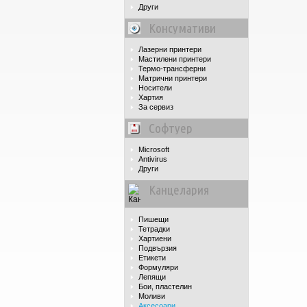
Други
Консумативи
Лазерни принтери
Мастилени принтери
Термо-трансферни
Матрични принтери
Носители
Хартия
За сервиз
Софтуер
Microsoft
Antivirus
Други
Канцелария
Пишещи
Тетрадки
Хартиени
Подвързия
Етикети
Формуляри
Лепящи
Бои, пластелин
Моливи
Аксесоари