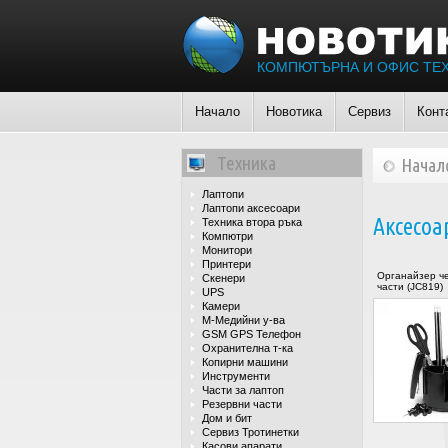
КОМПЮТЪРНА И ОФИС ТЕ
Начало
Новотика
Сервиз
Конт
Техника
Начал
Лаптопи
Лаптопи аксесоари
Аксесоа
Техника втора ръка
Компютри
Монитори
Принтери
Органайзер че
Скенери
части (JC819)
UPS
Камери
М-Медийни у-ва
GSM GPS Телефон
Охранителна т-ка
Копирни машини
Инструменти
Части за лаптоп
Резервни части
Дом и бит
Сервиз Тротинетки
Касови апарати