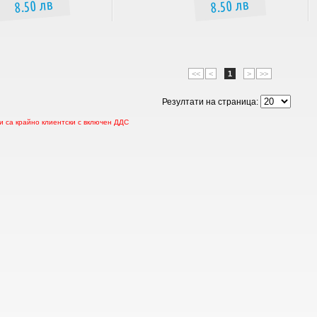
8.50 лв
8.50 лв
<<
<
1
>
>>
Резултати на страница:
 са крайно клиентски с включен ДДС