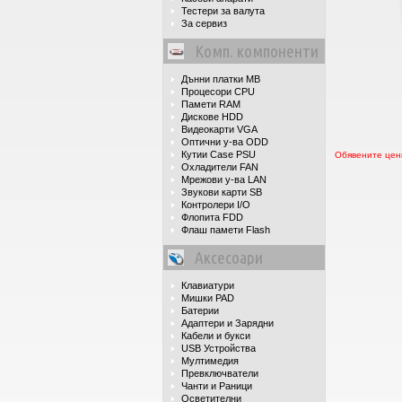
Тестери за валута
За сервиз
Комп. компоненти
Дънни платки MB
Процесори CPU
Памети RAM
Дискове HDD
Видеокарти VGA
Оптични у-ва ODD
Кутии Case PSU
Обявените цени
Охладители FAN
Мрежови у-ва LAN
Звукови карти SB
Контролери I/O
Флопита FDD
Флаш памети Flash
Аксесоари
Клавиатури
Мишки PAD
Батерии
Адаптери и Зарядни
Кабели и букси
USB Устройства
Мултимедия
Превключватели
Чанти и Раници
Осветителни