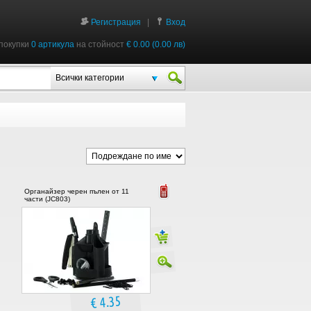
Регистрация
|
Вход
покупки
0 артикула
на стойност
€ 0.00 (0.00 лв)
Всички категории
Органайзер черен пълен от 11
части (JC803)
€ 4.35