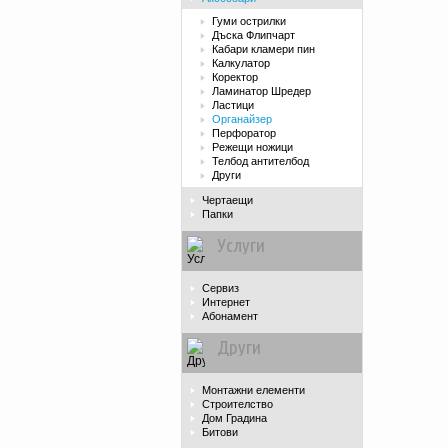
Гуми острилки
Дъска Флипчарт
Кабари кламери пин
Калкулатор
Коректор
Ламинатор Шредер
Ластици
Органайзер
Перфоратор
Режещи ножици
Телбод антителбод
Други
Чертаещи
Папки
Услуги
Сервиз
Интернет
Абонамент
Други
Монтажни елементи
Строителство
Дом Градина
Битови