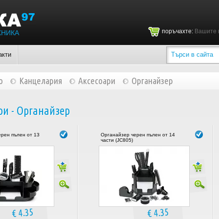
поръчахте:
Вашите 
ХНИКА
акти
о
Канцелария
Аксесоари
Органайзер
ри - Органайзер
рен пълен от 13
Органайзер черен пълен от 14
части (JC805)
€ 4.35
€ 4.35