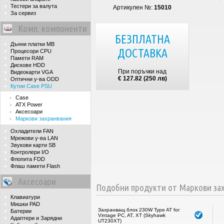
Тестери за валута
Артикулен №:
15010
За сервиз
Комп. компоненти
БЕЗПЛАТНА
Дънни платки MB
ДОСТАВКА
Процесори CPU
Памети RAM
Дискове HDD
При поръчки над
Видеокарти VGA
€ 127.82 (250 лв)
Оптични у-ва ODD
Кутии Case PSU
Case
ATX Power
Аксесоари
Маркови захранвания
Охладители FAN
Мрежови у-ва LAN
Звукови карти SB
Контролери I/O
Флопита FDD
Флаш памети Flash
Аксесоари
Подобни продукти от Маркови за
Клавиатури
Мишки PAD
Захранващ блок 230W Type AT for
Батерии
Vintage PC, AT, XT (Skyhawk
Адаптери и Зарядни
UT230XT)