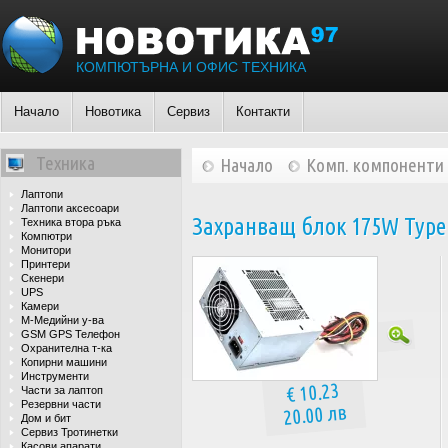
КОМПЮТЪРНА И ОФИС ТЕХНИКА
Начало
Новотика
Сервиз
Контакти
Техника
Начало
Комп. компоненти
Лаптопи
Лаптопи аксесоари
Захранващ блок 175W Type A
Техника втора ръка
Компютри
Монитори
Принтери
Скенери
UPS
Камери
М-Медийни у-ва
GSM GPS Телефон
Охранителна т-ка
Копирни машини
Инструменти
€ 10.23
Части за лаптоп
Резервни части
20.00 лв
Дом и бит
Сервиз Тротинетки
Касови апарати