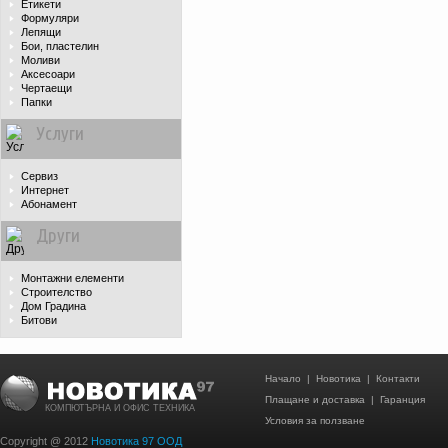
Етикети
Формуляри
Лепящи
Бои, пластелин
Моливи
Аксесоари
Чертаещи
Папки
Услуги
Сервиз
Интернет
Абонамент
Други
Монтажни елементи
Строителство
Дом Градина
Битови
Начало
|
Новотика
|
Контакти
Плащане и доставка
|
Гаранция
КОМПЮТЪРНА И ОФИС ТЕХНИКА
Условия за ползване
Copyright @ 2012
Новотика 97 ООД