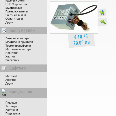
Кабели и букси
USB Устройства
Мултимедия
Превключватели
Чанти и Раници
Осветителни
Други
Консумативи
€ 10.23
Лазерни принтери
20.00 лв
Мастилени принтери
Термо-трансферни
Матрични принтери
Носители
Хартия
За сервиз
Софтуер
Microsoft
Antivirus
Други
Канцелария
Пишещи
Тетрадки
Хартиени
Подвързия