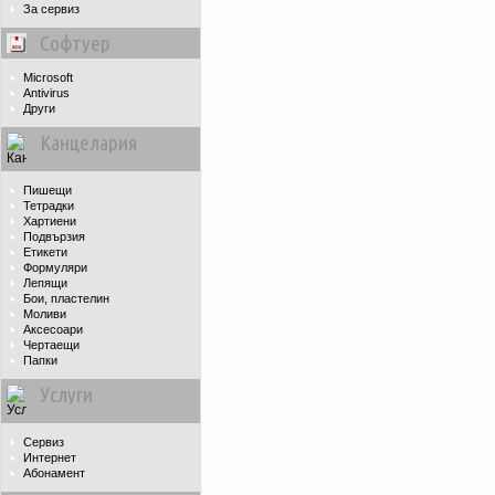
За сервиз
Софтуер
Microsoft
Antivirus
Други
Канцелария
Пишещи
Тетрадки
Хартиени
Подвързия
Етикети
Формуляри
Лепящи
Бои, пластелин
Моливи
Аксесоари
Чертаещи
Папки
Услуги
Сервиз
Интернет
Абонамент