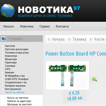
КОМПЮТЪРНА И ОФИС ТЕХНИКА
Начало
Новотика
Сервиз
Контакти
Техника
Начало
Техника
Части 
Лаптопи
Лаптопи аксесоари
Power Button Board HP Comp
Техника втора ръка
Компютри
Монитори
Принтери
Скенери
UPS
Камери
М-Медийни у-ва
GSM GPS Телефон
Охранителна т-ка
Копирни машини
Инструменти
€ 9.20
Части за лаптоп
18.00 лв
Букси за лаптопи
Кабели за адаптери
Матрици за лаптопи