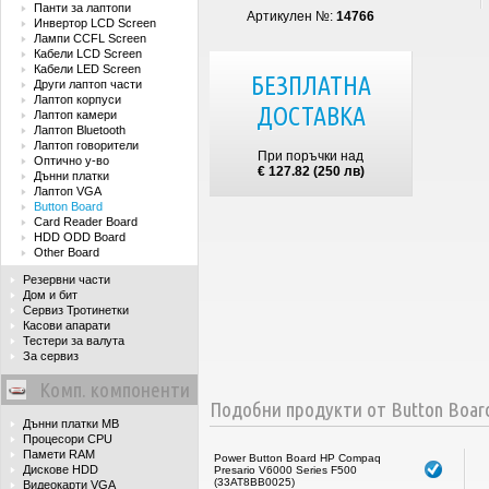
Панти за лаптопи
Артикулен №:
14766
Инвертор LCD Screen
Лампи CCFL Screen
Кабели LCD Screen
Кабели LED Screen
БЕЗПЛАТНА
Други лаптоп части
Лаптоп корпуси
ДОСТАВКА
Лаптоп камери
Лаптоп Bluetooth
Лаптоп говорители
При поръчки над
Оптично у-во
€ 127.82 (250 лв)
Дънни платки
Лаптоп VGA
Button Board
Card Reader Board
HDD ODD Board
Other Board
Резервни части
Дом и бит
Сервиз Тротинетки
Касови апарати
Тестери за валута
За сервиз
Комп. компоненти
Подобни продукти от Button Boar
Дънни платки MB
Процесори CPU
Памети RAM
Power Button Board HP Compaq
Дискове HDD
Presario V6000 Series F500
(33AT8BB0025)
Видеокарти VGA