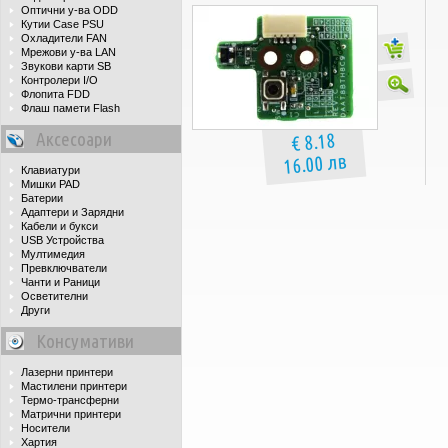
Оптични у-ва ODD
Кутии Case PSU
Охладители FAN
Мрежови у-ва LAN
Звукови карти SB
Контролери I/O
Флопита FDD
Флаш памети Flash
Аксесоари
€ 8.18
16.00 лв
Клавиатури
Мишки PAD
Батерии
Адаптери и Зарядни
Кабели и букси
USB Устройства
Мултимедия
Превключватели
Чанти и Раници
Осветителни
Други
Консумативи
Лазерни принтери
Мастилени принтери
Термо-трансферни
Матрични принтери
Носители
Хартия