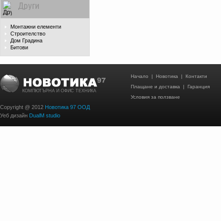
Други
Монтажни елементи
Строителство
Дом Градина
Битови
Начало
|
Новотика
|
Контакти
Плащане и доставка
|
Гаранция
КОМПЮТЪРНА И ОФИС ТЕХНИКА
Условия за ползване
Copyright @ 2012
Новотика 97 ООД
Уеб дизайн
DualM studio