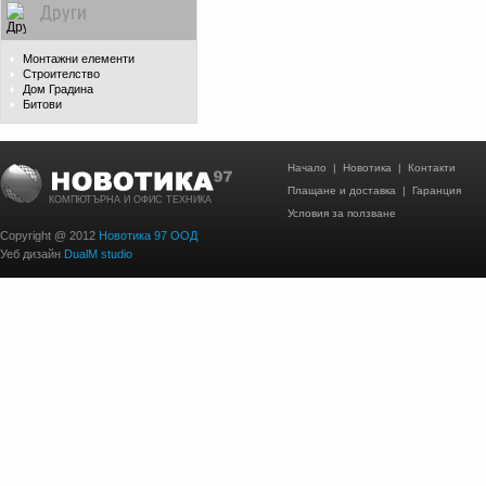
Други
Монтажни елементи
Строителство
Дом Градина
Битови
Начало
|
Новотика
|
Контакти
Плащане и доставка
|
Гаранция
КОМПЮТЪРНА И ОФИС ТЕХНИКА
Условия за ползване
Copyright @ 2012
Новотика 97 ООД
Уеб дизайн
DualM studio