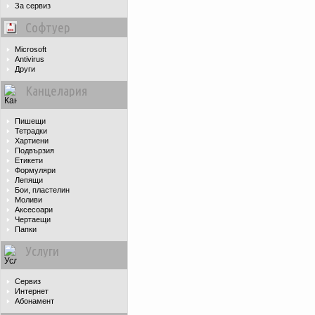
За сервиз
Софтуер
Microsoft
Antivirus
Други
Канцелария
Пишещи
Тетрадки
Хартиени
Подвързия
Етикети
Формуляри
Лепящи
Бои, пластелин
Моливи
Аксесоари
Чертаещи
Папки
Услуги
Сервиз
Интернет
Абонамент