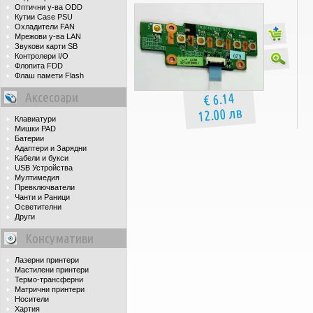
Оптични у-ва ODD
Кутии Case PSU
Охладители FAN
Мрежови у-ва LAN
Звукови карти SB
Контролери I/O
Флопита FDD
Флаш памети Flash
Аксесоари
€ 6.14
12.00 лв
Клавиатури
Мишки PAD
Батерии
Адаптери и Зарядни
Кабели и букси
USB Устройства
Мултимедия
Превключватели
Чанти и Раници
Осветителни
Други
Консумативи
Лазерни принтери
Мастилени принтери
Термо-трансферни
Матрични принтери
Носители
Хартия