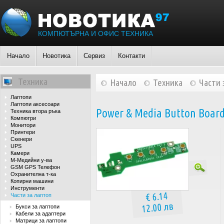
КОМПЮТЪРНА И ОФИС ТЕХНИКА
Начало
Новотика
Сервиз
Контакти
Техника
Начало
Техника
Части 
Лаптопи
Лаптопи аксесоари
Power & Media Button Board 
Техника втора ръка
Компютри
Монитори
Принтери
Скенери
UPS
Камери
М-Медийни у-ва
GSM GPS Телефон
Охранителна т-ка
Копирни машини
Инструменти
€ 6.14
Части за лаптоп
12.00 лв
Букси за лаптопи
Кабели за адаптери
Матрици за лаптопи