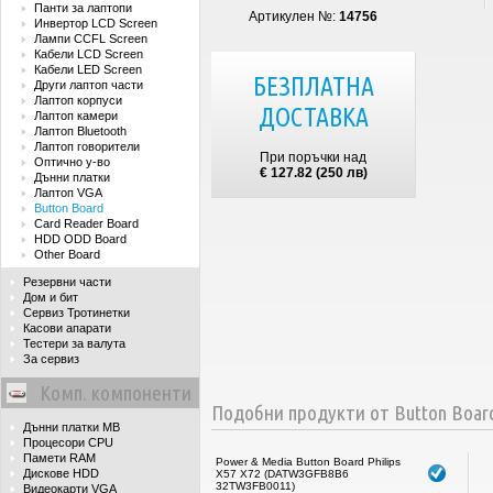
Панти за лаптопи
Артикулен №:
14756
Инвертор LCD Screen
Лампи CCFL Screen
Кабели LCD Screen
Кабели LED Screen
БЕЗПЛАТНА
Други лаптоп части
Лаптоп корпуси
ДОСТАВКА
Лаптоп камери
Лаптоп Bluetooth
Лаптоп говорители
При поръчки над
Оптично у-во
€ 127.82 (250 лв)
Дънни платки
Лаптоп VGA
Button Board
Card Reader Board
HDD ODD Board
Other Board
Резервни части
Дом и бит
Сервиз Тротинетки
Касови апарати
Тестери за валута
За сервиз
Комп. компоненти
Подобни продукти от Button Boar
Дънни платки MB
Процесори CPU
Памети RAM
Power & Media Button Board Philips
Дискове HDD
X57 X72 (DATW3GFB8B6
32TW3FB0011)
Видеокарти VGA