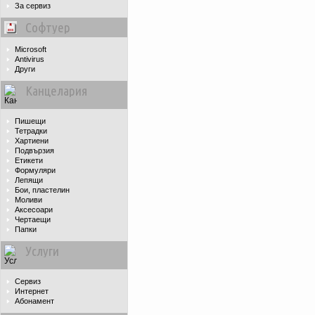
За сервиз
Софтуер
Microsoft
Antivirus
Други
Канцелария
Пишещи
Тетрадки
Хартиени
Подвързия
Етикети
Формуляри
Лепящи
Бои, пластелин
Моливи
Аксесоари
Чертаещи
Папки
Услуги
Сервиз
Интернет
Абонамент