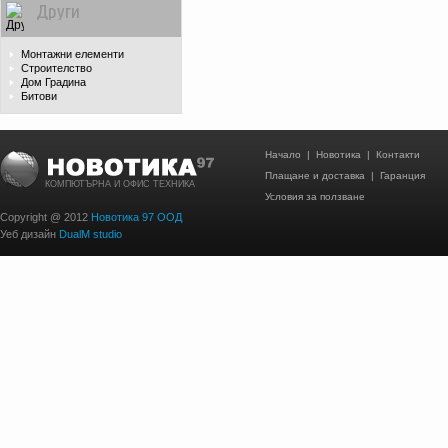
Други
Монтажни елементи
Строителство
Дом Градина
Битови
Начало
|
Новотика
|
Контакти
Плащане и доставка
|
Гаранция
КОМПЮТЪРНА И ОФИС ТЕХНИКА
Условия за ползване
Copyright @ 2012
Новотика 97 ООД
Уеб дизайн
DualM studio