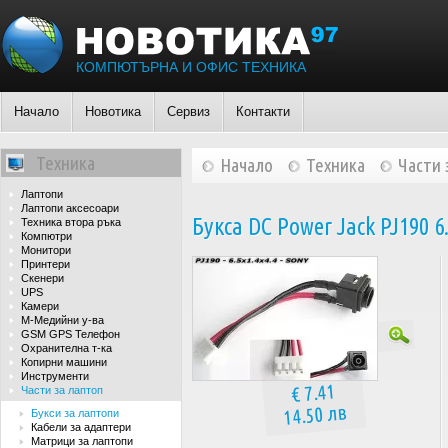
КОМПЮТЪРНА И ОФИС ТЕХНИКА
Начало
Новотика
Сервиз
Контакти
Техника
Начало
Техника
Части 
Лаптопи
Лаптопи аксесоари
Букса DC Power Jack PJ190 6
Техника втора ръка
Компютри
Монитори
Принтери
Скенери
UPS
Камери
М-Медийни у-ва
GSM GPS Телефон
Охранителна т-ка
Копирни машини
Инструменти
€ 7.41
Части за лаптоп
14.50 лв
Букси за лаптопи
Кабели за адаптери
Матрици за лаптопи