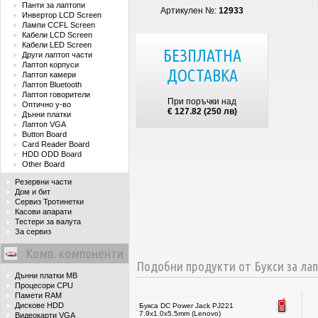
Панти за лаптопи
Артикулен №:
12933
Инвертор LCD Screen
Лампи CCFL Screen
Кабели LCD Screen
Кабели LED Screen
БЕЗПЛАТНА
Други лаптоп части
Лаптоп корпуси
ДОСТАВКА
Лаптоп камери
Лаптоп Bluetooth
Лаптоп говорители
При поръчки над
Оптично у-во
€ 127.82 (250 лв)
Дънни платки
Лаптоп VGA
Button Board
Card Reader Board
HDD ODD Board
Other Board
Резервни части
Дом и бит
Сервиз Тротинетки
Касови апарати
Тестери за валута
За сервиз
Комп. компоненти
Подобни продукти от Букси за ла
Дънни платки MB
Процесори CPU
Памети RAM
Дискове HDD
Букса DC Power Jack PJ221
7.9x1.0x5.5mm (Lenovo)
Видеокарти VGA