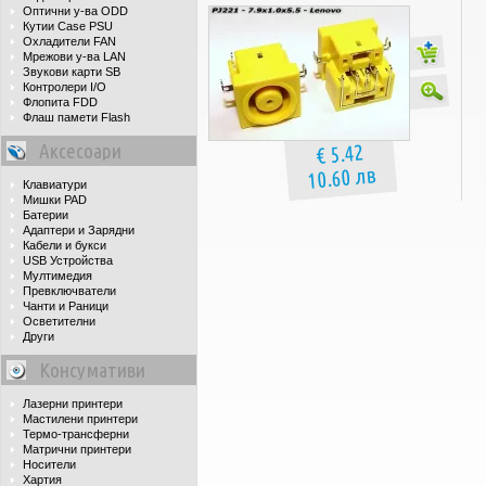
Оптични у-ва ODD
Кутии Case PSU
Охладители FAN
Мрежови у-ва LAN
Звукови карти SB
Контролери I/O
Флопита FDD
Флаш памети Flash
Аксесоари
€ 5.42
10.60 лв
Клавиатури
Мишки PAD
Батерии
Адаптери и Зарядни
Кабели и букси
USB Устройства
Мултимедия
Превключватели
Чанти и Раници
Осветителни
Други
Консумативи
Лазерни принтери
Мастилени принтери
Термо-трансферни
Матрични принтери
Носители
Хартия