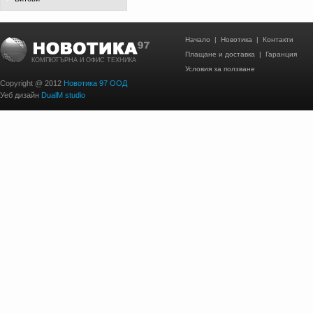
Начало
|
Новотика
|
Контакти
Плащане и доставка
|
Гаранция
КОМПЮТЪРНА И ОФИС ТЕХНИКА
Условия за ползване
Copyright @ 2012
Новотика 97 ООД
Уеб дизайн
DualM studio