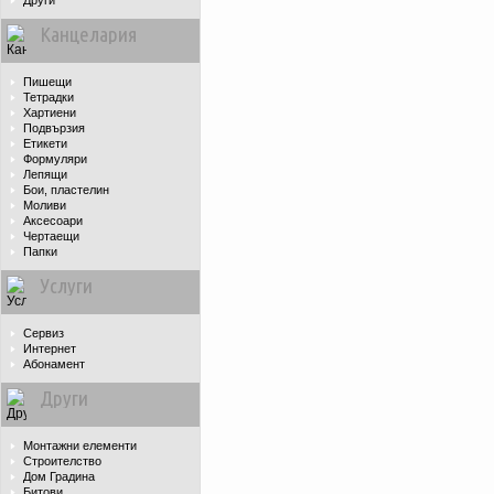
Други
Канцелария
Пишещи
Тетрадки
Хартиени
Подвързия
Етикети
Формуляри
Лепящи
Бои, пластелин
Моливи
Аксесоари
Чертаещи
Папки
Услуги
Сервиз
Интернет
Абонамент
Други
Монтажни елементи
Строителство
Дом Градина
Битови