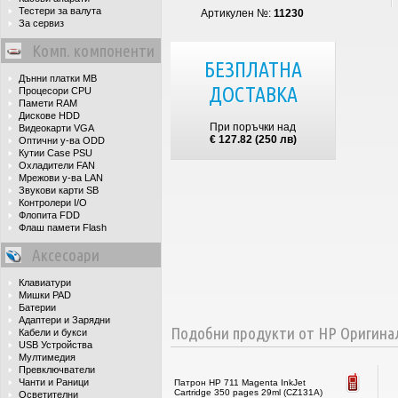
Тестери за валута
Артикулен №:
11230
За сервиз
Комп. компоненти
БЕЗПЛАТНА
Дънни платки MB
ДОСТАВКА
Процесори CPU
Памети RAM
Дискове HDD
При поръчки над
Видеокарти VGA
€ 127.82 (250 лв)
Оптични у-ва ODD
Кутии Case PSU
Охладители FAN
Мрежови у-ва LAN
Звукови карти SB
Контролери I/O
Флопита FDD
Флаш памети Flash
Аксесоари
Клавиатури
Мишки PAD
Батерии
Адаптери и Зарядни
Подобни продукти от HP Оригина
Кабели и букси
USB Устройства
Мултимедия
Превключватели
Чанти и Раници
Патрон HP 711 Magenta InkJet
Cartridge 350 pages 29ml (CZ131A)
Осветителни