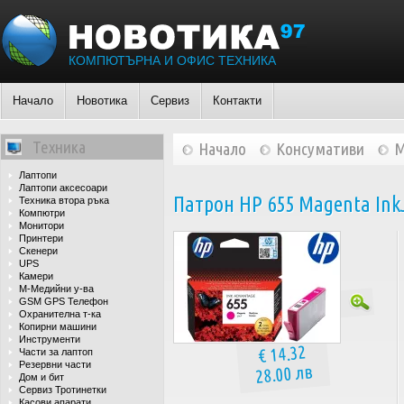
КОМПЮТЪРНА И ОФИС ТЕХНИКА
Начало
Новотика
Сервиз
Контакти
Техника
Начало
Консумативи
М
Лаптопи
Лаптопи аксесоари
Патрон HP 655 Magenta InkJ
Техника втора ръка
Компютри
Монитори
Принтери
Скенери
UPS
Камери
М-Медийни у-ва
GSM GPS Телефон
Охранителна т-ка
Копирни машини
Инструменти
€ 14.32
Части за лаптоп
Резервни части
28.00 лв
Дом и бит
Сервиз Тротинетки
Касови апарати