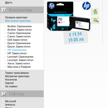
Други
Консумативи
Лазерни принтери
Мастилени принтери
Brother Оригинални
Brother Заместител
€ 19.94
Canon Оригинални
Canon Заместител
39.00 лв
Dell Заместител
Epson Оригинални
Epson Заместител
HP Оригинални
HP Заместител
Lexmark Оригинални
Lexmark Заместител
Xerox Заместител
Мастила и Рефили
Термо-трансферни
Матрични принтери
Носители
Хартия
За сервиз
Софтуер
Microsoft
Antivirus