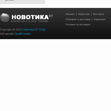
Начало
|
Новотика
|
Контакти
Плащане и доставка
|
Гаранция
КОМПЮТЪРНА И ОФИС ТЕХНИКА
Условия за ползване
Copyright @ 2012
Новотика 97 ООД
Уеб дизайн
DualM studio