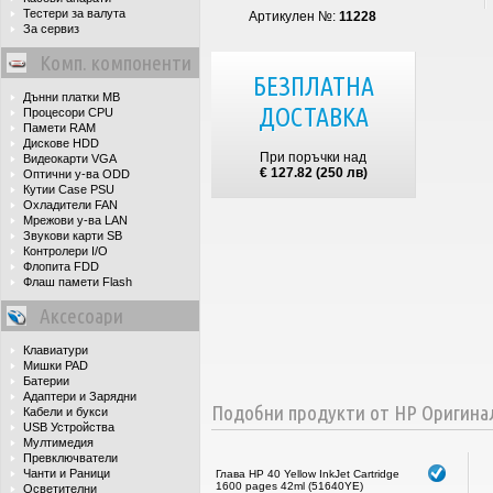
Тестери за валута
Артикулен №:
11228
За сервиз
Комп. компоненти
БЕЗПЛАТНА
Дънни платки MB
ДОСТАВКА
Процесори CPU
Памети RAM
Дискове HDD
При поръчки над
Видеокарти VGA
€ 127.82 (250 лв)
Оптични у-ва ODD
Кутии Case PSU
Охладители FAN
Мрежови у-ва LAN
Звукови карти SB
Контролери I/O
Флопита FDD
Флаш памети Flash
Аксесоари
Клавиатури
Мишки PAD
Батерии
Адаптери и Зарядни
Подобни продукти от HP Оригина
Кабели и букси
USB Устройства
Мултимедия
Превключватели
Чанти и Раници
Глава HP 40 Yellow InkJet Cartridge
1600 pages 42ml (51640YE)
Осветителни