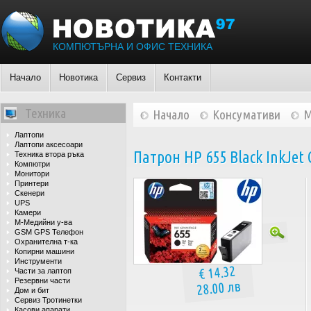
КОМПЮТЪРНА И ОФИС ТЕХНИКА
Начало
Новотика
Сервиз
Контакти
Техника
Начало
Консумативи
М
Лаптопи
Лаптопи аксесоари
Патрон HP 655 Black InkJet 
Техника втора ръка
Компютри
Монитори
Принтери
Скенери
UPS
Камери
М-Медийни у-ва
GSM GPS Телефон
Охранителна т-ка
Копирни машини
Инструменти
€ 14.32
Части за лаптоп
Резервни части
28.00 лв
Дом и бит
Сервиз Тротинетки
Касови апарати