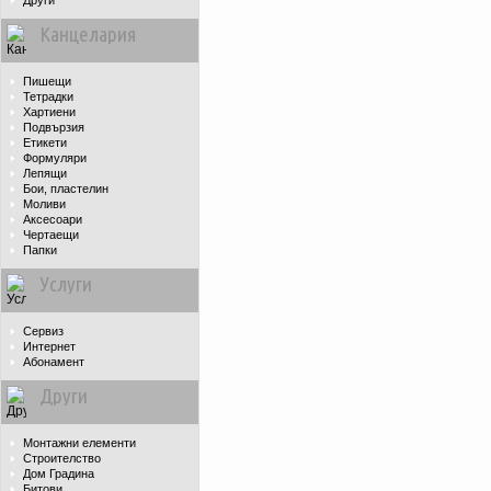
Други
Канцелария
Пишещи
Тетрадки
Хартиени
Подвързия
Етикети
Формуляри
Лепящи
Бои, пластелин
Моливи
Аксесоари
Чертаещи
Папки
Услуги
Сервиз
Интернет
Абонамент
Други
Монтажни елементи
Строителство
Дом Градина
Битови