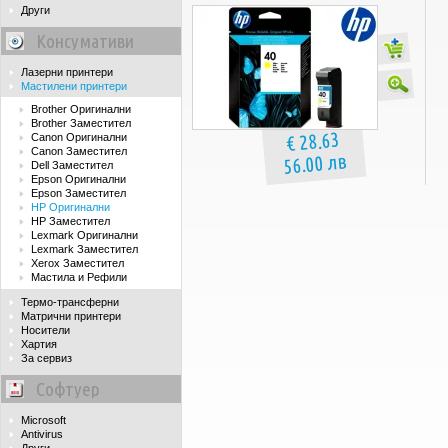
Други
Консумативи
Лазерни принтери
Мастилени принтери
Brother Оригинални
Brother Заместител
€ 28.63
Canon Оригинални
Canon Заместител
56.00 лв
Dell Заместител
Epson Оригинални
Epson Заместител
HP Оригинални
HP Заместител
Lexmark Оригинални
Lexmark Заместител
Xerox Заместител
Мастила и Рефили
Термо-трансферни
Матрични принтери
Носители
Хартия
За сервиз
Софтуер
Microsoft
Antivirus