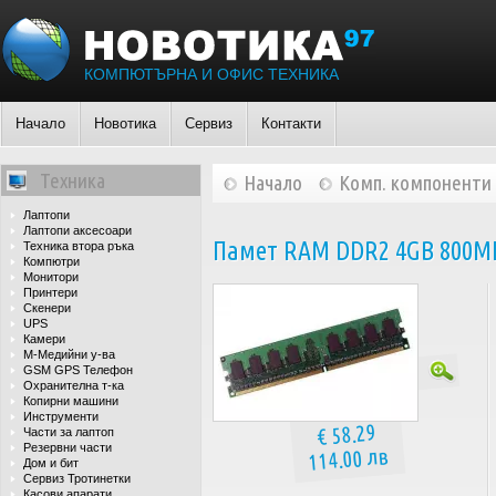
КОМПЮТЪРНА И ОФИС ТЕХНИКА
Начало
Новотика
Сервиз
Контакти
Техника
Начало
Комп. компоненти
Лаптопи
Лаптопи аксесоари
Памет RAM DDR2 4GB 800MH
Техника втора ръка
Компютри
Монитори
Принтери
Скенери
UPS
Камери
М-Медийни у-ва
GSM GPS Телефон
Охранителна т-ка
Копирни машини
Инструменти
€ 58.29
Части за лаптоп
Резервни части
114.00 лв
Дом и бит
Сервиз Тротинетки
Касови апарати