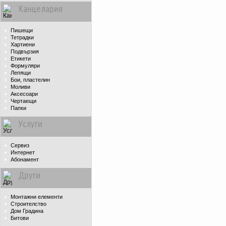
Канцелария
Пишещи
Тетрадки
Хартиени
Подвързия
Етикети
Формуляри
Лепящи
Бои, пластелин
Моливи
Аксесоари
Чертаещи
Папки
Услуги
Сервиз
Интернет
Абонамент
Други
Монтажни елементи
Строителство
Дом Градина
Битови