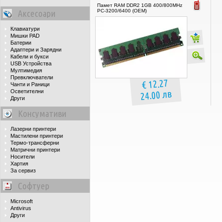
Памет RAM DDR2 1GB 400/800MHz
Аксесоари
PC-3200/6400 (OEM)
Клавиатури
Мишки PAD
Батерии
Адаптери и Зарядни
Кабели и букси
USB Устройства
Мултимедия
Превключватели
€ 12.27
Чанти и Раници
24.00 лв
Осветителни
Други
Консумативи
Лазерни принтери
Мастилени принтери
Термо-трансферни
Матрични принтери
Носители
Хартия
За сервиз
Софтуер
Microsoft
Antivirus
Други