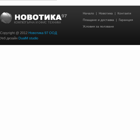
Начало
|
Новотика
|
Контакти
Плащане и доставка
|
Гаранция
КОМПЮТЪРНА И ОФИС ТЕХНИКА
Условия за ползване
Copyright @ 2012
Новотика 97 ООД
Уеб дизайн
DualM studio