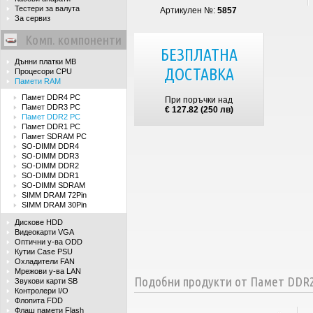
Тестери за валута
Артикулен №:
5857
За сервиз
Комп. компоненти
БЕЗПЛАТНА
Дънни платки MB
ДОСТАВКА
Процесори CPU
Памети RAM
Памет DDR4 PC
При поръчки над
Памет DDR3 PC
€ 127.82 (250 лв)
Памет DDR2 PC
Памет DDR1 PC
Памет SDRAM PC
SO-DIMM DDR4
SO-DIMM DDR3
SO-DIMM DDR2
SO-DIMM DDR1
SO-DIMM SDRAM
SIMM DRAM 72Pin
SIMM DRAM 30Pin
Дискове HDD
Видеокарти VGA
Оптични у-ва ODD
Кутии Case PSU
Охладители FAN
Мрежови у-ва LAN
Подобни продукти от Памет DDR
Звукови карти SB
Контролери I/O
Флопита FDD
Флаш памети Flash