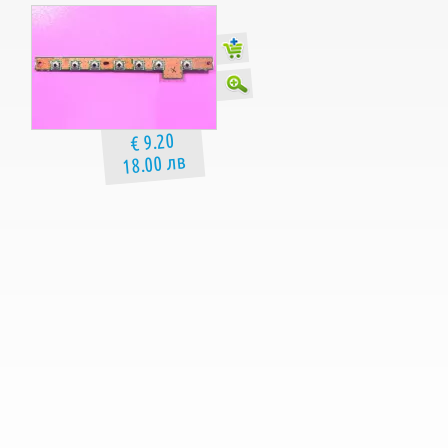
€ 9.20
18.00 лв