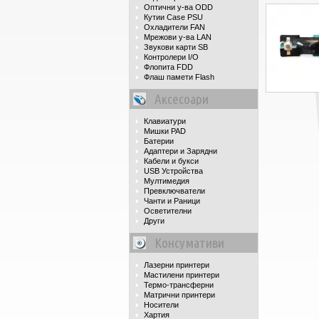
Оптични у-ва ODD
Кутии Case PSU
Охладители FAN
Мрежови у-ва LAN
Звукови карти SB
Контролери I/O
Флопита FDD
Флаш памети Flash
Аксесоари
Клавиатури
Мишки PAD
Батерии
Адаптери и Зарядни
Кабели и букси
USB Устройства
Мултимедия
Превключватели
Чанти и Раници
Осветителни
Други
Консумативи
Лазерни принтери
Мастилени принтери
Термо-трансферни
Матрични принтери
Носители
Хартия