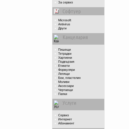
За сервиз
Софтуер
Microsoft
Antivirus
Други
Канцелария
Пишещи
Тетрадки
Хартиени
Подвързия
Етикети
Формуляри
Лепящи
Бои, пластелин
Моливи
Аксесоари
Чертаещи
Папки
Услуги
Сервиз
Интернет
Абонамент