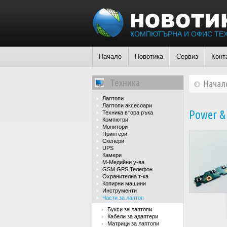
КОМПЮТЪРНА И ОФИС ТЕ
Начало
Новотика
Сервиз
Конт
Техника
Начал
Лаптопи
Лаптопи аксесоари
Power &
Техника втора ръка
Компютри
Монитори
Принтери
Скенери
UPS
Камери
М-Медийни у-ва
GSM GPS Телефон
Охранителна т-ка
Копирни машини
Инструменти
Части за лаптоп
Букси за лаптопи
Кабели за адаптери
Матрици за лаптопи