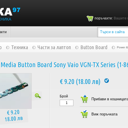
поръчахте:
Вашите 
ХНИКА
акти
о
Техника
Части за лаптоп
Button Board
Power &
 Media Button Board Sony Vaio VGN-TX Series (1-8
€ 9.20 (18.00 лв)
Брой
€ 9.20
18.00 лв