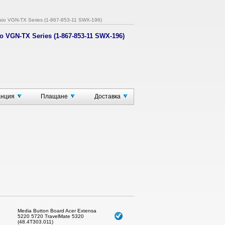
aio VGN-TX Series (1-867-853-11 SWX-196)
o VGN-TX Series (1-867-853-11 SWX-196)
ки
анция
Плащане
Доставка
Media Button Board Acer Extensa
5220 5720 TravelMate 5320
(48.4T303.011)