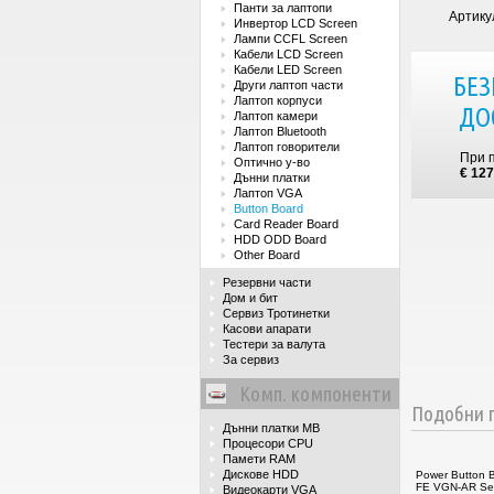
Панти за лаптопи
Артику
Инвертор LCD Screen
Лампи CCFL Screen
Кабели LCD Screen
Кабели LED Screen
БЕЗ
Други лаптоп части
Лаптоп корпуси
ДО
Лаптоп камери
Лаптоп Bluetooth
Лаптоп говорители
При 
Оптично у-во
€ 127
Дънни платки
Лаптоп VGA
Button Board
Card Reader Board
HDD ODD Board
Other Board
Резервни части
Дом и бит
Сервиз Тротинетки
Касови апарати
Тестери за валута
За сервиз
Комп. компоненти
Подобни п
Дънни платки MB
Процесори CPU
Памети RAM
Дискове HDD
Power Button 
FE VGN-AR Ser
Видеокарти VGA