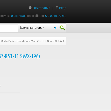
Регистрация
|
Вход
покупки
0 артикула
на стойност
€ 0.00 (0.00 лв)
Всички категории
 Media Button Board Sony Vaio VGN-TX Series (1-867-853-11 SWX-196)
67-853-11 SWX-196)