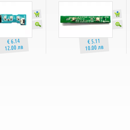
Package include:
Power & Media Button Board
€ 6.14
€ 5.11
12.00 лв
10.00 лв