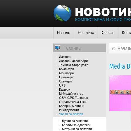
КОМПЮТЪРНА И ОФИС ТЕ
Начало
Новотика
Сервиз
Конт
Техника
Начал
Лаптопи
Лаптопи аксесоари
Media Bu
Техника втора ръка
Компютри
Монитори
Принтери
Скенери
UPS
Камери
М-Медийни у-ва
GSM GPS Телефон
Охранителна т-ка
Копирни машини
Инструменти
Части за лаптоп
Букси за лаптопи
Кабели за адаптери
Матрици за лаптопи