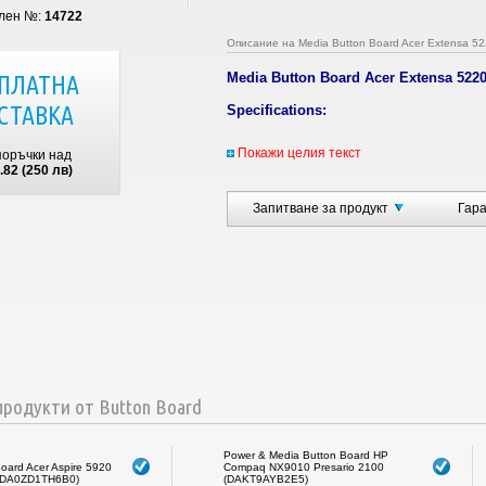
лен №:
14722
Описание на Media Button Board Acer Extensa 52
Media Button Board Acer Extensa 5220 
ПЛАТНА
СТАВКА
Specifications:
Type:
Button Board
Покажи целия текст
поръчки над
Състояние: -
Втора ръка без забележ
.82 (250 лв)
Състояние: -
Тествана работи ОК
Гаранционен срок: -
3мес.
Запитване за продукт
Гар
Съвместими P/N:
48.4T303.011
Compatibility:
Acer Extensa 5220
Acer Extensa 5420
Acer Extensa 5420G
Acer Extensa 5520
Acer Extensa 5620
Acer Extensa 5620G
Acer Extensa 5620Z
родукти от Button Board
Acer Extensa 5720
Acer Extensa 7620
Acer Extensa 7620G
Acer Extensa 7620Z
Power & Media Button Board HP
Acer TravelMate 5310
oard Acer Aspire 5920
Compaq NX9010 Presario 2100
 (DA0ZD1TH6B0)
(DAKT9AYB2E5)
Acer TravelMate 5320