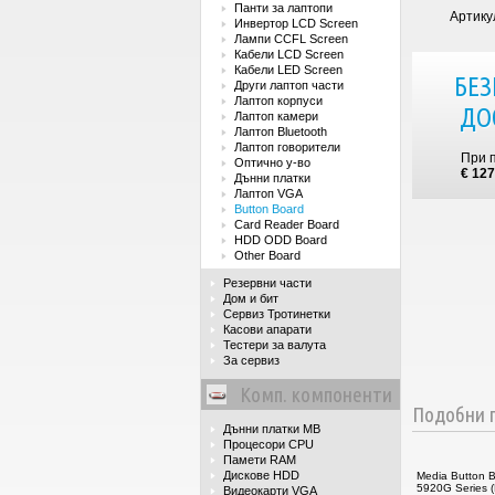
Панти за лаптопи
Артику
Инвертор LCD Screen
Лампи CCFL Screen
Кабели LCD Screen
Кабели LED Screen
БЕЗ
Други лаптоп части
Лаптоп корпуси
ДО
Лаптоп камери
Лаптоп Bluetooth
Лаптоп говорители
При 
Оптично у-во
€ 127
Дънни платки
Лаптоп VGA
Button Board
Card Reader Board
HDD ODD Board
Other Board
Резервни части
Дом и бит
Сервиз Тротинетки
Касови апарати
Тестери за валута
За сервиз
Комп. компоненти
Подобни п
Дънни платки MB
Процесори CPU
Памети RAM
Дискове HDD
Media Button B
5920G Series
Видеокарти VGA