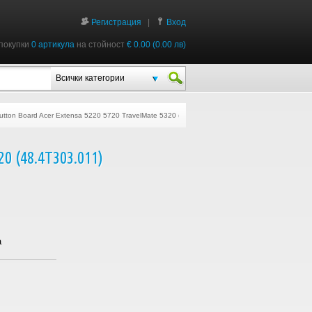
Регистрация
|
Вход
покупки
0 артикула
на стойност
€ 0.00 (0.00 лв)
Всички категории
utton Board Acer Extensa 5220 5720 TravelMate 5320 (48.4T303.011)
0 (48.4T303.011)