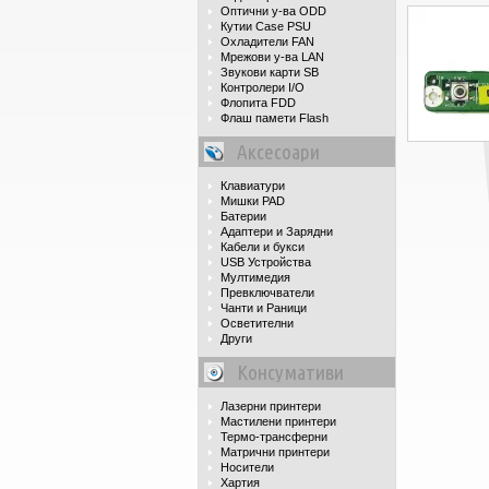
Оптични у-ва ODD
Кутии Case PSU
Охладители FAN
Мрежови у-ва LAN
Звукови карти SB
Контролери I/O
Флопита FDD
Флаш памети Flash
Аксесоари
Клавиатури
Мишки PAD
Батерии
Адаптери и Зарядни
Кабели и букси
USB Устройства
Мултимедия
Превключватели
Чанти и Раници
Осветителни
Други
Консумативи
Лазерни принтери
Мастилени принтери
Термо-трансферни
Матрични принтери
Носители
Хартия