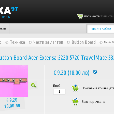
поръчахте:
Вашите 
ХНИКА
акти
о
Техника
Части за лаптоп
Button Board
Media B
tton Board Acer Extensa 5220 5720 TravelMate 532
€ 9.20 (18.00 лв)
Брой
€ 9.20
18.00 лв