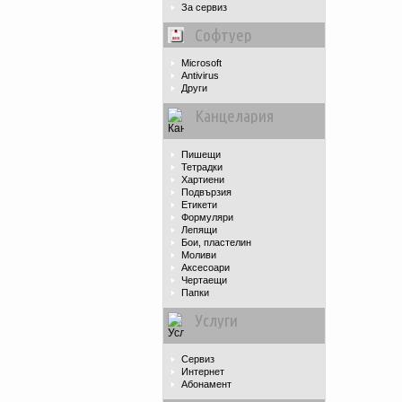
За сервиз
Софтуер
Microsoft
Antivirus
Други
Канцелария
Пишещи
Тетрадки
Хартиени
Подвързия
Етикети
Формуляри
Лепящи
Бои, пластелин
Моливи
Аксесоари
Чертаещи
Папки
Услуги
Сервиз
Интернет
Абонамент