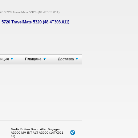
20 5720 TravelMate 5320 (48.4T303.011)
5720 TravelMate 5320 (48.4T303.011)
ки
анция
Плащане
Доставка
Media Button Board Altec Voyager
A3000-MM INT-ALT-A3000 (14TK021-
6J)