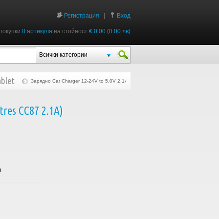
Регистрация
|
Вход
покупки
0 артикула
на стойност
€ 0.00 (0.00 лв)
Всички категории
blet
Зарядно Car Charger 12-24V to 5.0V 2.1A 10W 2xUSB (Phontres CC87 2.1A)
res CC87 2.1A)