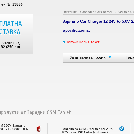
лен №:
13880
Описание на Зарядно Car Charger 12-24V to 5.0
Зарядно Car Charger 12-24V to 5.0V 
ПЛАТНА
СТАВКА
Specifications:
Модел:
Car Charger Phontres CC87 2.1
Покажи целия текст
поръчки над
Изходно напрежение:
5V DC (4.75-5.5
.82 (250 лв)
Изходен ток:
2100mA (max)
Изходна мощност:
10.5W
Изходен конектор:
USB (2.1A + 1A)
Запитване за продукт
Гар
Поляризация:
USB
Тип на устройството:
импулсно
Версия щепсел:
Car Charger Socket
Входно напрежение:
12 до 24V DC
Приложение:
За GSM или други моби
USB cable NOT included
родукти от Зарядни GSM Tablet
SM 220V Samsung
80 E210 U800 (OEM
Зарядно за GSM 220V to 5.0V 2.0A
10W micro USB Cable (no Brand)