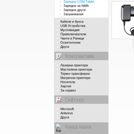
Зарядни GSM Tablet
Зарядни за NiMh
Зарядни други
Захранвания
Кабели и букси
USB Устройства
Мултимедия
Превключватели
Чанти и Раници
Осветителни
Други
Консумативи
Лазерни принтери
Мастилени принтери
Термо-трансферни
Матрични принтери
Носители
Хартия
За сервиз
Софтуер
Microsoft
Antivirus
Други
Канцелария