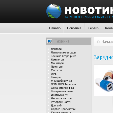
КОМПЮТЪРНА И ОФИС ТЕ
Начало
Новотика
Сервиз
Конт
Техника
Начал
Лаптопи
Лаптопи аксесоари
Зарядно 
Техника втора ръка
Компютри
Монитори
Принтери
Скенери
UPS
Камери
М-Медийни у-ва
GSM GPS Телефон
Охранителна т-ка
Копирни машини
Инструменти
Части за лаптоп
Резервни части
Дом и бит
Сервиз Тротинетки
Касови апарати