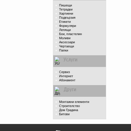
Пишещи
Тетрадки
Хартиени
Подвързия
Етикети
Формуляри
Лепящи
Бои, пластелин
Моливи
Аксесоари
Чертаещи
Папки
Услуги
Сервиз
Интернет
Абонамент
Други
Монтажни елементи
Строителство
Дом Градина
Битови