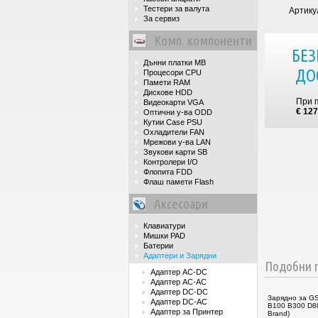
Тестери за валута
Артику
За сервиз
Комп. компоненти
БЕЗ
Дънни платки MB
ДО
Процесори CPU
Памети RAM
Дискове HDD
При 
Видеокарти VGA
€ 127
Оптични у-ва ODD
Кутии Case PSU
Охладители FAN
Мрежови у-ва LAN
Звукови карти SB
Контролери I/O
Флопита FDD
Флаш памети Flash
Аксесоари
Клавиатури
Мишки PAD
Батерии
Адаптери и Зарядни
Подобни п
Адаптер AC-DC
Адаптер AC-AC
Адаптер DC-DC
Зарядно за G
Адаптер DC-AC
B100 B300 D8
Адаптер за Принтер
Brand)