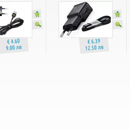
€ 4.60
€ 6.39
12.50 лв
9.00 лв