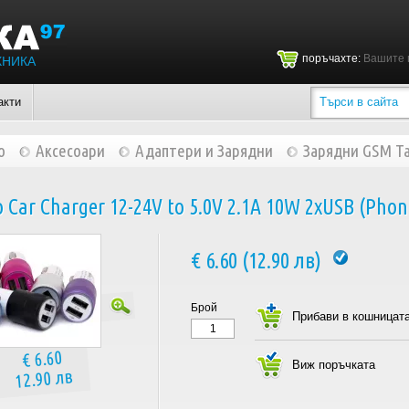
поръчахте:
Вашите 
ХНИКА
акти
о
Аксесоари
Адаптери и Зарядни
Зарядни GSM Ta
Car Charger 12-24V to 5.0V 2.1A 10W 2xUSB (Phont
€ 6.60 (12.90 лв)
Брой
€ 6.60
12.90 лв