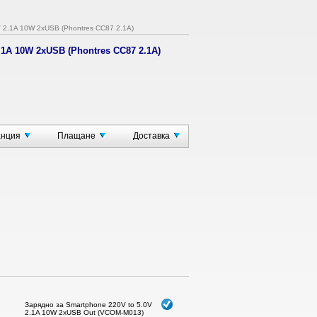
V 2.1A 10W 2xUSB (Phontres CC87 2.1A)
2.1A 10W 2xUSB (Phontres CC87 2.1A)
A 2 USB
V)
анция
Плащане
Доставка
лни устройства
Зарядно за Smartphone 220V to 5.0V
2.1A 10W 2xUSB Out (VCOM-M013)