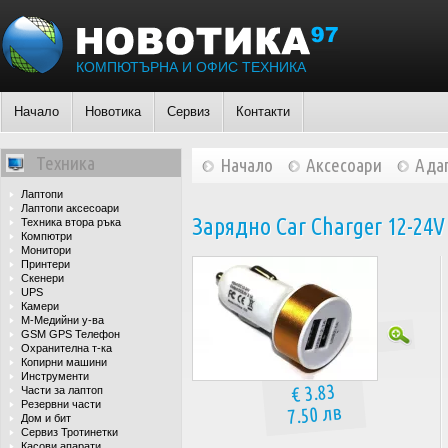
КОМПЮТЪРНА И ОФИС ТЕХНИКА
Начало
Новотика
Сервиз
Контакти
Техника
Начало
Аксесоари
Ада
Лаптопи
Лаптопи аксесоари
Зарядно Car Charger 12-24V 
Техника втора ръка
Компютри
Монитори
Принтери
Скенери
UPS
Камери
М-Медийни у-ва
GSM GPS Телефон
Охранителна т-ка
Копирни машини
Инструменти
€ 3.83
Части за лаптоп
Резервни части
7.50 лв
Дом и бит
Сервиз Тротинетки
Касови апарати