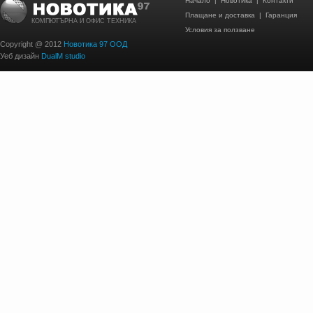
Начало
|
Новотика
|
Контакти
Плащане и доставка
|
Гаранция
КОМПЮТЪРНА И ОФИС ТЕХНИКА
Условия за ползване
Copyright @ 2012
Новотика 97 ООД
Уеб дизайн
DualM studio