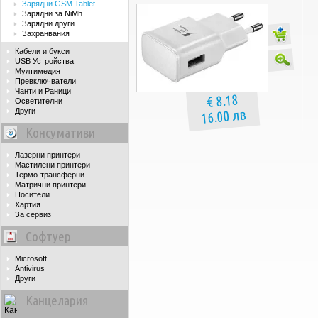
Зарядни GSM Tablet
Зарядни за NiMh
Зарядни други
Захранвания
Кабели и букси
USB Устройства
Мултимедия
Превключватели
Чанти и Раници
€ 8.18
Осветителни
16.00 лв
Други
Консумативи
Лазерни принтери
Мастилени принтери
Термо-трансферни
Матрични принтери
Носители
Хартия
За сервиз
Софтуер
Microsoft
Antivirus
Други
Канцелария