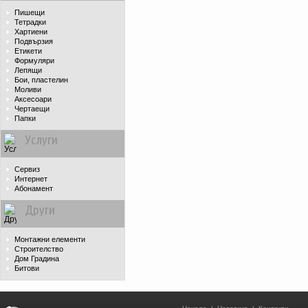
Пишещи
Тетрадки
Хартиени
Подвързия
Етикети
Формуляри
Лепящи
Бои, пластелин
Моливи
Аксесоари
Чертаещи
Папки
Услуги
Сервиз
Интернет
Абонамент
Други
Монтажни елементи
Строителство
Дом Градина
Битови