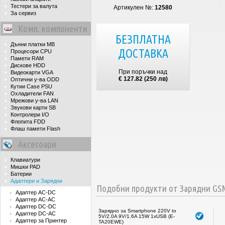
Тестери за валута
Артикулен №:
12580
За сервиз
Комп. компоненти
БЕЗПЛАТНА
Дънни платки MB
ДОСТАВКА
Процесори CPU
Памети RAM
Дискове HDD
При поръчки над
Видеокарти VGA
€ 127.82 (250 лв)
Оптични у-ва ODD
Кутии Case PSU
Охладители FAN
Мрежови у-ва LAN
Звукови карти SB
Контролери I/O
Флопита FDD
Флаш памети Flash
Аксесоари
Клавиатури
Мишки PAD
Батерии
Адаптери и Зарядни
Подобни продукти от Зарядни GSM
Адаптер AC-DC
Адаптер AC-AC
Адаптер DC-DC
Зарядно за Smartphone 220V to
Адаптер DC-AC
5V/2.0A 9V/1.6A 15W 1xUSB (E-
Адаптер за Принтер
TA20EWE)